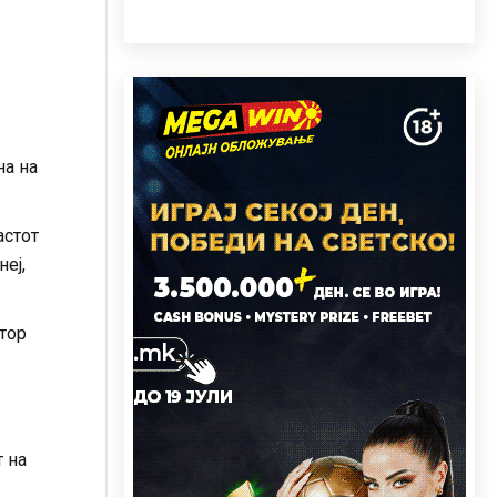
на на
астот
еј,
втор
т на