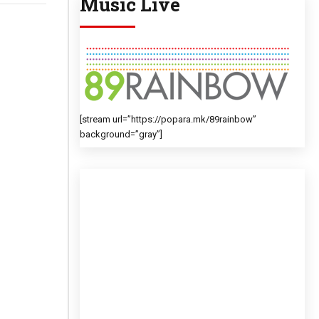
Music Live
[stream url=”https://popara.mk/89rainbow”
background=”gray”]