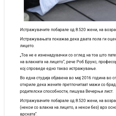
Истражувачите побарале од 8.520 жени, на возра
Истражувањата покажаа дека двата пола ги оцен
лицето.
„Тоа не е изненадувачки со оглед на тоа што пат
на влакната на лицето“, рече Роб Брукс, професо
кој спроведе едно такво истражување.
Во една студија објавена во мај 2016 година во с
откриле дека жените претпочитаат мажи со брад
родителски способности, пишува Вечерњи лист.
Истражувачите побарале од 8.520 жени, на возра
(некои со влакна на лицето, а некои без) врз ос
врската“.