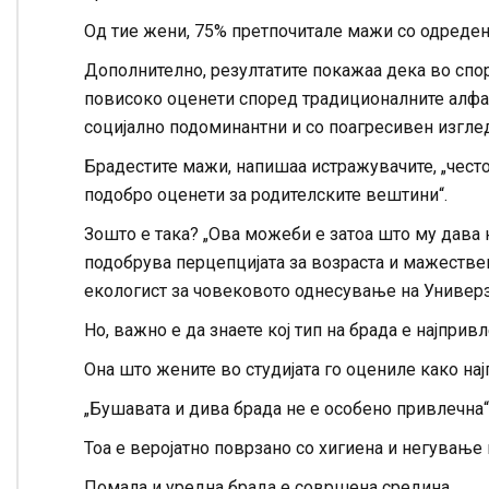
Од тие жени, 75% претпочитале мажи со одреден
Дополнително, резултатите покажаа дека во спор
повисоко оценети според традиционалните алфа к
социјално подоминантни и со поагресивен изглед
Брадестите мажи, напишаа истражувачите, „често
подобро оценети за родителските вештини“.
Зошто е така? „Ова можеби е затоа што му дава 
подобрува перцепцијата за возраста и мажествен
екологист за човековото однесување на Универзи
Но, важно е да знаете кој тип на брада е најприв
Она што жените во студијата го оцениле како нај
„Бушавата и дива брада не е особено привлечна“
Тоа е веројатно поврзано со хигиена и негување 
Помала и уредна брада е совршена средина.