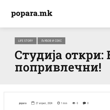
popara.mk
LIFE STORY
ЉУБОВ И СЕКС
Студија откри: 
попривлечни!
popara
27 април, 2024
1
min
0
0