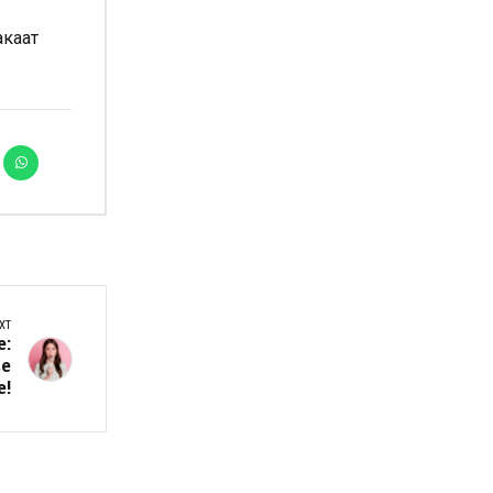
акаат
XT
е:
ве
е!