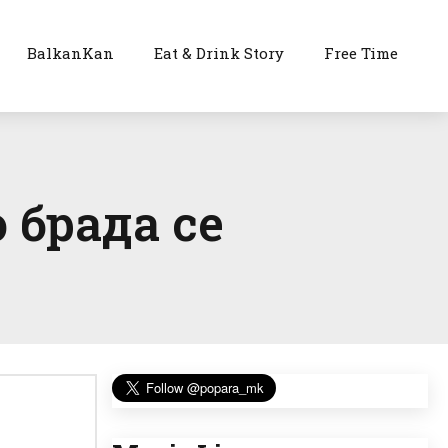
BalkanKan
Eat & Drink Story
Free Time
 брада се