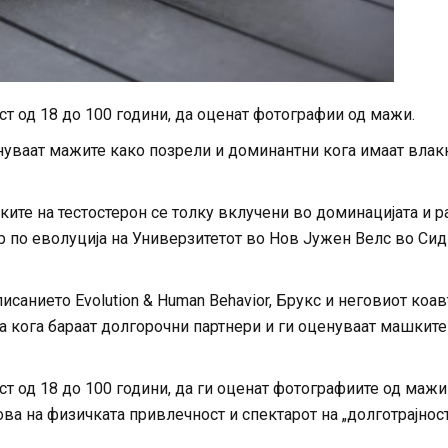
ст од 18 до 100 години, да оценат фотографии од мажи.
уваат мажите како позрели и доминантни кога имаат влак
еките на тестостерон се толку вклучени во доминацијата и р
р по еволуција на Универзитетот во Нов Јужен Велс во Сидн
писанието Evolution & Human Behavior, Брукс и неговиот коа
а кога бараат долгорочни партнери и ги оценуваат машките
ст од 18 до 100 години, да ги оценат фотографиите од мажи
нова на физичката привлечност и спектарот на „долготрајнос