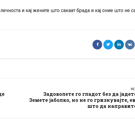
ечноста и кај жените што сакаат брада и кај оние што не с
NE
де
Задоволете го гладот без да јадет
Земете јаболко, но не го гризнувајте, е
што да направит