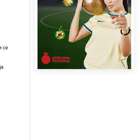
и се
ја