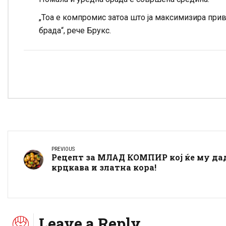
„Тоа е компромис затоа што ја максимизира привл
брада“, рече Брукс.
PREVIOUS
Рецепт за МЛАД КОМПИР кој ќе му да
крцкава и златна кора!
Leave a Reply