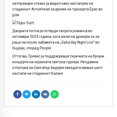
натпревари откако ја видел како настапува на
стадионот Arrowhead за време на турнејата Ерас во
јули.
Двојката потоа ја потврди својата романса во
октомври 2023 година, кога излегоа држејќи се за
раце на после-забавата на „Saturday Night Live“ во
Њујорк, според People.
Оттогаш Тревис ја поддржуваше пејачката на бројни
концерти на нејзината светска турнеја. Неодамна
отпатува за Сингапур бидејќи ѕвездата имаше шест
настапи на стадионот Каланг.