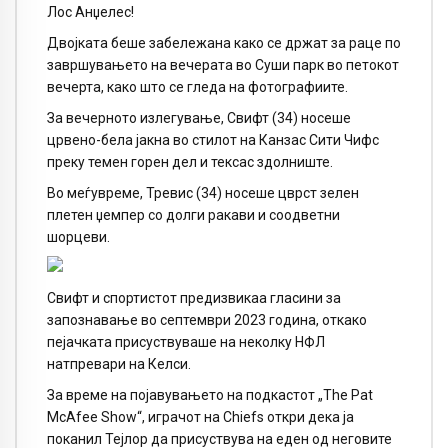
Лос Анџелес!
Двојката беше забележана како се држат за раце по
завршувањето на вечерата во Суши парк во петокот
вечерта, како што се гледа на фотографиите.
За вечерното излегување, Свифт (34) носеше
црвено-бела јакна во стилот на Канзас Сити Чифс
преку темен горен дел и тексас здолниште.
Во меѓувреме, Тревис (34) носеше цврст зелен
плетен џемпер со долги ракави и соодветни
шорцеви.
Свифт и спортистот предизвикаа гласини за
запознавање во септември 2023 година, откако
пејачката присуствуваше на неколку НФЛ
натпревари на Келси.
За време на појавувањето на подкастот „The Pat
McAfee Show“, играчот на Chiefs откри дека ја
поканил Тејлор да присуствува на еден од неговите