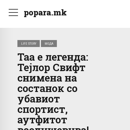
popara.mk
LIFE STORY
МОДА
Таа е легенда:
Тејлор Свифт
снимена на
состанок со
убавиот
спортист,
аутфитот
воодушевува!