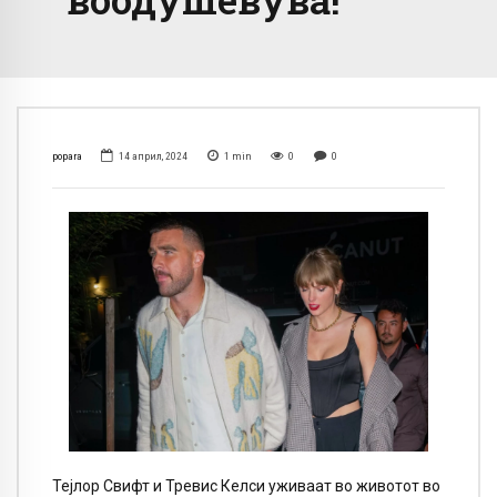
popara
14 април, 2024
1
min
0
0
Тејлор Свифт и Тревис Келси уживаат во животот во