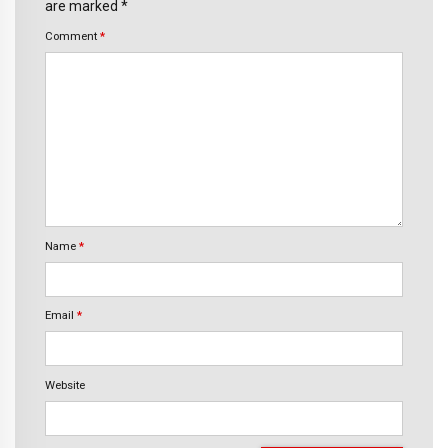
are marked *
Comment
*
Name
*
Email
*
Website