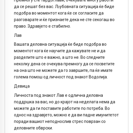
да се решат без вас. Љубовната ситуација ќе биде
подобра во моментот кога ќе се согласите да
разговарате и ќе признаете дека не сте секогаш во
право. Здравјето е стабилно.
Лав
Вашата деловна ситуација ќе биде подобра во
моментот кога ќе научите да кажувате не и да
разделите што е важно, а што не. Во следните
неколку дена се очекува премногу да се посветите
на она што не можете да го завршите, па ќе имате
голема помош од личност под знакот Водолија.
Девица
Личноста под знакот Лав е одлична деловна
поддршка за вас, но до крајот на неделата нема да
можете да ги поставите работите по потреба. Во
однос на здравјето, можно е да ви падне имунитетот
поради вашиот неподнослив стрес поврзан со
деловните обврски.