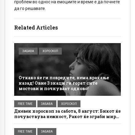
проблем во однос на емоциите и време е да почнете
да го решавате.
Related Articles
ЗАБАВА
ХОРОСКОП
Откако ќе ги повредите, нема враќање
назад! Овие 3 знаци ги горат сите
мостови и почнуваат одново!
FREE TIME
ЗАБАВА
ХОРОСКОП
Дневен хороскоп за сабота, 8 август: Бикот ќе
почувствува нежност, Ракот ќе зграби мир
за себе
FREE TIME
ЗАБАВА