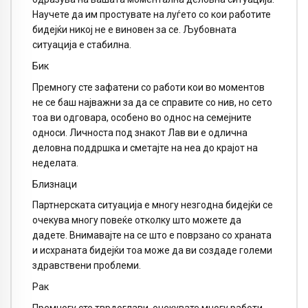
Научете да им простувате на луѓето со кои работите
бидејќи никој не е виновен за се. Љубовната
ситуација е стабилна.
Бик
Премногу сте зафатени со работи кои во моментов
не се баш најважни за да се справите со нив, но сето
тоа ви одговара, особено во однос на семејните
односи. Личноста под знакот Лав ви е одлична
деловна поддршка и сметајте на неа до крајот на
неделата.
Близнаци
Партнерската ситуација е многу незгодна бидејќи се
очекува многу повеќе отколку што можете да
дадете. Внимавајте на се што е поврзано со храната
и исхраната бидејќи тоа може да ви создаде големи
здравствени проблеми.
Рак
Премногу сте тврдоглави, очекувате многу работи