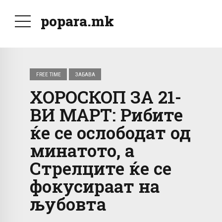
popara.mk
FREE TIME
ЗАБАВА
ХОРОСКОП ЗА 21-
ВИ МАРТ: Рибите
ќе се ослободат од
минатото, а
Стрелците ќе се
фокусираат на
љубовта