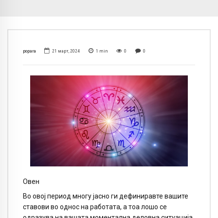
popara
21 март, 2024
1
min
0
0
Овен
Во овој период многу јасно ги дефиниравте вашите
ставови во однос на работата, а тоа лошо се
одразува на вашата моментална деловна ситуација.