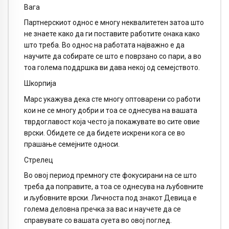
Вага
Партнерскиот однос е многу неквалитетен затоа што
не знаете како да ги поставите работите онака како
што треба. Во однос на работата најважно е да
научите да собирате се што е поврзано со пари, а во
тоа голема поддршка ви дава некој од семејството.
Шкорпија
Марс укажува дека сте многу оптоварени со работи
кои не се многу добри и тоа се однесува на вашата
тврдоглавост која често ја покажувате во сите овие
врски. Обидете се да бидете искрени кога се во
прашање семејните односи.
Стрелец
Во овој период премногу сте фокусирани на се што
треба да поправите, а тоа се однесува на љубовните
и љубовните врски. Личноста под знакот Девица е
голема деловна пречка за вас и научете да се
справувате со вашата суета во овој поглед.