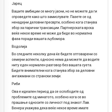
Јарец
Вашите амбиции се многу јасни, но не можете да ги
спроведете како што замислувате. Пазете се од
ненадејни деловни пресврти, особено кога станува
збор за парични трансакции. Партнерската врска
веќе некое време не може да биде во нормална
фаза поради вашата љубомора.
Водолија
Во следните неколку дена ќе бидете оптоварени со
семејни аспекти, односно нема да можете да водите
ниту еден нормален разговор без вашата суета.
Бидете внимателни кога станува збор за деловни
ангажмани со странски земји.
Риби
Ова е идеален период да се ослободите од
проблемите од минатото, особено кога се во
прашање односите со личност под знакот Лав.
Венера укажува дека веќе некое време имате