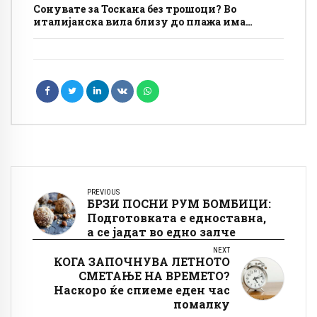
Сонувате за Тоскана без трошоци? Во
италијанска вила близу до плажа има
бесплатно сместување, а условите се
едноставни
PREVIOUS
БРЗИ ПОСНИ РУМ БОМБИЦИ:
Подготовката е едноставна,
а се јадат во едно залче
NEXT
КОГА ЗАПОЧНУВА ЛЕТНОТО
СМЕТАЊЕ НА ВРЕМЕТО?
Наскоро ќе спиеме еден час
помалку