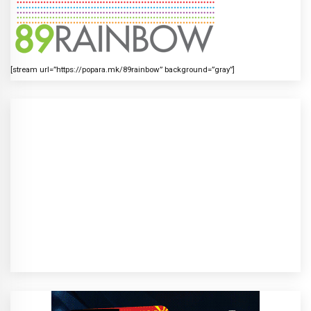
[stream url=”https://popara.mk/89rainbow” background=”gray”]