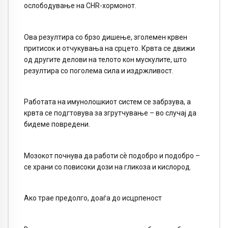
ослободување на CHR-хормонот.
Ова резултира со брзо дишење, зголемен крвен
притисок и отчукувања на срцето. Крвта се движи
од другите делови на телото кон мускулите, што
резултира со поголема сила и издржливост.
Работата на имунолошкиот систем се забрзува, а
крвта се подгтовува за згрутчување – во случај да
бидеме повредени.
Мозокот почнува да работи сѐ подобро и подобро –
се храни со повисоки дози на гликоза и кислород.
Ако трае предолго, доаѓа до исцрпеност