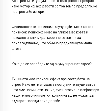
Во стресни ситуации нашето тело работи пребрзо
како мотор кој ако работи со тоа темпо предолго, ќе
прегрее и ќе изгори.
Физиолошките промени, вклучувајќи висок крвен
притисок, повисоко ниво на гликоза во крвта и
намален апетит, краткорочно се важни за
прилагодување, што обично предизвикува мала
штета.
Како да се ослободите од акумулираниот стрес?
Тишината има корисен ефект врз состојбата на
стрес. Иако не ги слушаме постојаните звуци затоа
што сме навикнати на нив, тие негативно влијаат врз
нашите мозочни клетки, кои никогаш не можат да
одморат поради овие дразби.