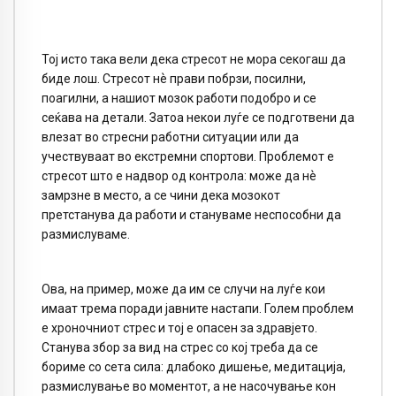
Тој исто така вели дека стресот не мора секогаш да
биде лош. Стресот нѐ прави побрзи, посилни,
поагилни, а нашиот мозок работи подобро и се
сеќава на детали. Затоа некои луѓе се подготвени да
влезат во стресни работни ситуации или да
учествуваат во екстремни спортови. Проблемот е
стресот што е надвор од контрола: може да нѐ
замрзне в место, а се чини дека мозокот
претстанува да работи и стануваме неспособни да
размислуваме.
Ова, на пример, може да им се случи на луѓе кои
имаат трема поради јавните настапи. Голем проблем
е хроночниот стрес и тој е опасен за здравјето.
Станува збор за вид на стрес со кој треба да се
бориме со сета сила: длабоко дишење, медитација,
размислување во моментот, а не насочување кон