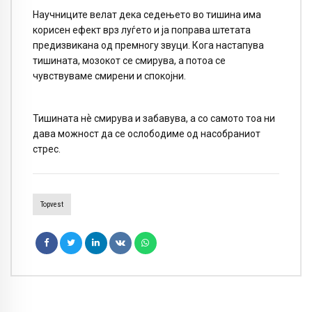
Научниците велат дека седењето во тишина има
корисен ефект врз луѓето и ја поправа штетата
предизвикана од премногу звуци. Кога настапува
тишината, мозокот се смирува, а потоа се
чувствуваме смирени и спокојни.
Тишината нѐ смирува и забавува, а со самото тоа ни
дава можност да се ослободиме од насобраниот
стрес.
Topvest