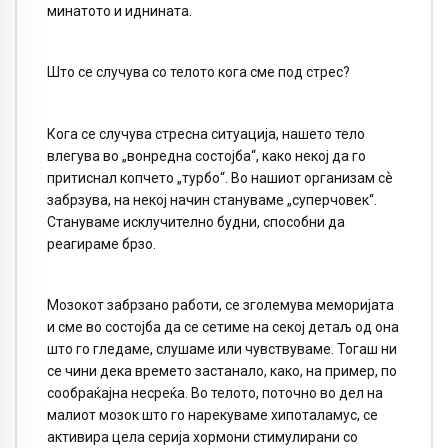
минатото и иднината.
Што се случува со телото кога сме под стрес?
Кога се случува стресна ситуација, нашето тело
влегува во „вонредна состојба“, како некој да го
притиснал копчето „турбо“. Вo нашиот организам сѐ
забрзува, на некој начин стануваме „суперчовек“.
Стануваме исклучително будни, способни да
реагираме брзо.
Мозокот забрзано работи, се зголемува меморијата
и сме во состојба да се сетиме на секој детаљ од она
што го гледаме, слушаме или чувствуваме. Тогаш ни
се чини дека времето застанало, како, на пример, по
сообраќајна несреќа. Во телото, поточно во дел на
малиот мозок што го нарекуваме хипоталамус, се
активира цела серија хормони стимулирани со