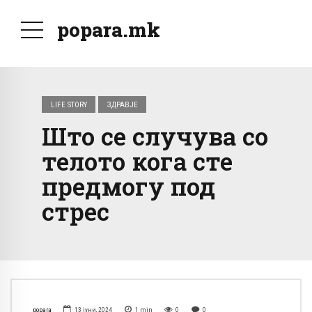
popara.mk
LIFE STORY
ЗДРАВЈЕ
Што се случува со
телото кога сте
предмогу под
стрес
popara
13 јуни, 2024
1
min
0
0