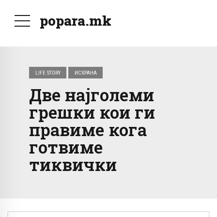
popara.mk
LIFE STORY
ИСХРАНА
Две најголеми
грешки кои ги
правиме кога
готвиме
тиквички