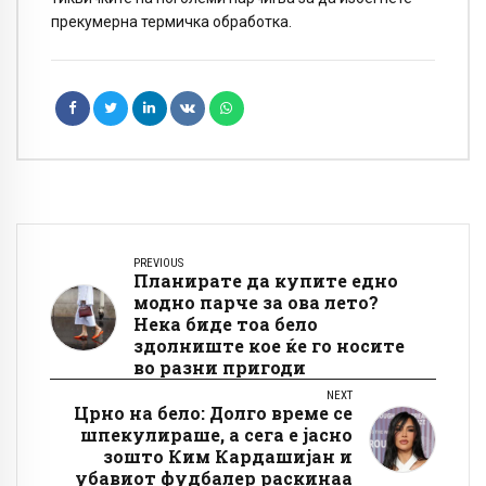
прекумерна термичка обработка.
PREVIOUS
Планирате да купите едно
модно парче за ова лето?
Нека биде тоа бело
здолниште кое ќе го носите
во разни пригоди
NEXT
Црно на бело: Долго време се
шпекулираше, а сега е јасно
зошто Ким Кардашијан и
убавиот фудбалер раскинаа