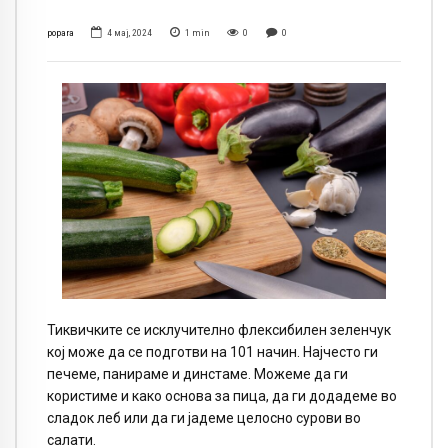
popara
4 мај, 2024
1
min
0
0
Тиквичките се исклучително флексибилен зеленчук
кој може да се подготви на 101 начин. Најчесто ги
печеме, панираме и динстаме. Можеме да ги
користиме и како основа за пица, да ги додадеме во
сладок леб или да ги јадеме целосно сурови во
салати.