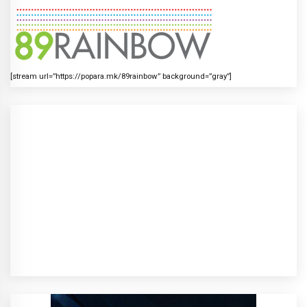
[stream url=”https://popara.mk/89rainbow” background=”gray”]