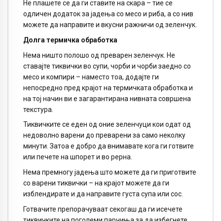
Не плашете се да ги ставите на скара – тие се
одличен додаток за јадења со месо и риба, а со нив
можете да направите и вкусни ражничи од зеленчук.
Долга термичка обработка
Нема ништо полошо од преварен зеленчук. Не
ставајте тиквички во супи, чорби и чорби заедно со
месо и компири – наместо тоа, додајте ги
непосредно пред крајот на термичката обработка и
на тој начин ви е загарантирана нивната совршена
текстура.
Тиквичките се еден од оние зеленчуци кои одат од
недоволно варени до преварени за само неколку
минути. Затоа е добро да внимавате кога ги готвите
или печете на шпорет и во рерна.
Нема премногу јадења што можете да ги приготвите
со варени тиквички – на крајот можете да ги
изблендирате и да направите густа супа или сос.
Готвачите препорачуваат секогаш да ги исечете
тиквичките на поголеми парчиња за да избегнете