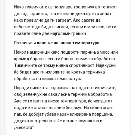
Иако тиквичките се популарен зеленчук во топлиот
дел од годината, тоа не значи дека луѓето знаат
како правилно да ги загреат. Ако сакате да
избегнете да бидат лигави, тегави и млитави, не ги
правете овие две најголеми грешки.
Готвење и печење на ниска температура
Некои намирници како поцврсти парчиња месо или
кромид бараат лесна и бавна термичка обработка.
Тиквичките се токму нивна спротивност. Највкусни
ќе бидат ако ги изложите на кратка термичка
обработка на висока температура.
Поради високата содржина на вода во тиквичките,
овој зеленчук не сака лесна термичка обработка.
Ако се готват на ниска температура, ќе испуштат
вода и ќе станат тегави и без вкус. На силен оган,
пак, ќе добијат убава карамелизирана површина,
додека внатрешната ќе остане компактна и
„месеста“.