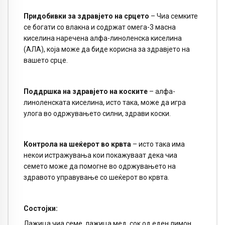
Придобивки за здравјето на срцето
– Чиа семките
се богати со влакна и содржат омега-3 масна
киселина наречена алфа-линоленска киселина
(АЛА), која може да биде корисна за здравјето на
вашето срце.
Поддршка на здравјето на коските
– алфа-
линоленската киселина, исто така, може да игра
улога во одржувањето силни, здрави коски.
Контрола на шеќерот во крвта
– исто така има
некои истражувања кои покажуваат дека чиа
семето може да помогне во одржувањето на
здравото управување со шеќерот во крвта.
Состојки:
Лажица чиа семе, лажица мед, сок од еден лимон,