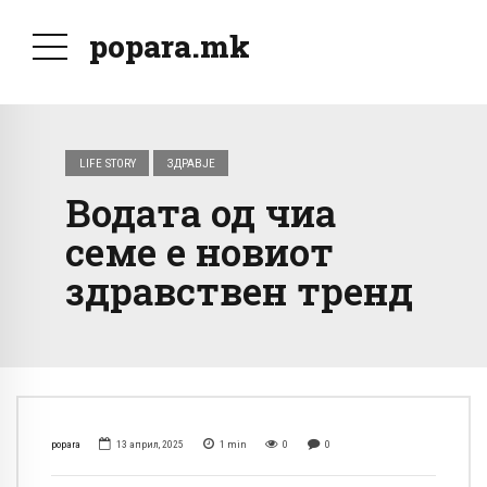
popara.mk
LIFE STORY
ЗДРАВЈЕ
Водата од чиа
семе е новиот
здравствен тренд
popara
13 април, 2025
1
min
0
0