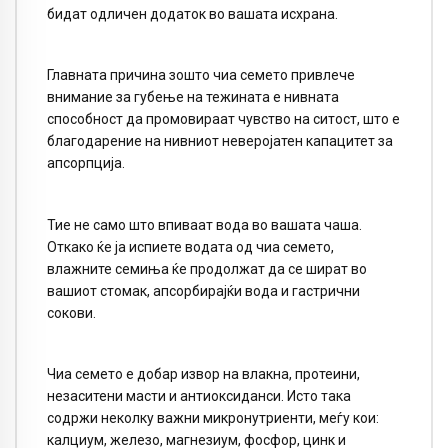
бидат одличен додаток во вашата исхрана.
Главната причина зошто чиа семето привлече
внимание за губење на тежината е нивната
способност да промовираат чувство на ситост, што е
благодарение на нивниот неверојатен капацитет за
апсорпција.
Тие не само што впиваат вода во вашата чаша.
Откако ќе ја испиете водата од чиа семето,
влажните семиња ќе продолжат да се шират во
вашиот стомак, апсорбирајќи вода и гастрични
сокови.
Чиа семето е добар извор на влакна, протеини,
незаситени масти и антиоксиданси. Исто така
содржи неколку важни микронутриенти, меѓу кои:
калциум, железо, магнезиум, фосфор, цинк и