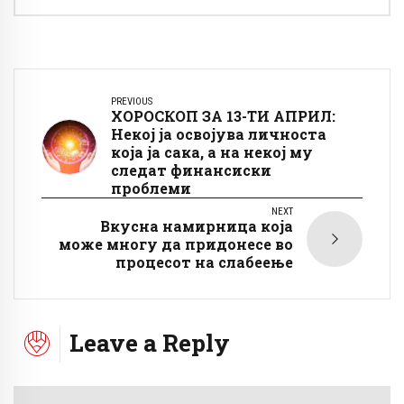
PREVIOUS
ХОРОСКОП ЗА 13-ТИ АПРИЛ:
Некој ја освојува личноста
која ја сака, а на некој му
следат финансиски
проблеми
NEXT
Вкусна намирница која
може многу да придонесе во
процесот на слабеење
Leave a Reply