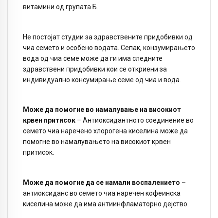
витамини од групата Б.
Не постојат студии за здравствените придобивки од
чиа семето и особено водата. Сепак, конзумирањето
вода од чиа семе може да ги има следните
здравствени придобивки кои се откриени за
индивидуално консумирање семе од чиа и вода.
Може да помогне во намалување на високиот
крвен притисок
– Антиоксидантното соединение во
семето чиа наречено хлорогена киселина може да
помогне во намалувањето на високиот крвен
притисок.
Може да помогне да се намали воспалението
–
антиоксиданс во семето чиа наречен кофеинска
киселина може да има антиинфламаторно дејство.