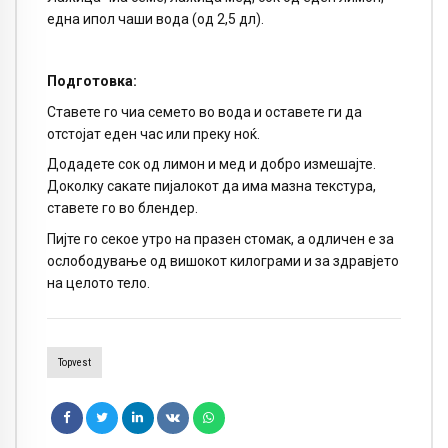
една ипол чаши вода (од 2,5 дл).
Подготовка:
Ставете го чиа семето во вода и оставете ги да
отстојат еден час или преку ноќ.
Додадете сок од лимон и мед и добро измешајте.
Доколку сакате пијалокот да има мазна текстура,
ставете го во блендер.
Пијте го секое утро на празен стомак, а одличен е за
ослободување од вишокот килограми и за здравјето
на целото тело.
Topvest