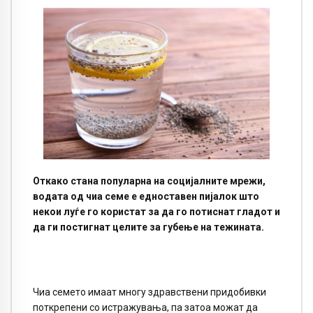
Откако стана популарна на социјалните мрежи,
водата од чиа семе е едноставен пијалок што
некои луѓе го користат за да го потиснат гладот и
да ги постигнат целите за губење на тежината.
Чиа семето имаат многу здравствени придобивки
поткрепени со истражувања, па затоа можат да