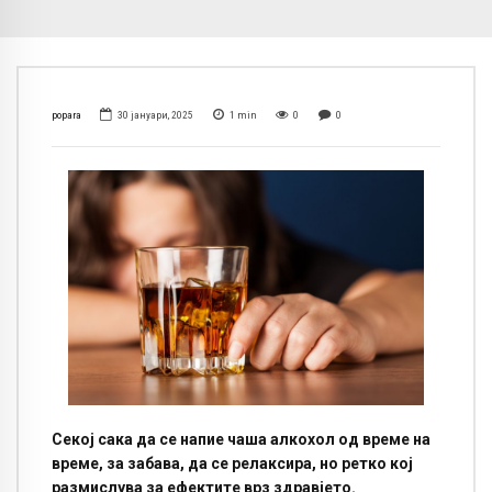
popara
30 јануари, 2025
1
min
0
0
Секој сака да се напие чаша алкохол од време на
време, за забава, да се релаксира, но ретко кој
размислува за ефектите врз здравјето.