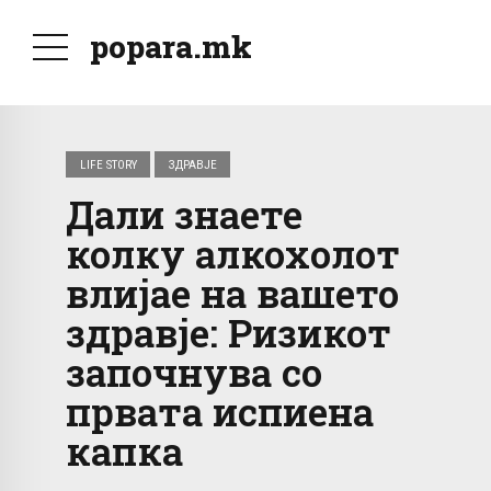
popara.mk
LIFE STORY
ЗДРАВЈЕ
Дали знаете
колку алкохолот
влијае на вашето
здравје: Ризикот
започнува со
првата испиена
капка