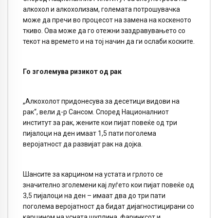
алкохол и алкохолизам, големата потрошувачка
може да пречи во процесот на замена на коскеното
ткиво. Ова може да го отежни заздравувањето со
текот на времето и на тој начин да ги ослаби коските.
Го зголемува ризикот од рак
„Алкохолот придонесува за десетици видови на
рак“, вели д-р Сансом. Според Националниот
институт за рак, жените кои пијат повеќе од три
пијалоци на ден имаат 1,5 пати поголема
веројатност да развијат рак на дојка.
Шансите за карцином на устата и грлото се
значително зголемени кај луѓето кои пијат повеќе од
3,5 пијалоци на ден – имаат два до три пати
поголема веројатност да бидат дијагностицирани со
карцином на усната шуплина, фаринксот и