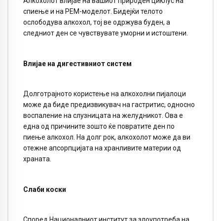
Алкохолот влијае на вашиот природен циклус на
спиење и на РЕМ-моделот. Бидејќи телото
ослободува алкохол, тој ве одржува буден, а
следниот ден се чувствувате уморни и истоштени.
Влијае на дигестивниот систем
Долготрајното користење на алкохолни пијалоци
може да биде предизвикувач на гастритис, односно
воспаление на слузницата на желудникот. Ова е
една од причините зошто ќе повратите ден по
пиење алкохол. На долг рок, алкохолот може да ви
отежне апсорпцијата на хранливите материи од
храната.
Слаби коски
Според Националниот институт за злоупотреба на