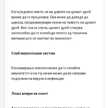
Кога редовно пиете, не му давате на црниот дроб
време да го процесира. Ова може да доведе до
цироза, предизвикувајќи лузни на ткивото на црниот
дроб. Ако тоа се случи, црниот дроб станува
неспособен да го ослободи телото од токсични
материи што се наоѓаат во алкохолот.
Слаб имунолошки систем
Консумирање алкохол може да го ослабне
имунитетот и на тој начин може да ве направи
подложни на вируси и инфекции.
Лошо влијае на сонот