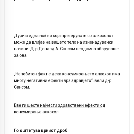
Дури и една ноќ во која претерувате со алкохолот
може да влијае на вашето тело на изненадувачки
начини. Д-р Доналд А. Сансом неодамна зборуваше
за ова.
„Непобитен факт е дека консумирањето алкохол има
многу негативни ефекти врз здравјето“, вели д-р
Сансом.
Еве ги шесте најчести здравствени ефекти од
консумирање алкохол.
Го оштетува црниот дроб