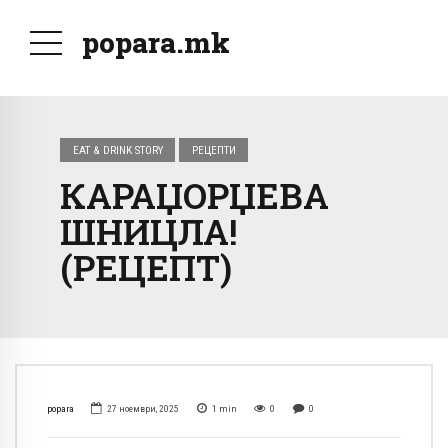
popara.mk
EAT & DRINK STORY
РЕЦЕПТИ
КАРАЏОРЏЕВА
ШНИЦЛА!
(РЕЦЕПТ)
popara
27 ноември, 2025
1
min
0
0