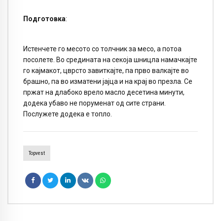
Подготовка
:
Истенчете го месото со толчник за месо, а потоа
посолете. Во средината на секоја шницла намачкајте
го кајмакот, цврсто завиткајте, па прво валкајте во
брашно, па во изматени јајца и на крај во презла. Се
пржат на длабоко врело масло десетина минути,
додека убаво не поруменат од сите страни.
Послужете додека е топло.
Topvest