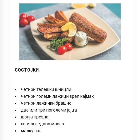
СОСТОЈКИ
:
четири телешки шницли
четири големи лажици зрел кајмак
четири лажички брашно
две или три поголеми јајца
шолја презла
сончогледово масло
малку сол