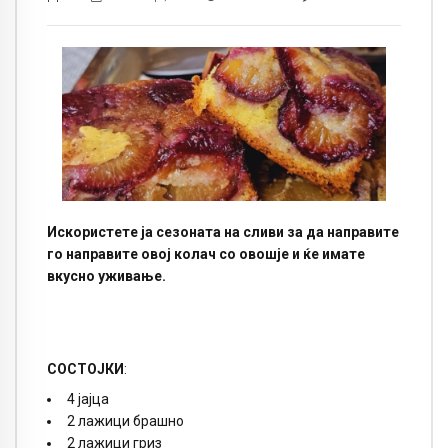
Искористете ја сезоната на сливи за да направите
го направите овој колач со овошје и ќе имате
вкусно уживање.
СОСТОЈКИ
:
4 јајца
2 лажици брашно
2 лажици гриз