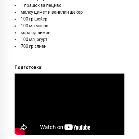
1 прашок за пециво
малку цимет и ванилин шеќер
100 гр шеќер
100 мл масло
кора од лимон
100 мл јогурт
700 гр сливи
Подготовка
: