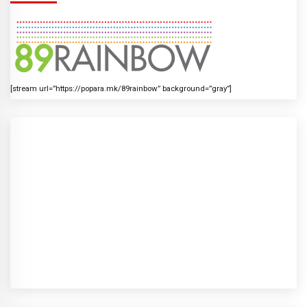
[stream url=”https://popara.mk/89rainbow” background=”gray”]