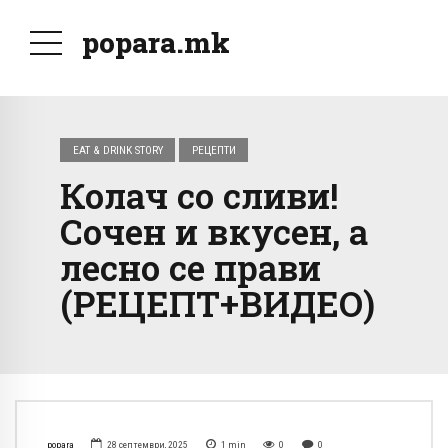
popara.mk
EAT & DRINK STORY
РЕЦЕПТИ
Колач со сливи!
Сочен и вкусен, а
лесно се прави
(РЕЦЕПТ+ВИДЕО)
popara
28 септември, 2025
1
min
0
0