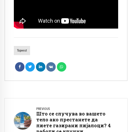
Topvest
PREVIOUS
Што се случува во вашето
тело ако престанете да
пиете газирани пијалоци? 4
работи се клучни