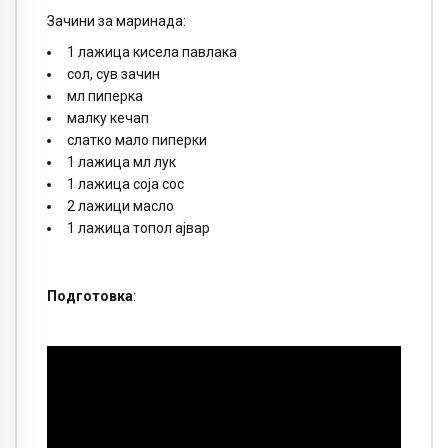
Зачини за маринада:
1 лажица кисела павлака
сол, сув зачин
мл пиперка
малку кечап
слатко мало пиперки
1 лажица мл лук
1 лажица соја сос
2 лажици масло
1 лажица топол ајвар
Подготовка
: