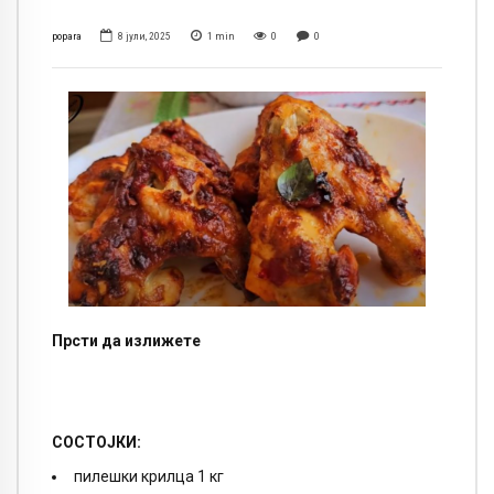
popara
8 јули, 2025
1
min
0
0
Прсти да излижете
СОСТОЈКИ:
пилешки крилца 1 кг