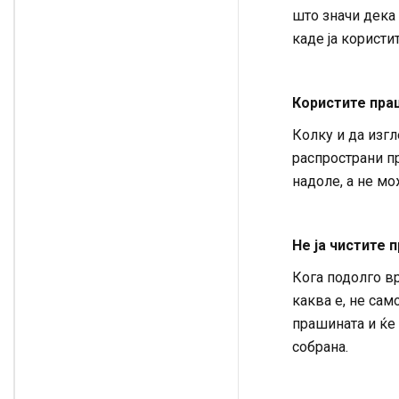
што значи дека 
каде ја користит
Користите пра
Колку и да изгл
распространи пр
надоле, а не мож
Не ја чистите 
Кога подолго в
каква е, не са
прашината и ќе
собрана.