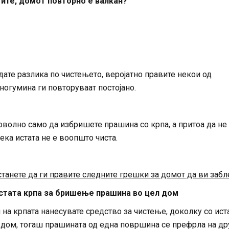
тите, домот повторно е валкан?
ате разлика по чистењето, веројатно правите некои од
ногумина ги повторуваат постојано.
оволно само да избришете прашина со крпа, а притоа да не
ка истата не е воопшто чиста.
танете да ги правите следните грешки за домот да ви забл
истата крпа за бришење прашина во цел дом
на крпата нанесувате средство за чистење, доколку со ист
 дом, тогаш прашината од една површина се префрла на дру