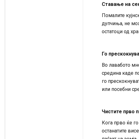
Ставање на се
Помалите кујнск
дупчиња, не мо
остатоци од хра
Го прескокнув
Во лавабото мн
средина каде по
го прескокнуват
или посебни ср
Чистите прво п
Кога прво ќе го
останатите вис
паѓаат на земја