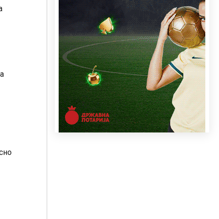
а
а
сно