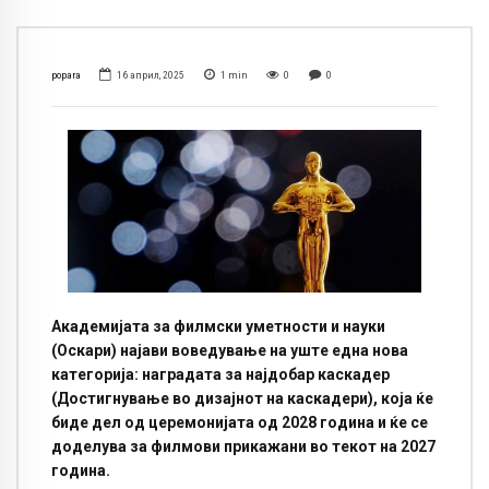
popara
16 април, 2025
1
min
0
0
Академијата за филмски уметности и науки
(Оскари) најави воведување на уште една нова
категорија: наградата за најдобар каскадер
(Достигнување во дизајнот на каскадери), која ќе
биде дел од церемонијата од 2028 година и ќе се
доделува за филмови прикажани во текот на 2027
година.