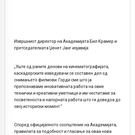
Извршниот директор на Академијата Бил Крамер и
претседателката Џенет Јанг изјавија:
„Уште од раните денови на кинематографијата,
каскадерските изведувачи се составен дел од
снимањето филмови. Горди сме што ја
препознаваме иновативната работа на овие
технички и креативни уметници и им честитаме за
посветеноста и напорната работа што ги доведоа до
овој историски момент.“
Според официјалното соопштение на Академијата,
правилата за подобност и гласање за оваа нова