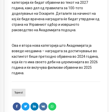
категорија ќе бидат објавени во текот на 2027
година, како дел од правилата за 100-тото
доделување на Оскарите. Деталите за начинот на
кој ќе биде врачена наградата ќе бидат утврдени од
страна на Управниот одбор и извршното
раководство на Академијата подоцна.
Ова е втора нова категорија што Академијата ја
воведе неодамна – наградата за достигнување во
кастингот беше претходно објавена во 2024 година,
која ќе го има своето деби на церемонијата во 2026
година и ќе вклучува филмови објавени во 2025
година.
Topvest