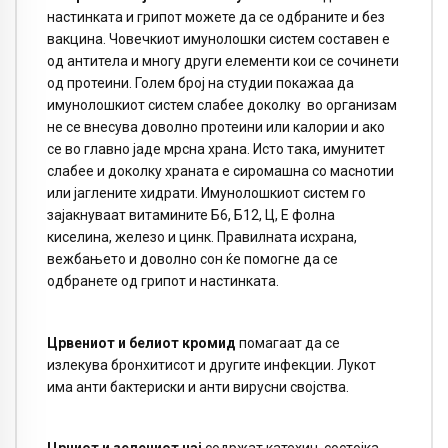
настинката и грипот можете да се одбраните и без
вакцина. Човечкиот имунолошки систем составен е
од антитела и многу други елементи кои се сочинети
од протеини. Голем број на студии покажаа да
имунолошкиот систем слабее доколку во организам
не се внесува доволно протеини или калории и ако
се во главно јаде мрсна храна. Исто така, имунитет
слабее и доколку храната е сиромашна со маснотии
или јаглените хидрати. Имунолошкиот систем го
зајакнуваат витамините Б6, Б12, Ц, Е фолна
киселина, железо и цинк. Правилната исхрана,
вежбањето и доволно сон ќе помогне да се
одбранете од грипот и настинката.
Црвениот и белиот кромид
помагаат да се
излекува бронхитисот и другите инфекции. Лукот
има анти бактериски и анти вирусни својства.