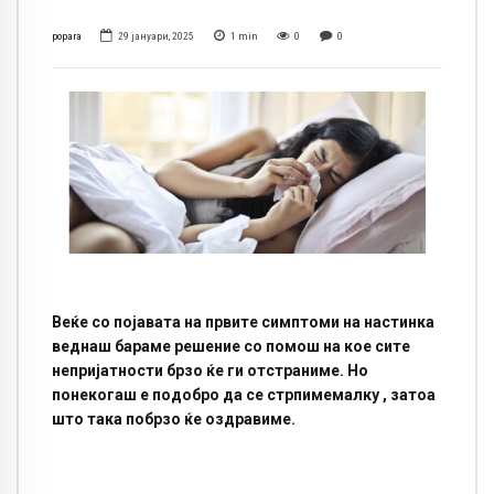
popara
29 јануари, 2025
1
min
0
0
Веќе со појавата на првите симптоми на настинка
веднаш бараме решение со помош на кое сите
непријатности брзо ќе ги отстраниме. Но
понекогаш е подобро да се
стрпиме
малку , затоа
што така побрзо ќе оздравиме.