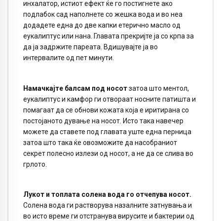
инхалатор, истиот ефект ќе го постигнете ако
подлабок сад наполнете со жешка вода и во неа
додадете една до две капки етерично масло од
еукалиптус или нана. Главата прекријте ја со крпа за
да ја задржите пареата. Вдишувајте ја во
интервалите од пет минути.
Намачкајте балсам под носот
затоа што ментол,
еукалиптус и камфор ги отвораат носните патишта и
помагаат да се обнови кожата која е иритирана со
постојаното дување на носот. Исто така навечер
можете да ставете под главата уште една перница
затоа што така ќе овозможите да насобраниот
секрет полесно излези од носот, а не да се слива во
грлото.
Лукот и топлата солена вода го отчепува носот.
Солена вода ги растворува назалните затнувања и
во исто време ги отстранува вирусите и бактерии од