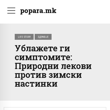
popara.mk
LIFE STORY
ЗДРАВЈЕ
Ублажете ги
симптомите:
Природни лекови
против зимски
настинки