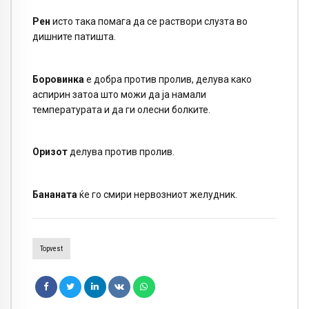
Рен
исто така помага да се раствори слузта во
дишните патишта.
Боровинка
е добра против пролив, делува како
аспирин затоа што можи да ја намали
температурата и да ги олесни болките.
Оризот
делува против пролив.
Бананата
ќе го смири нервозниот желудник.
Topvest