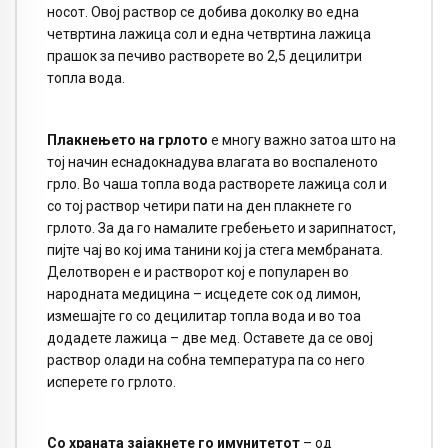
носот. Овој раствор се добива доколку во една
четвртина лажица сол и една четвртина лажица
прашок за печиво растворете во 2,5 децилитри
топла вода.
Плакнењето на грлото
е многу важно затоа што на
тој начин еснадокнадува влагата во воспаленото
грло. Во чаша топла вода растворете лажица сол и
со тој раствор четири пати на ден плакнете го
грлото. За да го намалите гребењето и зарипнатост,
пијте чај во кој има танини кој ја стега мембраната.
Делотворен е и растворот кој е популарен во
народната медицина – исцедете сок од лимон,
измешајте го со децилитар топла вода и во тоа
додадете лажица – две мед. Оставете да се овој
раствор олади на собна температура па со него
исперете го грлото.
Со храната зајакнете го имунитетот
– од