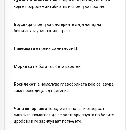
Црниот и зелениот чај
содржат катехин, состојка
која е природен антибиотик и спречува пролив.
Брусница
спречува бактериите да ја нападнат
бешиката и уринарниот тракт.
Пиперката
е полна со витамин Ц.
Морковот
е богат со бета каротен.
Босилекот
ја намалува главоболката која се јавува
како последица од настинка.
Чили пиперчиња
поради лутината ги отвораат
синусите, помагаат да се раствори слузта во белите
дробови и го засилуваат потењето.