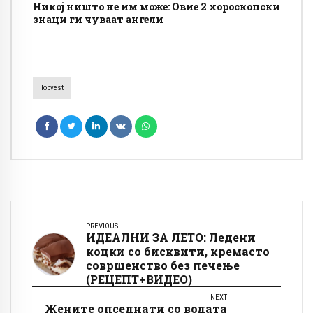
Никој ништо не им може: Овие 2 хороскопски
знаци ги чуваат ангели
Topvest
PREVIOUS
ИДЕАЛНИ ЗА ЛЕТО: Ледени
коцки со бисквити, кремасто
совршенство без печење
(РЕЦЕПТ+ВИДЕО)
NEXT
Жените опседнати со водата