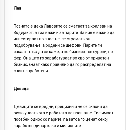
Лав
Познато е дека Лавовите се сметаат за кралеви на
Зодијакот, а тоа важи и за парите. За нив е важно да
инвестираат во знаење, се стремат кон
подобрување, а родени се шефови. Парите ги
сакаат, така да се каже, а во бизнисот се сурови, но
фер. Она што го заработуваат во својот приватен
бизнис, знаат како правилно да го распределат на
своите вработени.
Девица
Девиците се вредни, прецизни и не се склони да
ризикуваат кога е работата во прашање. Тие имаат
посебен однос со парите, па затоа го ценат секој
заработен динар како и милионите.