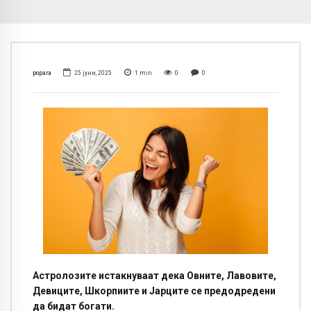
popara
25 јуни, 2025
1
min
0
0
Астролозите истакнуваат дека Овните, Лавовите,
Девиците, Шкорпиите и Јарците се предодредени
да бидат богати.