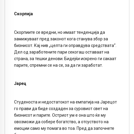
С
корпија
Скорпиите се вредни, но имаат тенденција да
замижуваат пред законот кога станува збор за
бизнисот. Кај нив „целта ги оправдува средствата“.
Дел од заработените пари секогаш оставаат на
страна, за тешки денови. Бидејќи искрено ги сакаат
парите, спремни се на се, за да ги заработат.
Јарец
Студеноста и недостатокот на емпатија на Јарецот
го прави да биде создаден за суровиот свет на
бизнисот и парите. Остриот ум е она што ќе му
овозможи да собере богатство, а отсуството на
емоции само му помага во тоа. Пред да започнете