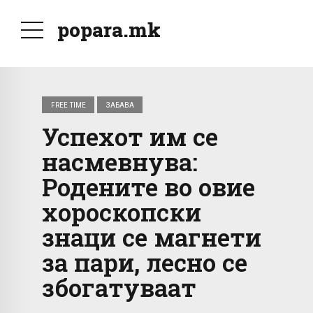
popara.mk
FREE TIME
ЗАБАВА
Успехот им се
насмевнува:
Родените во овие
хороскопски
знаци се магнети
за пари, лесно се
збогатуваат