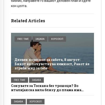
бизнис, направете го вашиот деловен план и одете
кон целта.
Related Articles
FREE TIME
ЗАБАВА
ХОРОСКОП
Дневен хороскоп за сабота, 8 август:
Бикот ќе почувствува нежност, Ракот ќе
зграби мир за себе
FREE TIME
ЗАБАВА
Сонувате за Тоскана без трошоци? Во
италијанска вила близу до плажа има
бесплатно сместување, а условите се
едноставни
ЗАБАВА
ХОРОСКОП