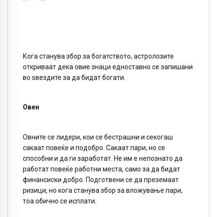
Кога станува збор за богатството, астролозите
откриваат дека овие знаци едноставно се запишани
во ѕвездите за да бидат богати.
Овен
Овните се лидери, кои се бестрашни и секогаш
сакаат повеќе и подобро. Сакаат пари, но се
способни и да ги заработат. Не им е непознато да
работат повеќе работни места, само за да бидат
финансиски добро. Подготвени се да преземаат
ризици, но кога станува збор за вложување пари,
тоа обично се исплати.