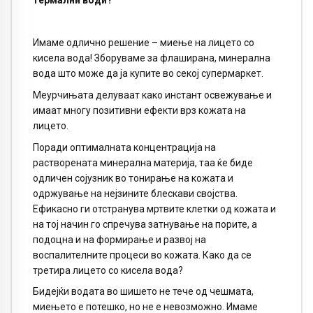
Имаме одлично решение – миење на лицето со
кисела вода! Зборуваме за флаширана, минерална
вода што може да ја купите во секој супермаркет.
Меурчињата делуваат како инстант освежување и
имаат многу позитивни ефекти врз кожата на
лицето.
Поради оптималната концентрација на
растворената минерална материја, таа ќе биде
одличен сојузник во тонирање на кожата и
одржување на нејзините блескави својства.
Ефикасно ги отстранува мртвите клетки од кожата и
на тој начин го спречува затнување на порите, а
подоцна и на формирање и развој на
воспалителните процеси во кожата. Како да се
третира лицето со кисела вода?
Бидејќи водата во шишето не тече од чешмата,
миењето е потешко, но не е невозможно. Имаме