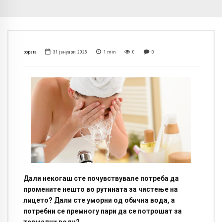
popara
31 јануари, 2025
1
min
0
0
Дали некогаш сте почувствувале потреба да
промените нешто во рутината за чистење на
лицето? Дали сте уморни од обична вода, а
потребни се премногу пари да се потрошат за
термални води?