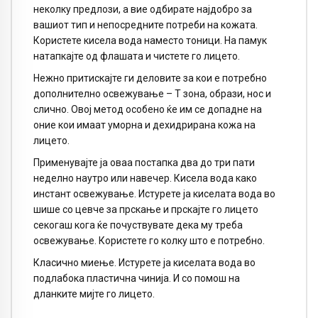
неколку предлози, а вие одбирате најдобро за
вашиот тип и непосредните потреби на кожата.
Користете кисела вода наместо тоници. На памук
натапкајте од флашата и чистете го лицето.
Нежно притискајте ги деловите за кои е потребно
дополнително освежување – Т зона, образи, нос и
слично. Овој метод особено ќе им се допадне на
оние кои имаат уморна и дехидрирана кожа на
лицето.
Применувајте ја оваа постапка два до три пати
неделно наутро или навечер. Кисела вода како
инстант освежување. Истурете ја киселата вода во
шише со цевче за прскање и прскајте го лицето
секогаш кога ќе почуствувате дека му треба
освежување. Користете го колку што е потребно.
Класично миење. Истурете ја киселата вода во
подлабока пластична чинија. И со помош на
дланките мијте го лицето.