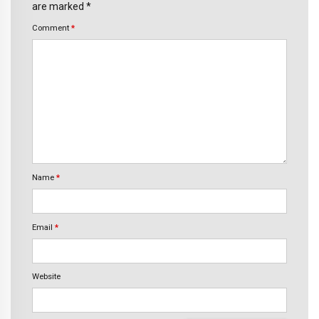
are marked *
Comment
*
Name
*
Email
*
Website