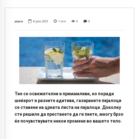
popara
8 јули, 2025
1
min
0
0
Тие се освежителни и примамливи, но поради
шеќерот и разните адитиви, газираните пијалоци
се ставени на црната листа на пијалоци. Доколку
сте решиле да престанете да ги пиете, многу брзо
ќе почувствувате некои промени во вашето тело.