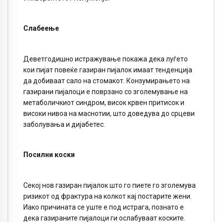
Слабеење
Деветгодишно истражување покажа дека луѓето
кои пијат повеќе газиран пијалок имаат тенденција
да добиваат сало на стомакот. Конзумирањето на
газирани пијалоци е поврзано со зголемување на
метаболичкиот синдром, висок крвен притисок и
високи нивоа на маснотии, што доведува до срцеви
заболувања и дијабетес.
Посилни коски
Секој нов газиран пијалок што го пиете го зголемува
ризикот од фрактура на колкот кај постарите жени.
Иако причината се уште е под истрага, познато е
дека газираните пијалоци ги ослабуваат коските.