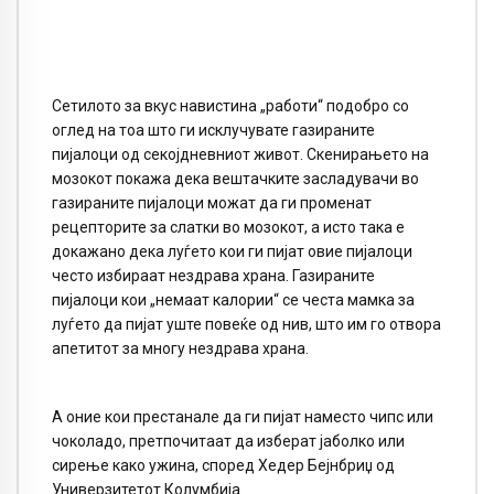
Сетилото за вкус навистина „работи“ подобро со
оглед на тоа што ги исклучувате газираните
пијалоци од секојдневниот живот. Скенирањето на
мозокот покажа дека вештачките засладувачи во
газираните пијалоци можат да ги променат
рецепторите за слатки во мозокот, а исто така е
докажано дека луѓето кои ги пијат овие пијалоци
често избираат нездрава храна. Газираните
пијалоци кои „немаат калории“ се честа мамка за
луѓето да пијат уште повеќе од нив, што им го отвора
апетитот за многу нездрава храна.
А оние кои престанале да ги пијат наместо чипс или
чоколадо, претпочитаат да изберат јаболко или
сирење како ужина, според Хедер Бејнбриџ од
Универзитетот Колумбија.