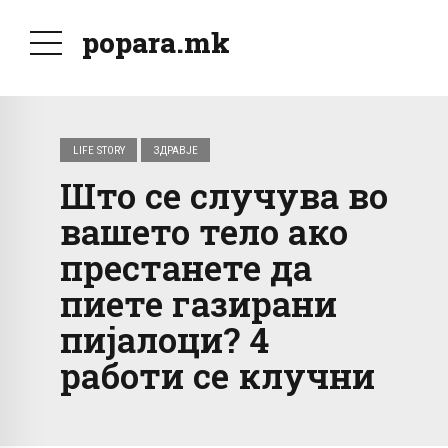
popara.mk
LIFE STORY
ЗДРАВЈЕ
Што се случува во
вашето тело ако
престанете да
пиете газирани
пијалоци? 4
работи се клучни