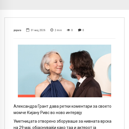
popara
31 мај, 2026
2
min
0
0
Александра Грант дава ретки коментари за своето
момче Кијану Ривс во ново интервју
Уметницата отворено зборуваше за нивната врска
на 29 мај, објаснувајќи како таа и актерот ја