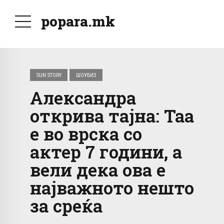
popara.mk
SUN STORY
ШОУБИЗ
Александра
открива тајна: Таа
е во врска со
актер 7 години, а
вели дека ова е
најважното нешто
за среќа