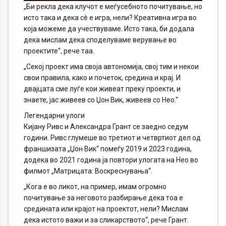
„Би рекла дека клучот е меѓусебното почитување, но
исто така и дека сè е игра, нели? Креативна игра во
која можеме да учествуваме. Исто така, би додала
дека мислам дека споделуваме верување во
проектите“, рече таа.
„Секој проект има своја автономија, свој тим и некои
свои правила, како и почеток, средина и крај. И
двајцата сме луѓе кои живеат преку проекти, и
знаете, јас живеев со Џон Вик, живеев со Нео.“
Легендарни улоги
Кијану Ривс и Александра Грант се заедно седум
години. Ривс глумеше во третиот и четвртиот дел од
франшизата „Џон Вик“ помеѓу 2019 и 2023 година,
додека во 2021 година ја повтори улогата на Нео во
филмот „Матрицата: Воскреснувања“.
„Кога е во ликот, на пример, имам огромно
почитување за неговото разбирање дека тоа е
средината или крајот на проектот, нели? Мислам
дека истото важи и за сликарството“, рече Грант.