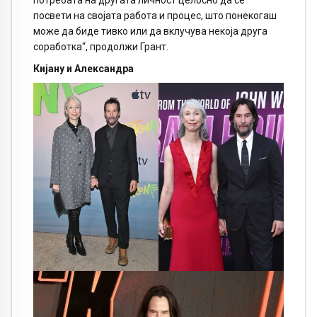
потребата на другата личност целосно да се
посвети на својата работа и процес, што понекогаш
може да биде тивко или да вклучува некоја друга
соработка“, продолжи Грант.
Кијану и Александра