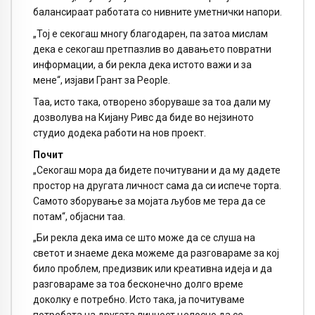
балансираат работата со нивните уметнички напори.
„Тој е секогаш многу благодарен, па затоа мислам
дека е секогаш претпазлив во давањето повратни
информации, а би рекла дека истото важи и за
мене“, изјави Грант за People.
Таа, исто така, отворено зборуваше за тоа дали му
дозволува на Кијану Ривс да биде во нејзиното
студио додека работи на нов проект.
Почит
„Секогаш мора да бидете почитувани и да му дадете
простор на другата личност сама да си испече торта.
Самото зборување за мојата љубов ме тера да се
потам“, објасни таа.
„Би рекла дека има се што може да се слуша на
светот и знаеме дека можеме да разговараме за кој
било проблем, предизвик или креативна идеја и да
разговараме за тоа бесконечно долго време
доколку е потребно. Исто така, ја почитуваме