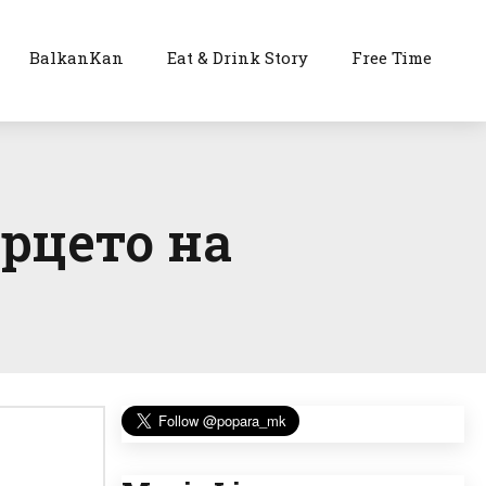
BalkanKan
Eat & Drink Story
Free Time
Срцето на