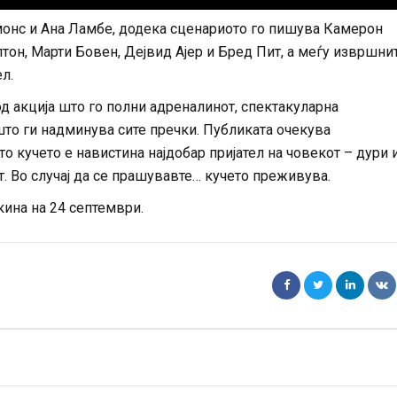
имонс и Ана Ламбе, додека сценариото го пишува Камерон
лтон, Марти Бовен, Дејвид Ајер и Бред Пит, а меѓу извршни
л.
д акција што го полни адреналинот, спектакуларна
што ги надминува сите пречки. Публиката очекува
о кучето е навистина најдобар пријател на човекот – дури 
т. Во случај да се прашувавте… кучето преживува.
кина на 24 септември.