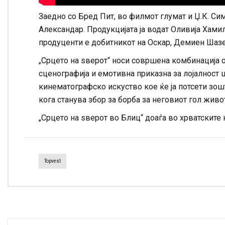
Заедно со Бред Пит, во филмот глумат и Џ.К. С
Александар. Продукцијата ја водат Оливија Хами
продуценти е добитникот на Оскар, Демиен Шазе
„Срцето на ѕверот“ носи совршена комбинација о
сценографија и емотивна приказна за лојалност 
кинематографско искуство кое ќе ја потсети зошт
кога станува збор за борба за неговиот гол живо
„Срцето на ѕверот во Блиц“ доаѓа во хрватските 
Topvest