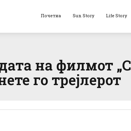
Почетна
Sun Story
Life Story
здата на филмот „
нете го трејлерот