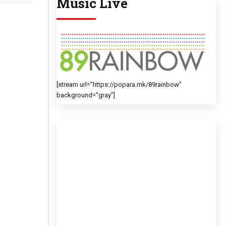
Music Live
[stream url=”https://popara.mk/89rainbow”
background=”gray”]