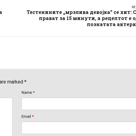
NE
а
Тестенините „мрзлива девојка“ се хит: 
прават за 15 минути, а рецептот е 
познатата актерк
 are marked *
Name
*
Email
*