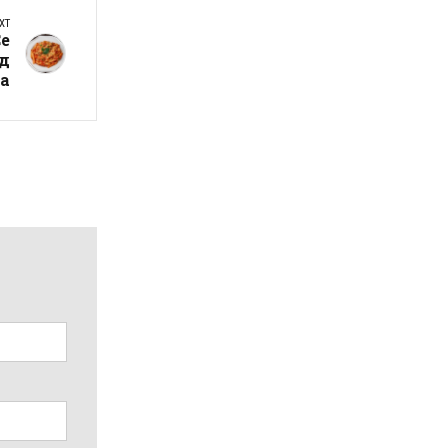
XT
Се
од
а