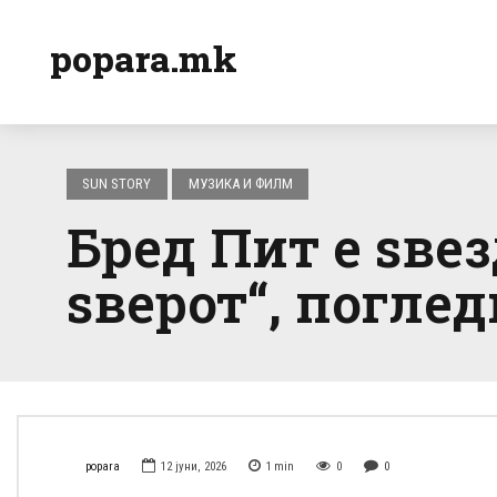
popara.mk
SUN STORY
МУЗИКА И ФИЛМ
Бред Пит е ѕве
ѕверот“, поглед
popara
12 јуни, 2026
1
min
0
0