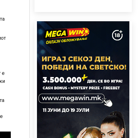
та
иот
 е
ки
та
се