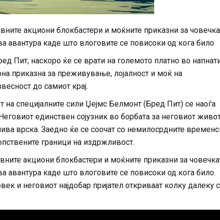
ивните акциони блокбастери и моќните приказни за човечка
ва авантура каде што влоговите се повисоки од кога било
ред Пит, наскоро ќе се врати на големото платно во напнат
рна приказна за преживување, лојалност и моќ на
весност до самиот крај.
 на специјалните сили Џејмс Белмонт (Бред Пит) се наоѓа
 Неговиот единствен сојузник во борбата за неговиот живот
лива врска. Заедно ќе се соочат со немилосрдните временс
опствените граници на издржливост.
ивните акциони блокбастери и моќните приказни за човечка
а авантура каде што влоговите се повисоки од кога било.
век и неговиот најдобар пријател откриваат колку далеку 