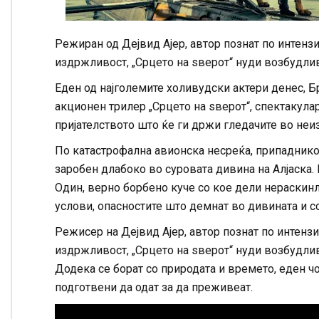
Режиран од Дејвид Ајер, автор познат по интенз
издржливост, „Срцето на ѕверот“ нуди возбудли
Еден од најголемите холивудски актери денес, Б
акционен трилер „Срцето на ѕверот“, спектакула
пријателството што ќе ги држи гледачите во неиз
По катастрофална авионска несреќа, припадникот
заробен длабоко во суровата дивина на Алјаска.
Один, верно борбено куче со кое дели нераскин
услови, опасностите што демнат во дивината и с
Режисер на Дејвид Ајер, автор познат по интенз
издржливост, „Срцето на ѕверот“ нуди возбудлив
Додека се борат со природата и времето, еден чо
подготвени да одат за да преживеат.