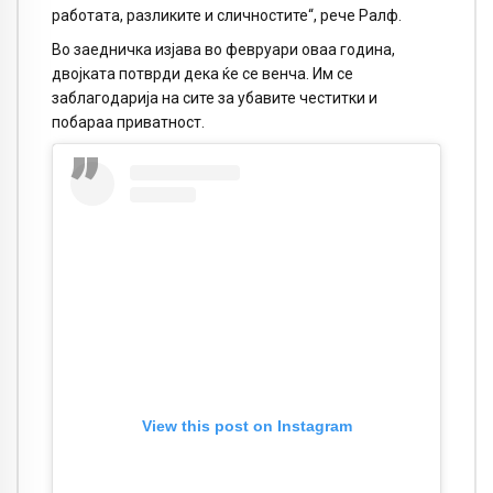
работата, разликите и сличностите“, рече Ралф.
Во заедничка изјава во февруари оваа година,
двојката потврди дека ќе се венча. Им се
заблагодарија на сите за убавите честитки и
побараа приватност.
View this post on Instagram