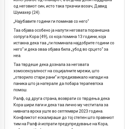
од неговиот син, исто така тркачки возач, Давид
Шумахер (24).
„Најубавите години ги поминав со него“
Таа објава особено ја налути неговата поранешна
сопруга Кора (49), со која помина 13 години, која
истакна дека таа „ги поминала најдобрите години со
него“ и дека оваа објава била „убод во срцето“ за
неа.
Таа тврдеше дека дознала за неговата
хомосексуалност на социјалните мрежи, што
„отворило стари рани“ и предизвикало напади на
паника што ја натерале да побара терапевтска
помош.
Ралф, од друга страна, возврати со тврдења дека
Кора шири лаги и дека таа лично му честитала за
нивната врска уште во септември 2023 година.
Конфликтот ескалираше до тој степен што правниот
тим на Ралф ѝ испрати предупредување на Кора,