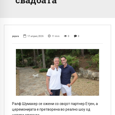
popara
17 април, 2026
11
min
0
0
Ралф Шумахер се ожени со својот партнер Етјен, а
церемонијата е претворена во реално шоу од