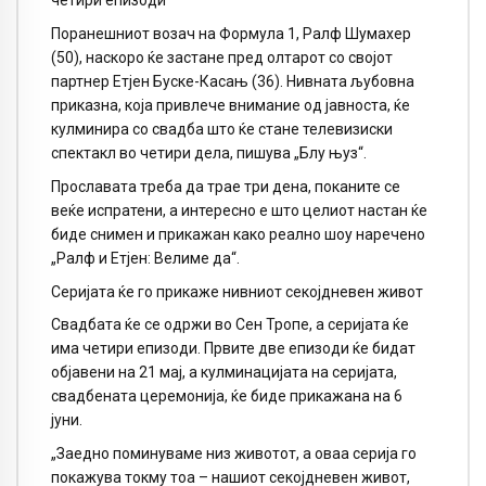
четири епизоди
Поранешниот возач на Формула 1, Ралф Шумахер
(50), наскоро ќе застане пред олтарот со својот
партнер Етјен Буске-Касањ (36). Нивната љубовна
приказна, која привлече внимание од јавноста, ќе
кулминира со свадба што ќе стане телевизиски
спектакл во четири дела, пишува „Блу њуз“.
Прославата треба да трае три дена, поканите се
веќе испратени, а интересно е што целиот настан ќе
биде снимен и прикажан како реално шоу наречено
„Ралф и Етјен: Велиме да“.
Серијата ќе го прикаже нивниот секојдневен живот
Свадбата ќе се одржи во Сен Тропе, а серијата ќе
има четири епизоди. Првите две епизоди ќе бидат
објавени на 21 мај, а кулминацијата на серијата,
свадбената церемонија, ќе биде прикажана на 6
јуни.
„Заедно поминуваме низ животот, а оваа серија го
покажува токму тоа – нашиот секојдневен живот,