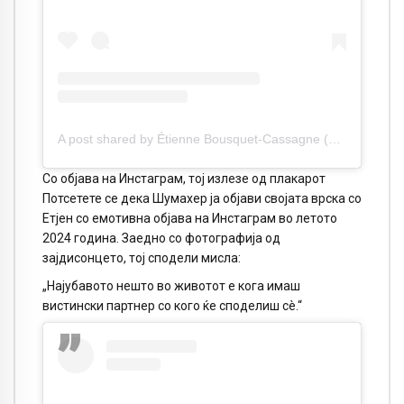
A post shared by Étienne Bousquet-Cassagne (@etienne_bousquet)
Со објава на Инстаграм, тој излезе од плакарот
Потсетете се дека Шумахер ја објави својата врска со
Етјен со емотивна објава на Инстаграм во летото
2024 година. Заедно со фотографија од
зајдисонцето, тој сподели мисла:
„Најубавото нешто во животот е кога имаш
вистински партнер со кого ќе споделиш сè.“