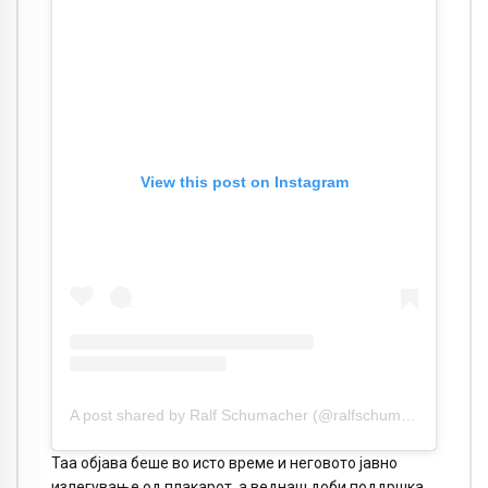
View this post on Instagram
A post shared by Ralf Schumacher (@ralfschumacher_rsc)
Таа објава беше во исто време и неговото јавно
излегување од плакарот, а веднаш доби поддршка