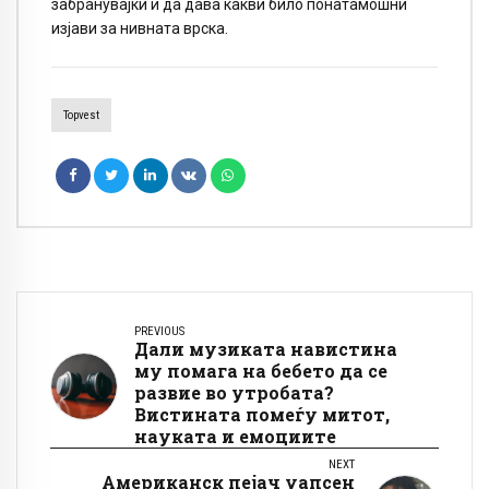
забранувајќи ѝ да дава какви било понатамошни
изјави за нивната врска.
Topvest
PREVIOUS
Дали музиката навистина
му помага на бебето да се
развие во утробата?
Вистината помеѓу митот,
науката и емоциите
NEXT
Американск пејач уапсен