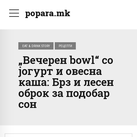
popara.mk
EAT & DRINK STORY
РЕЦЕПТИ
„Вечерен bowl“ со
јогурт и овесна
каша: Брз и лесен
оброк за подобар
сон