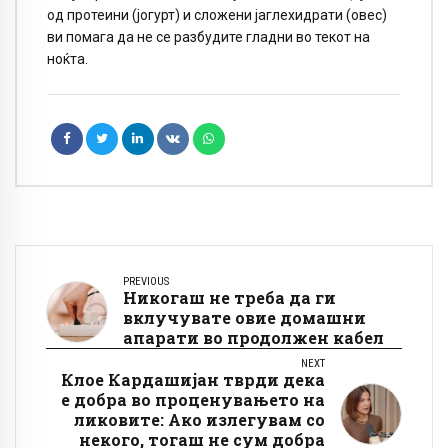
од протеини (јогурт) и сложени јаглехидрати (овес)
ви помага да не се разбудите гладни во текот на
ноќта.
PREVIOUS
Никогаш не треба да ги
вклучувате овие домашни
апарати во продолжен кабел
NEXT
Клое Кардашијан тврди дека
е добра во проценувањето на
ликовите: Ако излегувам со
некого, тогаш не сум добра