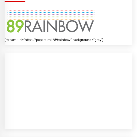
[stream url=”https://popara.mk/89rainbow” background=”gray”]