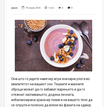
popara
19 април, 2026
1
min
0
0
Она што го јадете навечер игра значајна улога во
квалитетот на вашиот сон. Тешките и масните
оброци можат да го забават варењето и да го
отежнат заспивањето, додека лесната,
избалансирана храна му помага на вашето тело да
се опушти и полесно да влезе во фазата на одмор.