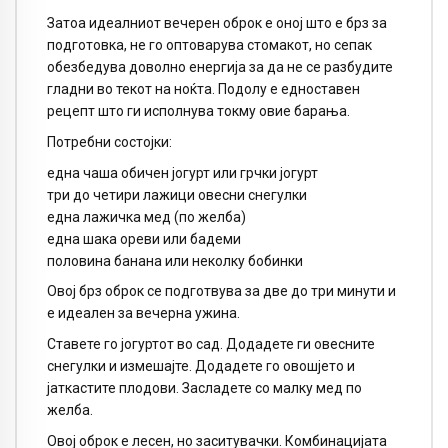
Затоа идеалниот вечерен оброк е оној што е брз за
подготовка, не го оптоварува стомакот, но сепак
обезбедува доволно енергија за да не се разбудите
гладни во текот на ноќта. Подолу е едноставен
рецепт што ги исполнува токму овие барања.
Потребни состојки:
една чаша обичен јогурт или грчки јогурт
три до четири лажици овесни снегулки
една лажичка мед (по желба)
една шака ореви или бадеми
половина банана или неколку бобинки
Овој брз оброк се подготвува за две до три минути и
е идеален за вечерна ужина.
Ставете го јогуртот во сад. Додадете ги овесните
снегулки и измешајте. Додадете го овошјето и
јаткастите плодови. Засладете со малку мед по
желба.
Овој оброк е лесен, но заситувачки. Комбинацијата