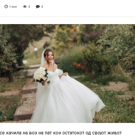
1
min
0
0
е качила на воз на пат кон остатокот од својот живот