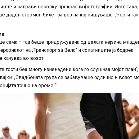
иште и направи неколку прекрасни фотографии. Исто така,
ше даден огромен билет за воз на кој пишуваше: „Честитки
ма
ше сама – таа беше придружувана од целата нејзина младе
Персоналот на „Транспорт за Велс“ и сопатниците ја бодреа
е качуваа во возот.
е гости беа многу изненадени кога го слушнаа мојот план“,
вајќи: „Свадбената група се забавуваше одлично и возот м
нијата точно на време!“