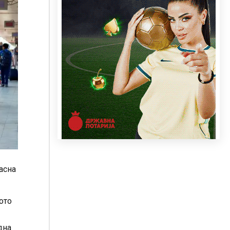
асна
ото
дна