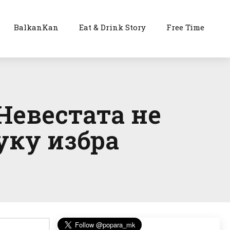
BalkanKan
Eat & Drink Story
Free Time
 Невестата не
уку избра