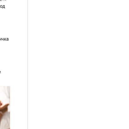
 од
нчка
е