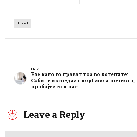
Topvest
PREVIOUS
Еве како го прават тоа во хотелите:
Собите изгледаат поубаво и почисто,
пробајте го и вие.
Leave a Reply