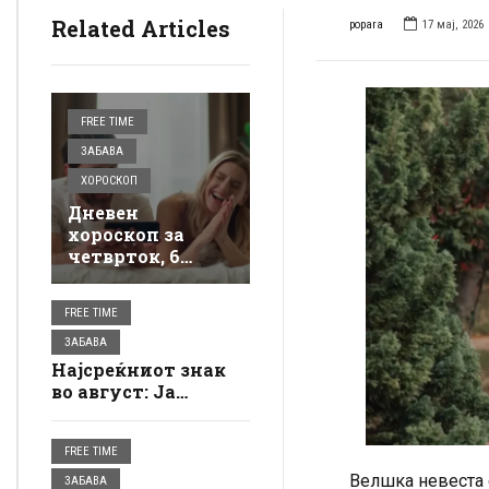
Related Articles
popara
17 мај, 2026
FREE TIME
ЗАБАВА
ХОРОСКОП
Дневен
хороскоп за
четврток, 6
август: И тоа е
тоа, еве како
FREE TIME
влегувате во
новиот ден, ве
ЗАБАВА
очекува лудило
Најсреќниот знак
во август: Ја
добива можноста
што ја чекал долго
FREE TIME
време – сите врати
му се отвораат
Велшка невеста с
ЗАБАВА