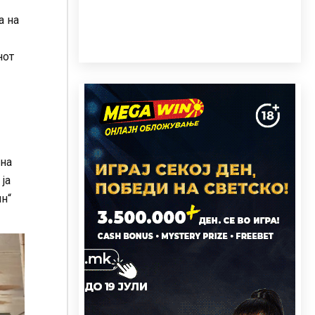
а на
нот
дна
ја
н“