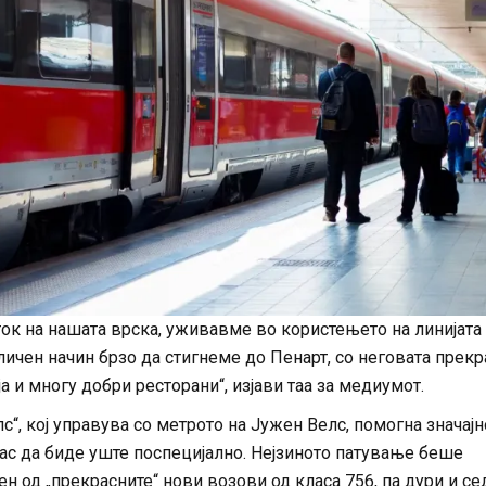
ток на нашата врска, уживавме во користењето на линијата
ичен начин брзо да стигнеме до Пенарт, со неговата прекр
а и многу добри ресторани“, изјави таа за медиумот.
лс“, кој управува со метрото на Јужен Велс, помогна значајн
ас да биде уште поспецијално. Нејзиното патување беше
н од „прекрасните“ нови возови од класа 756, па дури и се