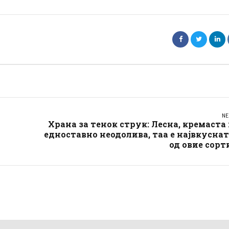
NE
Храна за тенок струк: Лесна, кремаста
едноставно неодолива, таа е највкусна
од овие сорт