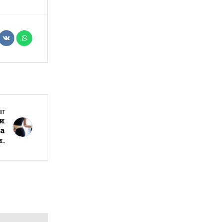
XT
 и
та
и.