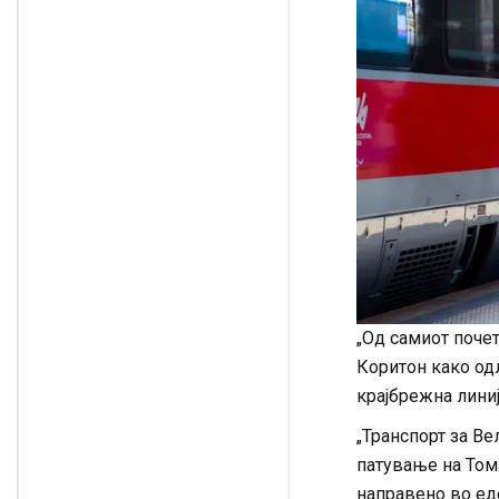
„Од самиот поче
Коритон како одл
крајбрежна линиј
„Транспорт за Ве
патување на Том
направено во еде