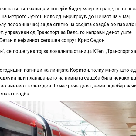
ечена во венчаница и носејќи бидермаер во раце, се возел
 на метрото Јужен Велс од Бирчгроув до Пенарт на 9 мај
лу половина час) за да стигне на својата свадба во павилјо
т, управуван од Транспорт за Велс, го направи денот уште
Бетан и нејзиниот сегашен сопруг Крис Седон.
н“, се пошегува тој за локалната станица KTen, „Транспорт за
огодишни патници на линијата Коритон, толку многу што е
одлуки при планирањето на нивната свадба била некако да 
 во нивниот голем ден. Томас рече дека „нема подобар начи
ивната свадба.