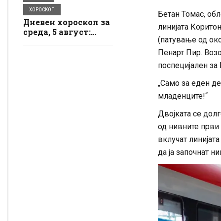
ХОРОСКОП
Бетан Томас, обл
Дневен хороскоп за
линијата Коритон
среда, 5 август:
(патување од око
Стрелецот ужива
во динамиката,
Пенарт Пир. Возо
Лавот добива
поспецијален за 
пофалби на работа
„Само за еден де
младенците!“
Двојката се долг
од нивните први 
вклучат линијата
да ја започнат н