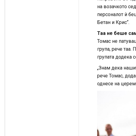
на возачкото сед
персоналот ѝ бе
Бетан и Крис“.
Таа не беше са
Томас не патува
група, рече таа. 
групата додека с
„Знам дека нашит
рече Томас, дода
однесе на церемо