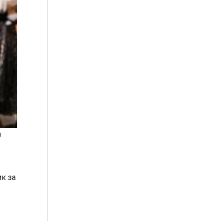
а
к за