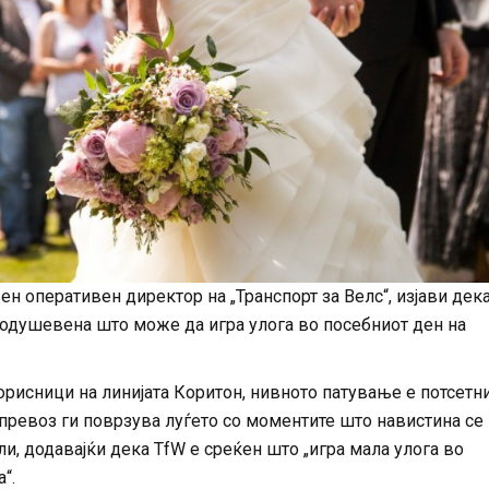
ен оперативен директор на „Транспорт за Велс“, изјави дек
оодушевена што може да игра улога во посебниот ден на
рисници на линијата Коритон, нивното патување е потсетни
 превоз ги поврзува луѓето со моментите што навистина се
ли, додавајќи дека TfW е среќен што „игра мала улога во
“.