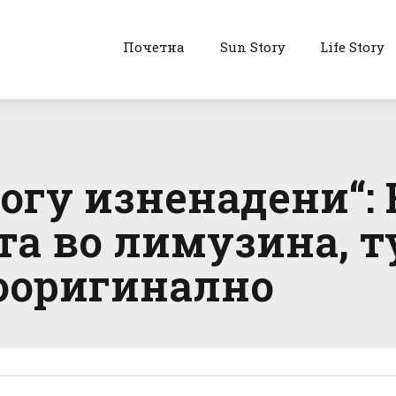
Почетна
Sun Story
Life Story
ногу изненадени“:
ата во лимузина, т
ооригинално