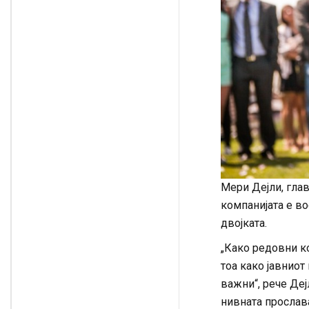
Мери Дејли, глав
компанијата е в
двојката.
„Како редовни ко
тоа како јавниот
важни“, рече Деј
нивната прослава