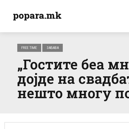
popara.mk
FREE TIME
ЗАБАВА
„Гостите беа м
дојде на свадб
нешто многу п