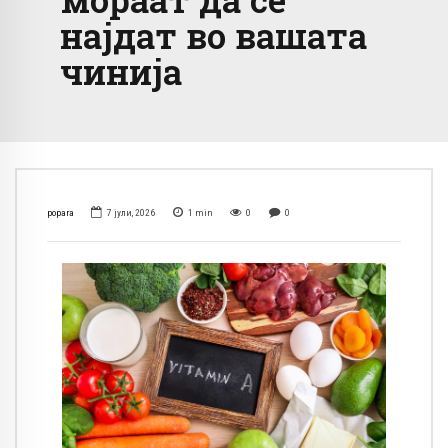
најдат во вашата
чинија
popara
7 јули, 2026
1
min
0
0