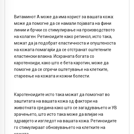
Витаминот А може да има корист за вашата кожа:
може да помогне да се намали појавата на фини
линии и брчки со стимулирање на производството
на колаген. Ретиноидите како ретинол, исто така,
можат да ја подобрат еластичноста и опуштеноста
на кожата помагајќи да се отстранат оштетените
еластински влакна. Исхраната богата со
каротеноиди, како што е бета каротин, може да
помогне да се спречи оштетување на клетките,
стареење на кожата и кожни болести.
Каротеноидите исто така можат да помогнат во
заштитата на вашата кожа од фактори на
животната средина како што се загадувањето и УВ
зрачењето, што исто така може да влијае на
здравјето и изгледот на вашата кожа. Ретиноидите
го стимулираат обновувањето на клетките на
кожата.