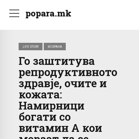
popara.mk
LIFE STORY
ИСХРАНА
Го заштитува
репродуктивното
здравје, очите и
кожата:
Намирници
богати со
витамин А кои
мораат да се