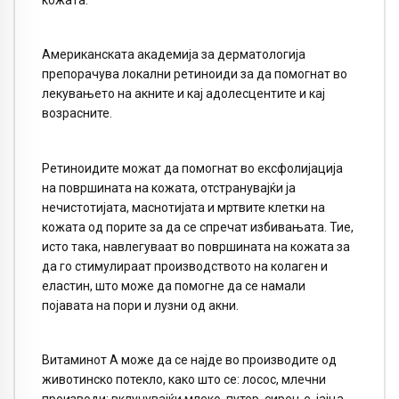
Американската академија за дерматологија
препорачува локални ретиноиди за да помогнат во
лекувањето на акните и кај адолесцентите и кај
возрасните.
Ретиноидите можат да помогнат во ексфолијација
на површината на кожата, отстранувајќи ја
нечистотијата, маснотијата и мртвите клетки на
кожата од порите за да се спречат избивањата. Тие,
исто така, навлегуваат во површината на кожата за
да го стимулираат производството на колаген и
еластин, што може да помогне да се намали
појавата на пори и лузни од акни.
Витаминот А може да се најде во производите од
животинско потекло, како што се: лосос, млечни