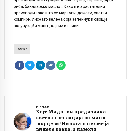
производи: вклучувајќи млеко, путер, сирење, јајца,
риба, бакаларско масло… Како и во растителни
производи како што се моркови, домати, слатки
компири, лиснато зелена боја зеленчук и овошје,
вклучувајќи манго, кајсии и сливи.
Topvest
PREVIOUS
Кејт Мидлтон предизвика
светска сензација во мини
шорцеви! Никогаш не сме ја
виделе ваква, а камоли