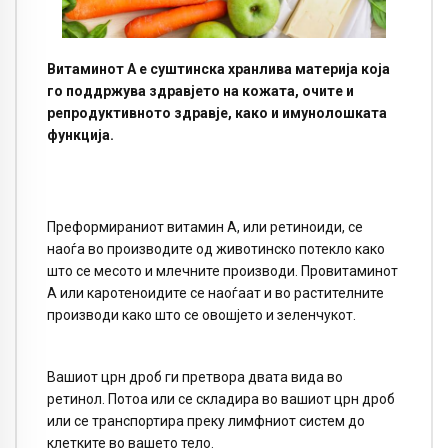
Витаминот А е суштинска хранлива материја која
го поддржува здравјето на кожата, очите и
репродуктивното здравје, како и имунолошката
функција.
Преформираниот витамин А, или ретиноиди, се
наоѓа во производите од животинско потекло како
што се месото и млечните производи. Провитаминот
А или каротеноидите се наоѓаат и во растителните
производи како што се овошјето и зеленчукот.
Вашиот црн дроб ги претвора двата вида во
ретинол. Потоа или се складира во вашиот црн дроб
или се транспортира преку лимфниот систем до
клетките во вашето тело.