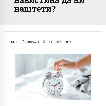
наштети?
popara
26 март, 2026
1
min
0
0