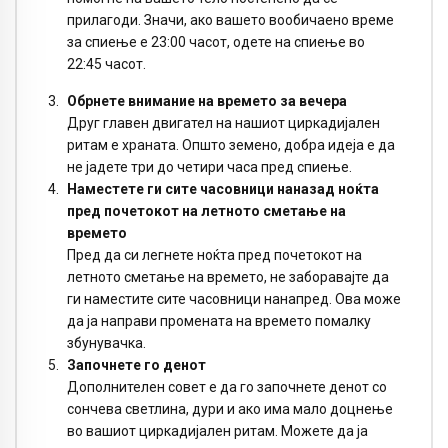
прилагоди. Значи, ако вашето вообичаено време
за спиење е 23:00 часот, одете на спиење во
22:45 часот.
Обрнете внимание на времето за вечера
Друг главен двигател на нашиот циркадијален
ритам е храната. Општо земено, добра идеја е да
не јадете три до четири часа пред спиење.
Наместете ги сите часовници наназад ноќта
пред почетокот на летното сметање на
времето
Пред да си легнете ноќта пред почетокот на
летното сметање на времето, не заборавајте да
ги наместите сите часовници нанапред. Ова може
да ја направи промената на времето помалку
збунувачка.
Започнете го денот
Дополнителен совет е да го започнете денот со
сончева светлина, дури и ако има мало доцнење
во вашиот циркадијален ритам. Можете да ја