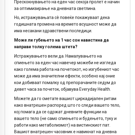
Прескокнувањето на еден час секоја пролет е начин
за оптимизирање на дневната светлина.
Но, истражувањата сè повеќе покажуваат дека
годишната промена на времето всушност може да
има несакани здравствени последици.
Може ли губењето на 1 час сон навистина да
направи толку голема штета?
Истражувањето вели да. Намалувањето на
спиењето за еден час навечер можеби не изгледа
како голема работа на почетокот, но изгубениот час
може да има значителни ефекти, особено кај оние
кои добиваат помалку од препорачаните седум до
девет часа за почеток, објавува Everyday Health.
Можете да го сметате вашиот циркадијален ритам
како внатрешен распоред што го следи вашето тело,
кој помага да се одржат дневните функции на
вашето тело (не само спиењето и будењето, туку и
работи како метаболизмот) на вистинскиот пат.
Вашиот внатрешен часовник е навикнат на дневна