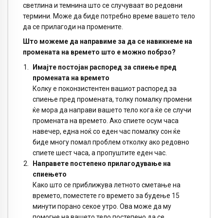
светлина и темнина што се случуваат во редовни
термини. Може да биде потребно време вашето тело
да се прилагоди на промените.
Што можеме да направиме за да се навикнеме на
промената на времето што е можно побрзо?
Имајте постојан распоред за спиење пред
промената на времето
Колку е поконзистентен вашиот распоред за
спиење пред промената, толку помалку промени
ќе мора да направи вашето тело кога ќе се случи
промената на времето. Ако спиете осум часа
навечер, една ноќ со еден час помалку сон ќе
биде многу помал проблем отколку ако редовно
спиете шест часа, а пропуштите еден час.
Направете постепено прилагодување на
спиењето
Како што се приближува летното сметање на
времето, поместете го времето за будење 15
минути порано секое утро. Ова може да му
помогне на вашето тело постепено да се