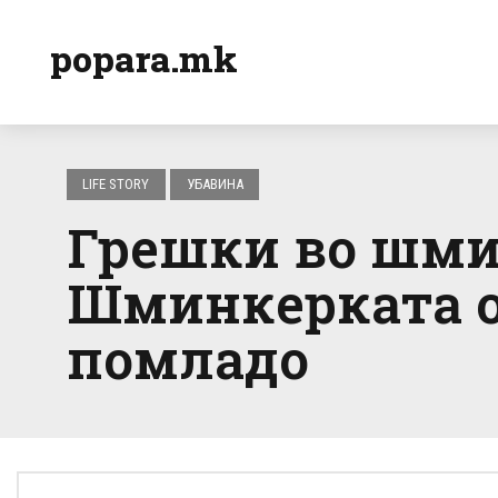
popara.mk
LIFE STORY
УБАВИНА
Грешки во шми
Шминкерката о
помладо