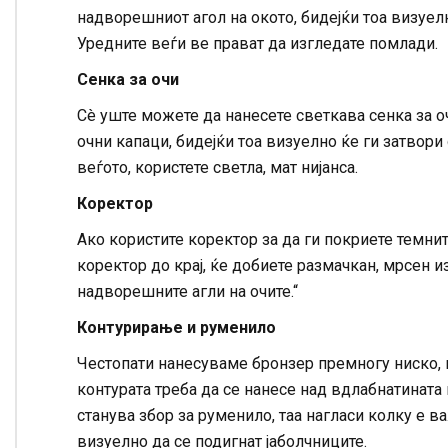
надворешниот агол на окото, бидејќи тоа визуел
Уредните веѓи ве прават да изгледате помлади.
Сенка за очи
Сè уште можете да нанесете светкава сенка за оч
очни капаци, бидејќи тоа визуелно ќе ги затвори 
веѓото, користете светла, мат нијанса.
Коректор
Ако користите коректор за да ги покриете темнит
коректор до крај, ќе добиете размачкан, мрсен и
надворешните агли на очите.“
Контурирање и руменило
Честопати нанесуваме бронзер премногу ниско, 
контурата треба да се нанесе над вдлабнатината н
станува збор за руменило, таа нагласи колку е ва
визуелно да се подигнат јаболчниците.