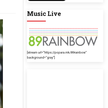
Music Live
[stream url=”https://popara.mk/89rainbow”
background=”gray”]