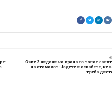
NE
рт:
Овие 2 видови на храна го топат сало
а
на стомакот: Јадете и ослабете, не 
треба диет