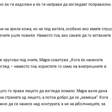
но ќе ги издолжи и ќе ги направи да изгледаат поправилно.
и на зрела кожа, но не под веѓата, особено ако имате спуш
очите уште повеќе. Наместо тоа, ако сакате да го истакнете
е кругови под очите, Мајра советува: „Кога ќе нанесете
зглед – наместо тоа, користете го само на внатрешните и
што го прави лицето да изгледа помало. Мајра вели дека
а страната од лицето, а потоа добро да се „измеша“. Кога
жно да се нанесе над контурата, а не на јаболчниците, за