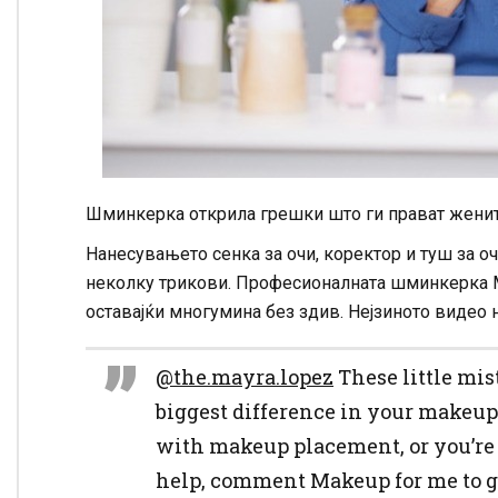
Шминкерка открила грешки што ги прават жените
Нанесувањето сенка за очи, коректор и туш за о
неколку трикови. Професионалната шминкерка Ма
оставајќи многумина без здив. Нејзиното видео 
@the.mayra.lopez
These little mis
biggest difference in your makeup
with makeup placement, or you’r
help, comment Makeup for me to gi