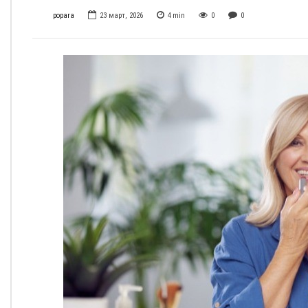
popara
23 март, 2026
4
min
0
0