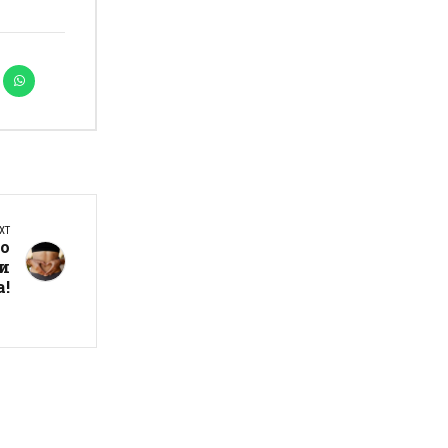
XT
то
ви
а!