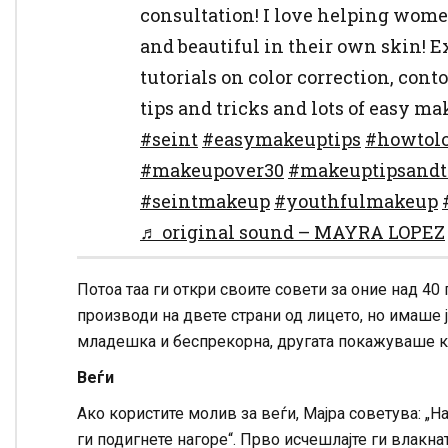
consultation! I love helping women
and beautiful in their own skin! E
tutorials on color correction, con
tips and tricks and lots of easy m
#seint
#easymakeuptips
#howtol
#makeupover30
#makeuptipsandt
#seintmakeup
#youthfulmakeup
♬ original sound – MAYRA LOPEZ
Потоа таа ги откри своите совети за оние над 40
производи на двете страни од лицето, но имаше 
младешка и беспрекорна, другата покажуваше к
Веѓи
Ако користите молив за веѓи, Мајра советува: „Н
ги подигнете нагоре“. Прво исчешлајте ги влакна