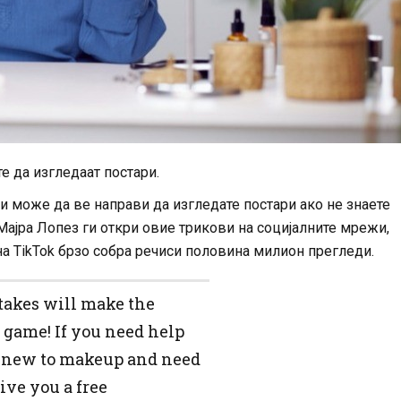
 да изгледаат постари.
чи може да ве направи да изгледате постари ако не знаете
јра Лопез ги откри овие трикови на социјалните мрежи,
на TikTok брзо собра речиси половина милион прегледи.
takes will make the
 game! If you need help
e new to makeup and need
ve you a free