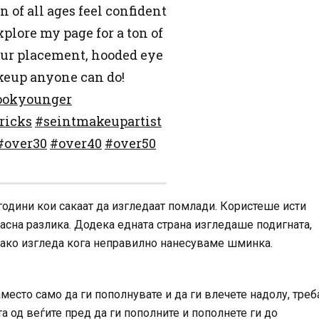
 of all ages feel confident
xplore my page for a ton of
tour placement, hooded eye
akeup anyone can do!
ookyounger
ricks
#seintmakeupartist
#over30
#over40
#over50
 години кои сакаат да изгледаат помлади. Користеше исти
јасна разлика. Додека едната страна изгледаше подигната,
ако изгледа кога неправилно нанесуваме шминка.
аместо само да ги пополнувате и да ги влечете надолу, треб
та од веѓите пред да ги пополните и пополнете ги до