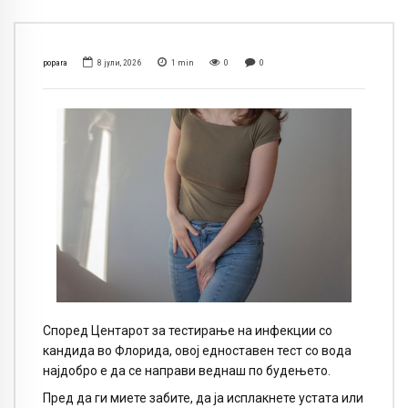
popara
8 јули, 2026
1
min
0
0
Според Центарот за тестирање на инфекции со
кандида во Флорида, овој едноставен тест со вода
најдобро е да се направи веднаш по будењето.
Пред да ги миете забите, да ја исплакнете устата или