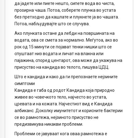
да јадете или пиете нешто, сипете вода во чиста,
проѕирна чаша. Потоа, соберете плунка во устата
без претходно да кашлате и плукнете ја во чашата.
Потоа, набљудувајте што се случува.
Ако плунката остане да лебди на површината на
водата, ова се смета за нормално. Меѓутоа, ако во
рок од 15 минути се појават тенки нишки што се
спуштаат низ водата и личат на влакна или
пајажина, според центарот, ова може да укажува на
присуство на кандида во телото, пишува ЦДЦ.
Што е кандида и како да ги препознаете нејзините
симптоми
Кандида е габа од родот Кандида која природно
живее во човечкото тело, најчесто во устата,
цревата и на кожата. Најчестиот вид е Кандида
албиканс. Доколку имунитетот и корисните бактерии
се во рамнотежа, нејзиното присуство не
предизвикува никакви проблеми.
Проблеми се јавуваат кога оваа рамнотежа е