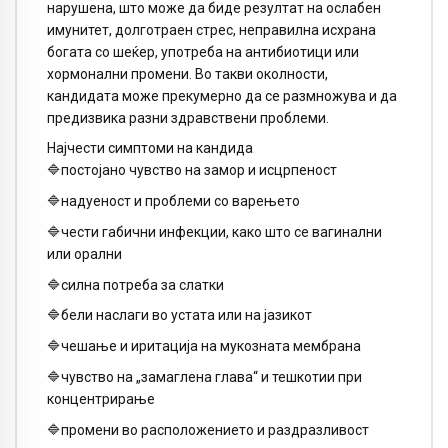
нарушена, што може да биде резултат на ослабен
имунитет, долготраен стрес, неправилна исхрана
богата со шеќер, употреба на антибиотици или
хормонални промени. Во такви околности,
кандидата може прекумерно да се размножува и да
предизвика разни здравствени проблеми.
Најчести симптоми на кандида
🔷постојано чувство на замор и исцрпеност
🔷надуеност и проблеми со варењето
🔷чести габични инфекции, како што се вагинални
или орални
🔷силна потреба за слатки
🔷бели наслаги во устата или на јазикот
🔷чешање и иритација на мукозната мембрана
🔷чувство на „замаглена глава“ и тешкотии при
концентрирање
🔷промени во расположението и раздразливост