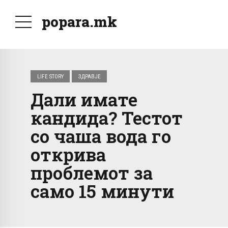
popara.mk
LIFE STORY
ЗДРАВЈЕ
Дали имате
кандида? Тестот
со чаша вода го
открива
проблемот за
само 15 минути