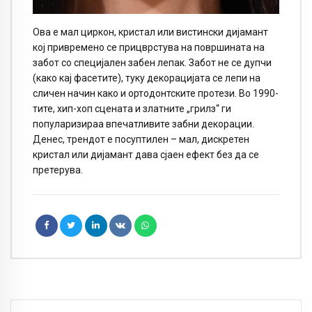
Ова е мал циркон, кристал или вистински дијамант
кој привремено се прицврстува на површината на
забот со специјален забен лепак. Забот не се дупчи
(како кај фасетите), туку декорацијата се лепи на
сличен начин како и ортодонтските протези. Во 1990-
тите, хип-хоп сцената и златните „грилз“ ги
популаризираа впечатливите забни декорации.
Денес, трендот е посуптилен – мал, дискретен
кристал или дијамант дава сјаен ефект без да се
претерува.