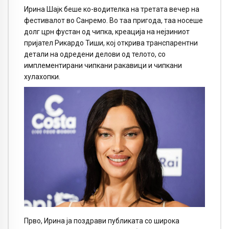
Ирина Шајк беше ко-водителка на третата вечер на
фестивалот во Санремо. Во таа пригода, таа носеше
долг црн фустан од чипка, креација на нејзиниот
пријател Рикардо Тиши, кој открива транспарентни
детали на одредени делови од телото, со
имплементирани чипкани ракавици и чипкани
хулахопки.
Прво, Ирина ја поздрави публиката со широка