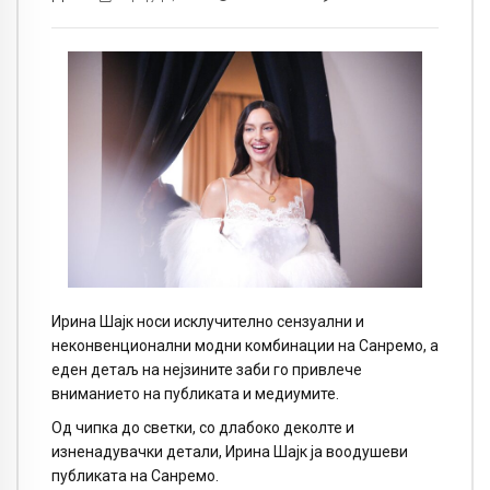
Ирина Шајк носи исклучително сензуални и
неконвенционални модни комбинации на Санремо, а
еден детаљ на нејзините заби го привлече
вниманието на публиката и медиумите.
Од чипка до светки, со длабоко деколте и
изненадувачки детали, Ирина Шајк ја воодушеви
публиката на Санремо.