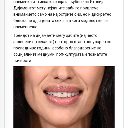
насмевка и ја искажа својата љубов кон Италија.
Дијамантот меѓу нејзините заби го привлече
вниманието само на најострите очи, но и дискретно
блескаше од сцената секогаш кога моделот ќе се
насмевнеше.
Трендот на дијаманти меѓу забите (најчесто
залепени на секачот) повторно стана популарен во
последниве години, особено благодарение на
социјалните медиуми, поп-културата и познатите
личности.