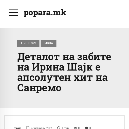
popara.mk
LIFE STORY
МОДА
Деталот на забите
на Ирина Шајк е
апсолутен хит на
Санремо
popara
27 февруари, 2026
1
min
0
0