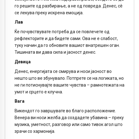
го решите од разбирање, а не од повреда. Денес, сè
се лекува преку искрена емоција.
Лав
Ќе почувствувате потреба да се повлечете од
рефлекторите и да бидете сами. Ова не е слабост,
туку начин да го обновите вашиот внатрешен оган.
Тишината ви дава сила и јасност денес.
Девица
Денес, енергијата се смирува и носи јасност во
нешто што ве збунувало. Потпрете се на логиката, но
не ги потиснувајте вашите чувства – рамнотежата на
умот и срцето е клучна.
Вага
Викендот го завршувате во благо расположение.
Венера ви носи желба да создадете убавина – преку
музика, уметност, разговор или само тивок агол што
зрачи со хармонија.