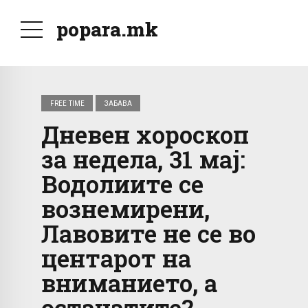
popara.mk
FREE TIME
ЗАБАВА
Дневен хороскоп
за недела, 31 мај:
Водолиите се
вознемирени,
Лавовите не се во
центарот на
вниманието, а
останатите?