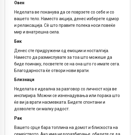
Овен
Неделата ве поканува да се поврзете со себе и со
вашето тело. Наместо акција, денес изберете одмор
и релаксација. Сè што правите полека носи повеќе
мир и внатрешна сила.
Бик
Денес сте придружени од емоции и носталгија.
Наместо да размислувате за тоа што можеше да
биде поинаку, посветете се на она што го имате сега.
Благодарноста ќе отвори нови врати.
Близнаци
Неделата е идеална за разговор со личност која ве
инспирира. Можни се изненадувања или порака што
ќе ви ја врати насмевката. Бидете спонтани и
дозволете си малку радост.
Рак
Вашето срце бара топлина на домот и блискоста на
семејството. Ако има недоразбирање, обидете се да