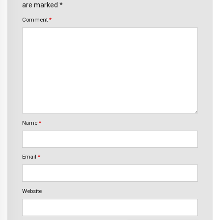
are marked *
Comment
*
Name
*
Email
*
Website