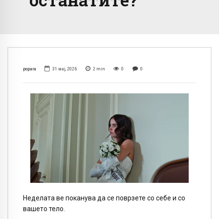
popara
31 мај, 2026
2
min
0
0
Неделата ве поканува да се поврзете со себе и со
вашето тело.