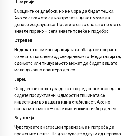
Шкорпија
Емоциите се длабоки, но не мора да бидат тешки.
Ако се откажете од контролата, денот може да
донесе исцелување. Простете си за она што не сте го
знаеле порано – сега знаете повеќе и подобро.
Стрелец
Неделата носи инспирација и желба да се поврзете
со нешто поголемо од секојдневието. Медитацијата,
одењето или пишувањето можат да бидат вашата
мала духовна авантура денес.
Јарец
Овој ден ве потсетува дека е во ред понекогаш да не
бидете продуктивни. Одморот и тишината се
инвестиции во вашата идна стабилност. Ако не
направите ништо – тоа е вистинскиот избор денес.
Водолија
Чувствувате внатрешен превирања и потреба да
промените нешто. Не донесувајте одлуки од нервоза.