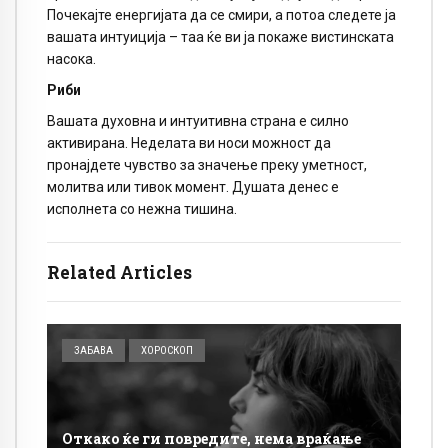
Почекајте енергијата да се смири, а потоа следете ја
вашата интуиција – таа ќе ви ја покаже вистинската
насока.
Риби
Вашата духовна и интуитивна страна е силно
активирана. Неделата ви носи можност да
пронајдете чувство за значење преку уметност,
молитва или тивок момент. Душата денес е
исполнета со нежна тишина.
Related Articles
ЗАБАВА
ХОРОСКОП
Откако ќе ги повредите, нема враќање