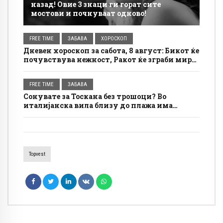
назад! Овие 3 знаци ги горат сите
мостови и почнуваат одново!
FREE TIME
ЗАБАВА
ХОРОСКОП
Дневен хороскоп за сабота, 8 август: Бикот ќе
почувствува нежност, Ракот ќе зграби мир
за себе
FREE TIME
ЗАБАВА
Сонувате за Тоскана без трошоци? Во
италијанска вила близу до плажа има
бесплатно сместување, а условите се
едноставни
Topvest