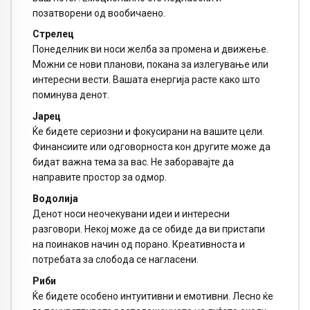
позатворени од вообичаено.
Стрелец
Понеделник ви носи желба за промена и движење.
Можни се нови планови, покана за излегување или
интересни вести. Вашата енергија расте како што
поминува денот.
Јарец
Ќе бидете сериозни и фокусирани на вашите цели.
Финансиите или одговорноста кон другите може да
бидат важна тема за вас. Не заборавајте да
направите простор за одмор.
Водолија
Денот носи неочекувани идеи и интересни
разговори. Некој може да се обиде да ви пристапи
на поинаков начин од порано. Креативноста и
потребата за слобода се нагласени.
Риби
Ќе бидете особено интуитивни и емотивни. Лесно ќе