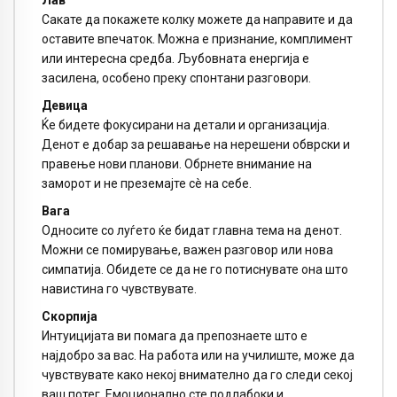
Лав
Сакате да покажете колку можете да направите и да
оставите впечаток. Можна е признание, комплимент
или интересна средба. Љубовната енергија е
засилена, особено преку спонтани разговори.
Девица
Ќе бидете фокусирани на детали и организација.
Денот е добар за решавање на нерешени обврски и
правење нови планови. Обрнете внимание на
заморот и не преземајте сè на себе.
Вага
Односите со луѓето ќе бидат главна тема на денот.
Можни се помирување, важен разговор или нова
симпатија. Обидете се да не го потиснувате она што
навистина го чувствувате.
Скорпија
Интуицијата ви помага да препознаете што е
најдобро за вас. На работа или на училиште, може да
чувствувате како некој внимателно да го следи секој
ваш потег. Емоционално сте подлабоки и