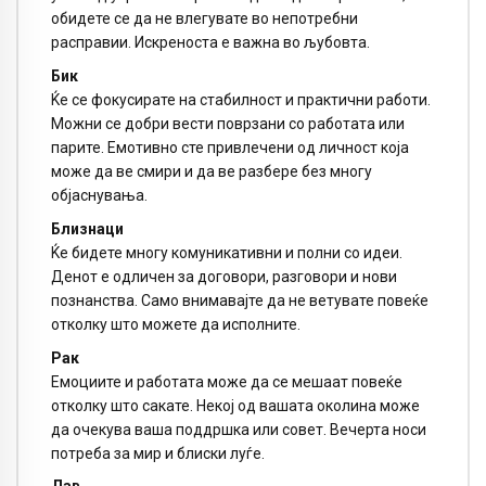
обидете се да не влегувате во непотребни
расправии. Искреноста е важна во љубовта.
Бик
Ќе се фокусирате на стабилност и практични работи.
Можни се добри вести поврзани со работата или
парите. Емотивно сте привлечени од личност која
може да ве смири и да ве разбере без многу
објаснувања.
Близнаци
Ќе бидете многу комуникативни и полни со идеи.
Денот е одличен за договори, разговори и нови
познанства. Само внимавајте да не ветувате повеќе
отколку што можете да исполните.
Рак
Емоциите и работата може да се мешаат повеќе
отколку што сакате. Некој од вашата околина може
да очекува ваша поддршка или совет. Вечерта носи
потреба за мир и блиски луѓе.