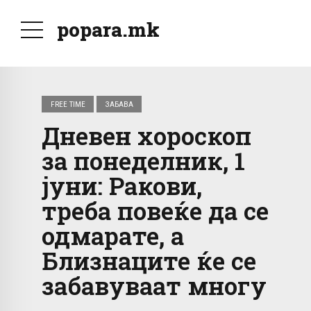
popara.mk
FREE TIME
ЗАБАВА
Дневен хороскоп
за понеделник, 1
јуни: Ракови,
треба повеќе да се
одмарате, а
Близнаците ќе се
забавуваат многу