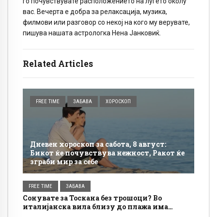
го почувствувате расположението на луѓето околу
вас. Вечерта е добра за релаксација, музика,
филмови или разговор со некој на кого му верувате,
пишува нашата астрологка Нена Јанковиќ.
Related Articles
FREE TIME
ЗАБАВА
ХОРОСКОП
Дневен хороскоп за сабота, 8 август:
Бикот ќе почувствува нежност, Ракот ќе
зграби мир за себе
FREE TIME
ЗАБАВА
Сонувате за Тоскана без трошоци? Во
италијанска вила близу до плажа има
бесплатно сместување, а условите се