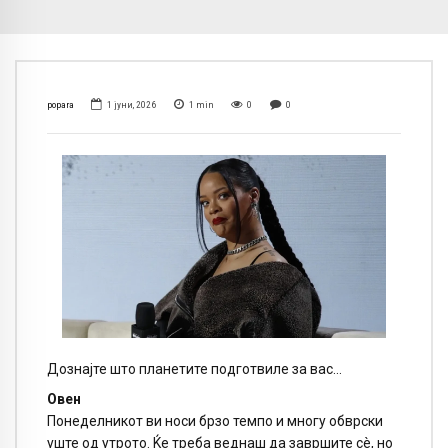
popara
1 јуни, 2026
1
min
0
0
Дознајте што планетите подготвиле за вас…
Овен
Понеделникот ви носи брзо темпо и многу обврски
уште од утрото. Ќе треба веднаш да завршите сè, но