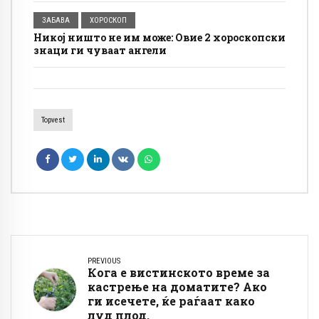
едноставни
ЗАБАВА
ХОРОСКОП
Никој ништо не им може: Овие 2 хороскопски
знаци ги чуваат ангели
Topvest
PREVIOUS
Кога е вистинското време за
кастрење на доматите? Ако
ги исечете, ќе раѓаат како
луд плод.