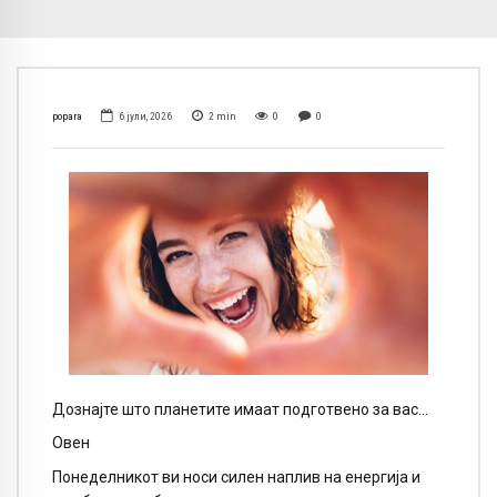
popara
6 јули, 2026
2
min
0
0
Дознајте што планетите имаат подготвено за вас…
Овен
Понеделникот ви носи силен наплив на енергија и