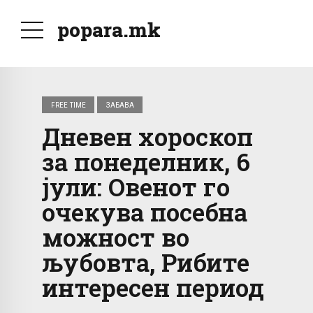
popara.mk
FREE TIME
ЗАБАВА
Дневен хороскоп
за понеделник, 6
јули: Овенот го
очекува посебна
можност во
љубовта, Рибите
интересен период