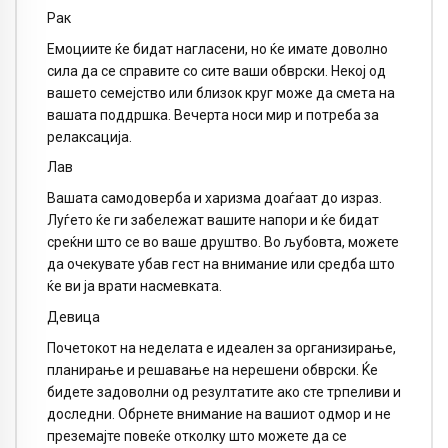
Рак
Емоциите ќе бидат нагласени, но ќе имате доволно
сила да се справите со сите ваши обврски. Некој од
вашето семејство или близок круг може да смета на
вашата поддршка. Вечерта носи мир и потреба за
релаксација.
Лав
Вашата самодоверба и харизма доаѓаат до израз.
Луѓето ќе ги забележат вашите напори и ќе бидат
среќни што се во ваше друштво. Во љубовта, можете
да очекувате убав гест на внимание или средба што
ќе ви ја врати насмевката.
Девица
Почетокот на неделата е идеален за организирање,
планирање и решавање на нерешени обврски. Ќе
бидете задоволни од резултатите ако сте трпеливи и
доследни. Обрнете внимание на вашиот одмор и не
преземајте повеќе отколку што можете да се