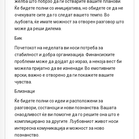
желба што побрзо да ги остварите вашите планови.
Ќе бидете полни со иницијатива, но обидете се да не
очекувате сите да го следат вашето темпо. Во
љубовта, ќе имате можност за отворен разговор што
може да реши дилема.
Бик
Почетокот на неделата ви носи потреба за
стабилност и добра организација. Финансиските
проблеми може да дојдат до израз, а некоја вест би
можела пријатно да ве изненади. Во емотивните
врски, важно е отворено да ги покажете вашите
чувства.
Близнаци
Ќе бидете полни со идеи и расположени за
разговори, состаноци и нови познанства. Вашата
снаодливост ќе ви помогне да го решите она што е
комплицирано за другите. Љубовниот живот носи
интересна комуникација и можност за ново
познанство.