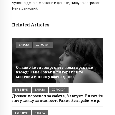
чувство дека сте сакани и ценети, пишува астролог
Нена Јанковиќ.
Related Articles
ЗАБАВА
ХОРОСКОП
Откако ќе ги повредите, нема враќање
назад! Овие 3 знаци ги горат сите
мостови и почнуваат одново!
FREE TIME
ЗАБАВА
ХОРОСКОП
Дневен хороскоп за сабота, 8 август: Бикот ќе
почувствува нежност, Ракот ќе зграби мир
за себе
FREE TIME
ЗАБАВА