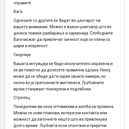
справите.
Вага
Односите со другите ќе бидат во центарот на
вашето внимание. Можен е важен разговор што ќе
донесе повеќе разбирање и хармонија. Слободните
Ваги можат да привлечат личност која ги плени со
шарм и искреност.
Скорпија
Вашата интуиција ќе биде исклучително изразена и
ќе ви помогне да донесете правилна одлука. Некој
може да се обиде да ги скрие своите намери, но
лесно ќе ја препознаете вистината. Љубовните
врски стануваат поискрени и подлабоки.
Стрелец
Понеделник ви носи оптимизам и желба за промена.
Можни се нови планови, интересни контакти или
можност да започнете нешто што ве привлекува
долго време. Љубовта носи спонтани и пријатни