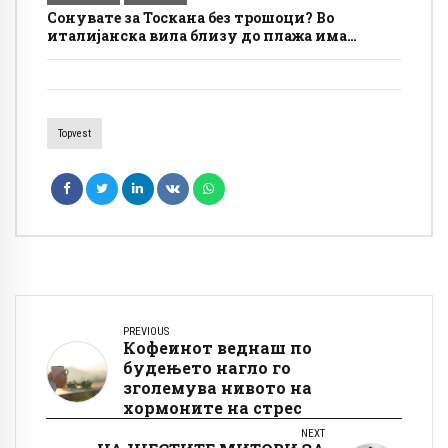
Сонувате за Тоскана без трошоци? Во
италијанска вила близу до плажа има
бесплатно сместување, а условите се
едноставни
Topvest
PREVIOUS
Кофеинот веднаш по
будењето нагло го
зголемува нивото на
хормоните на стрес
NEXT