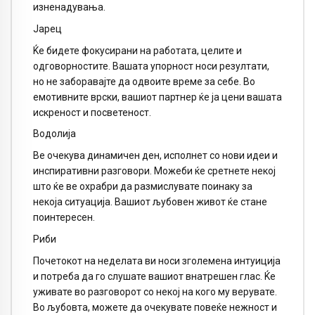
изненадувања.
Јарец
Ќе бидете фокусирани на работата, целите и
одговорностите. Вашата упорност носи резултати,
но не заборавајте да одвоите време за себе. Во
емотивните врски, вашиот партнер ќе ја цени вашата
искреност и посветеност.
Водолија
Ве очекува динамичен ден, исполнет со нови идеи и
инспиративни разговори. Можеби ќе сретнете некој
што ќе ве охрабри да размислувате поинаку за
некоја ситуација. Вашиот љубовен живот ќе стане
поинтересен.
Риби
Почетокот на неделата ви носи зголемена интуиција
и потреба да го слушате вашиот внатрешен глас. Ќе
уживате во разговорот со некој на кого му верувате.
Во љубовта, можете да очекувате повеќе нежност и