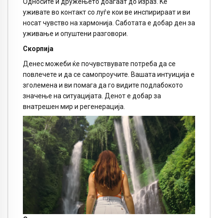
Односите и дружењето доаѓаат до израз. Ќе
уживате во контакт со луѓе кои ве инспирираат и ви
носат чувство на хармонија. Саботата е добар ден за
уживање и опуштени разговори.
Скорпија
Денес можеби ќе почувствувате потреба да се
повлечете и да се самопроучите. Вашата интуиција е
зголемена и ви помага да го видите подлабокото
значење на ситуацијата. Денот е добар за
внатрешен мир и регенерација.