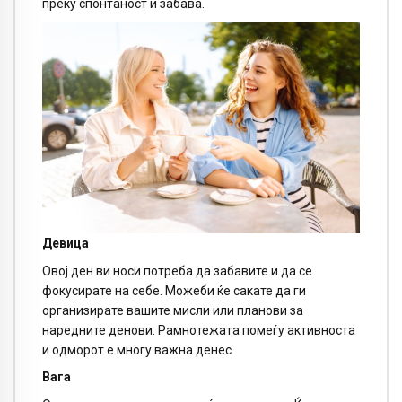
преку спонтаност и забава.
Девица
Овој ден ви носи потреба да забавите и да се
фокусирате на себе. Можеби ќе сакате да ги
организирате вашите мисли или планови за
наредните денови. Рамнотежата помеѓу активноста
и одморот е многу важна денес.
Вага