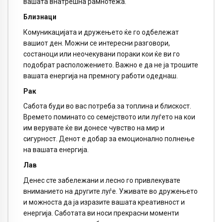
вашата внатрешна рамнотежа.
Близнаци
Комуникацијата и дружењето ќе го одбележат
вашиот ден. Можни се интересни разговори,
состаноци или неочекувани пораки кои ќе ви го
подобрат расположението. Важно е да не ја трошите
вашата енергија на премногу работи одеднаш.
Рак
Сабота буди во вас потреба за топлина и блискост.
Времето поминато со семејството или луѓето на кои
им верувате ќе ви донесе чувство на мир и
сигурност. Денот е добар за емоционално полнење
на вашата енергија.
Лав
Денес сте забележани и лесно го привлекувате
вниманието на другите луѓе. Уживате во дружењето
и можноста да ја изразите вашата креативност и
енергија. Саботата ви носи прекрасни моменти