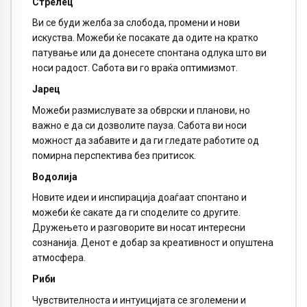
Стрелец
Ви се буди желба за слобода, промени и нови
искуства. Можеби ќе посакате да одите на кратко
патување или да донесете спонтана одлука што ви
носи радост. Сабота ви го враќа оптимизмот.
Јарец
Можеби размислувате за обврски и планови, но
важно е да си дозволите пауза. Сабота ви носи
можност да забавите и да ги гледате работите од
помирна перспектива без притисок.
Водолија
Новите идеи и инспирација доаѓаат спонтано и
можеби ќе сакате да ги споделите со другите.
Дружењето и разговорите ви носат интересни
сознанија. Денот е добар за креативност и опуштена
атмосфера.
Риби
Чувствителноста и интуицијата се зголемени и