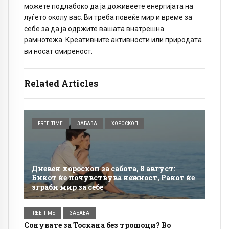
можете подлабоко да ја доживеете енергијата на
луѓето околу вас. Ви треба повеќе мир и време за
себе за да ја одржите вашата внатрешна
рамнотежа. Креативните активности или природата
ви носат смиреност.
Related Articles
FREE TIME
ЗАБАВА
ХОРОСКОП
Дневен хороскоп за сабота, 8 август:
Бикот ќе почувствува нежност, Ракот ќе
зграби мир за себе
FREE TIME
ЗАБАВА
Сонувате за Тоскана без трошоци? Во