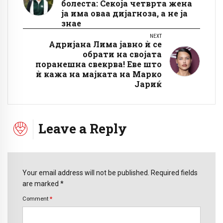
болеста: Секоја четврта жена
ја има оваа дијагноза, а не ја
знае
NEXT
Адријана Лима јавно ѝ се
обрати на својата
поранешна свекрва! Еве што
ѝ кажа на мајката на Марко
Јариќ
Leave a Reply
Your email address will not be published. Required fields
are marked *
Comment
*