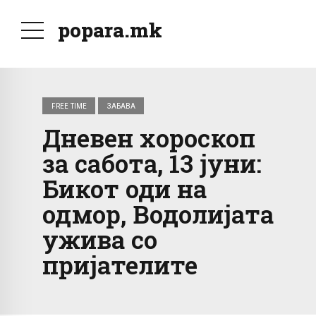
popara.mk
FREE TIME
ЗАБАВА
Дневен хороскоп
за сабота, 13 јуни:
Бикот оди на
одмор, Водолијата
ужива со
пријателите