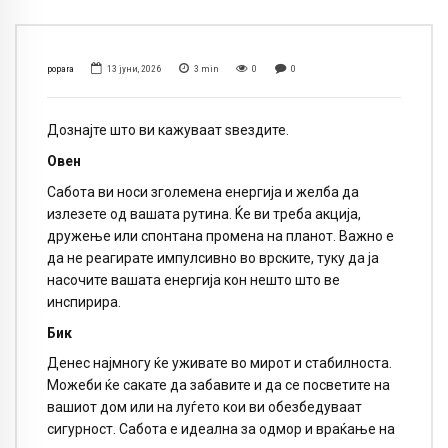
popara
13 јуни, 2026
3
min
0
0
Дознајте што ви кажуваат ѕвездите.
Овен
Сабота ви носи зголемена енергија и желба да
излезете од вашата рутина. Ќе ви треба акција,
дружење или спонтана промена на планот. Важно е
да не реагирате импулсивно во врските, туку да ја
насочите вашата енергија кон нешто што ве
инспирира.
Бик
Денес најмногу ќе уживате во мирот и стабилноста.
Можеби ќе сакате да забавите и да се посветите на
вашиот дом или на луѓето кои ви обезбедуваат
сигурност. Сабота е идеална за одмор и враќање на