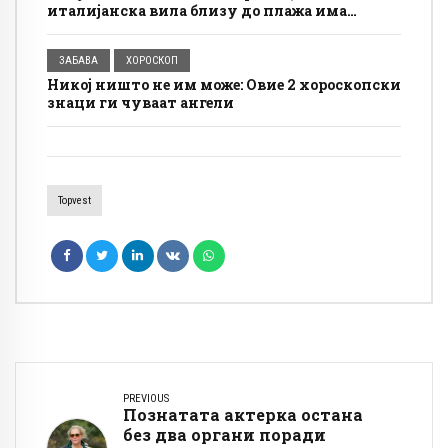
италијанска вила близу до плажа има
бесплатно сместување, а условите се
едноставни
ЗАБАВА
ХОРОСКОП
Никој ништо не им може: Овие 2 хороскопски
знаци ги чуваат ангели
Topvest
PREVIOUS
Познатата актерка остана
без два органи поради