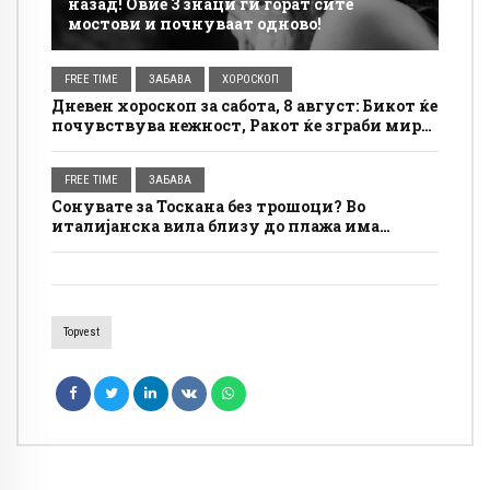
назад! Овие 3 знаци ги горат сите
мостови и почнуваат одново!
FREE TIME
ЗАБАВА
ХОРОСКОП
Дневен хороскоп за сабота, 8 август: Бикот ќе
почувствува нежност, Ракот ќе зграби мир
за себе
FREE TIME
ЗАБАВА
Сонувате за Тоскана без трошоци? Во
италијанска вила близу до плажа има
бесплатно сместување, а условите се
едноставни
Topvest