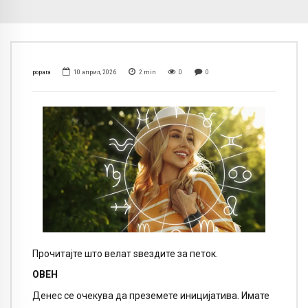
popara
10 април, 2026
2
min
0
0
Прочитајте што велат ѕвездите за петок.
ОВЕН
Денес се очекува да преземете иницијатива. Имате