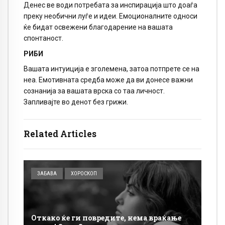
Денес ве води потребата за инспирација што доаѓа
преку необични луѓе и идеи. Емоционалните односи
ќе бидат освежени благодарение на вашата
спонтаност.
РИБИ
Вашата интуиција е зголемена, затоа потпрете се на
неа. Емотивната средба може да ви донесе важни
сознанија за вашата врска со таа личност.
Запливајте во денот без грижи.
Related Articles
ЗАБАВА
ХОРОСКОП
Откако ќе ги повредите, нема враќање