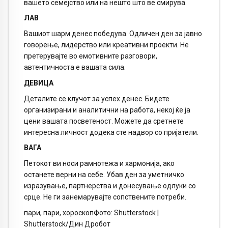
вашето семејство или на нешто што ве смирува.
ЛАВ
Вашиот шарм денес победува. Одличен ден за јавно
говорење, лидерство или креативни проекти. Не
претерувајте во емотивните разговори,
автентичноста е вашата сила.
ДЕВИЦА
Деталите се клучот за успех денес. Бидете
организирани и аналитични на работа, некој ќе ја
цени вашата посветеност. Можете да сретнете
интересна личност додека сте надвор со пријатели.
ВАГА
Петокот ви носи рамнотежа и хармонија, ако
останете верни на себе. Убав ден за уметничко
изразување, партнерства и донесување одлуки со
срце. Не ги занемарувајте сопствените потреби.
пари, пари, хороскопФото: Shutterstock |
Shutterstock/Дин Дробот