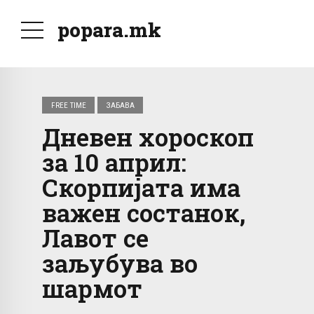
popara.mk
FREE TIME
ЗАБАВА
Дневен хороскоп
за 10 април:
Скорпијата има
важен состанок,
Лавот се
заљубува во
шармот