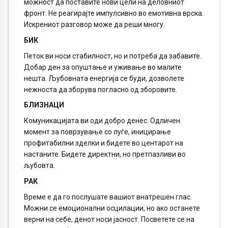
можност да поставите нови цели на деловниот
фронт. Не реагирајте импулсивно во емотивна врска.
Искрениот разговор може да реши многу.
БИК
Петок ви носи стабилност, но и потреба да забавите.
Добар ден за опуштање и уживање во малите
нешта. Љубовната енергија се буди, дозволете
нежноста да зборува погласно од зборовите.
БЛИЗНАЦИ
Комуникацијата ви оди добро денес. Одличен
момент за поврзување со луѓе, иницирање
профитабилни зделки и бидете во центарот на
настаните. Бидете директни, но претпазливи во
љубовта.
РАК
Време е да го послушате вашиот внатрешен глас.
Можни се емоционални осцилации, но ако останете
верни на себе, денот носи јасност. Посветете се на