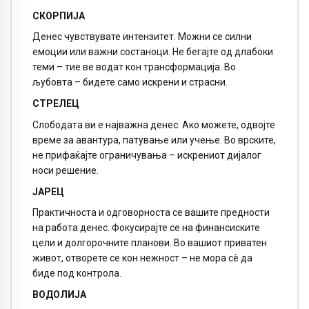
СКОРПИЈА
Денес чувствувате интензитет. Можни се силни
емоции или важни состаноци. Не бегајте од длабоки
теми – тие ве водат кон трансформација. Во
љубовта – бидете само искрени и страсни.
СТРЕЛЕЦ
Слободата ви е најважна денес. Ако можете, одвојте
време за авантура, патување или учење. Во врските,
не прифаќајте ограничувања – искрениот дијалог
носи решение.
ЈАРЕЦ
Практичноста и одговорноста се вашите предности
на работа денес. Фокусирајте се на финансиските
цели и долгорочните планови. Во вашиот приватен
живот, отворете се кон нежност – не мора сè да
биде под контрола.
ВОДОЛИЈА