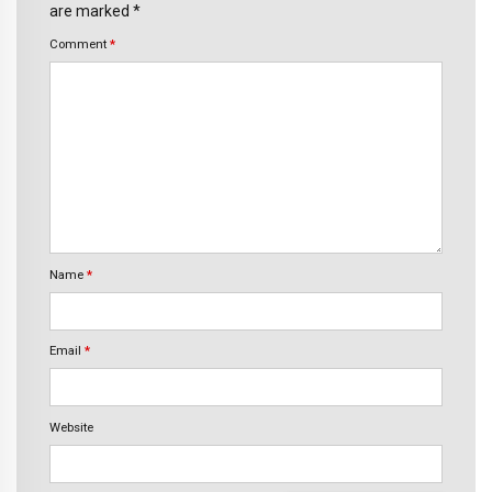
are marked *
Comment
*
Name
*
Email
*
Website