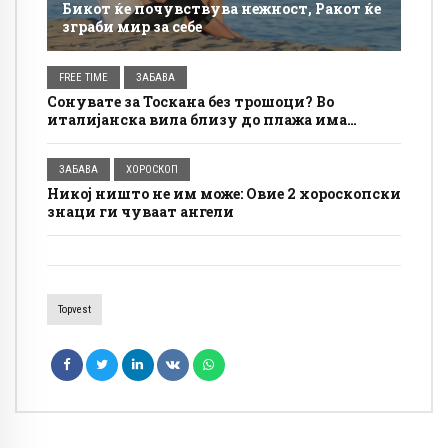
Бикот ќе почувствува нежност, Ракот ќе
зграби мир за себе
FREE TIME
ЗАБАВА
Сонувате за Тоскана без трошоци? Во
италијанска вила близу до плажа има
бесплатно сместување, а условите се
едноставни
ЗАБАВА
ХОРОСКОП
Никој ништо не им може: Овие 2 хороскопски
знаци ги чуваат ангели
Topvest