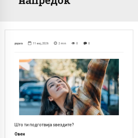
popara
11 мај, 2026
2
min
0
0
Што ти подготвија ѕвездите?
Овен