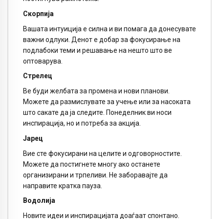
Скорпија
Вашата интуиција е силна и ви помага да донесувате
важни одлуки. Денот е добар за фокусирање на
подлабоки теми и решавање на нешто што ве
оптоварува.
Стрелец
Ве буди желбата за промена и нови планови.
Можете да размислувате за учење или за насоката
што сакате да ја следите. Понеделник ви носи
инспирација, но и потреба за акција.
Јарец
Вие сте фокусирани на целите и одговорностите.
Можете да постигнете многу ако останете
организирани и трпеливи. Не заборавајте да
направите кратка пауза.
Водолија
Новите идеи и инспирацијата доаѓаат спонтано.