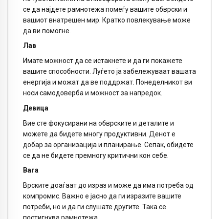
се да најдете рамнотежа помеѓу вашите обврски и
вашиот внатрешен мир. Кратко повлекување може
да ви помогне.
Лав
Имате можност да се истакнете и да ги покажете
вашите способности. Луѓето ја забележуваат вашата
енергија и можат да ве поддржат. Понеделникот ви
носи самодоверба и можност за напредок.
Девица
Вие сте фокусирани на обврските и деталите и
можете да бидете многу продуктивни. Денот е
добар за организација и планирање. Сепак, обидете
се да не бидете премногу критични кон себе.
Вага
Врските доаѓаат до израз и може да има потреба од
компромис. Важно е јасно да ги изразите вашите
потреби, но и да ги слушате другите. Така се
постигнува рамнотежа.