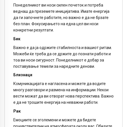
Понеделникот ви носи силен почеток и потреба
веднаш да преземете иницијатива. Имате енергија
да ги започнете работите, но важно е да не брзате
без план. Фокусирањето на една цел ви носи
конкретни резултати.
Бик
Важно е да ја одржите стабилноста и вашиот ритам.
Можеби ќе треба да се држите до познати работи и
тоа ви носи сигурност. Понеделникот е добар за
поставување темели за наредните денови.
Близнаци
Комуникацијата е нагласена и можете да водите
многу разговори и размена на информации. Некои
вести можат да ви отворат нова перспектива. Важно
е да не трошите енергија на неважни работи.
Рак
Емоциите се зголемени и можете да бидете
почувствителни на атмосферата околу вас. Обидете