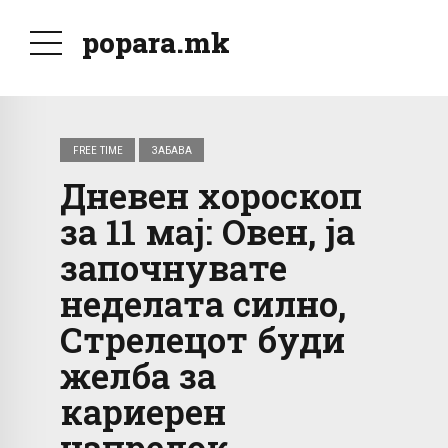
popara.mk
FREE TIME
ЗАБАВА
Дневен хороскоп
за 11 мај: Овен, ја
започнувате
неделата силно,
Стрелецот буди
желба за
кариерен
напредок