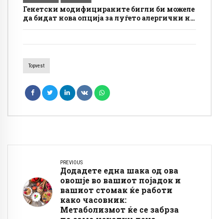
Генетски модифицираните бигли би можеле
да бидат нова опција за луѓето алергични на
кучиња
Topvest
PREVIOUS
Додадете една шака од ова
овошје во вашиот појадок и
вашиот стомак ќе работи
како часовник:
Метаболизмот ќе се забрза