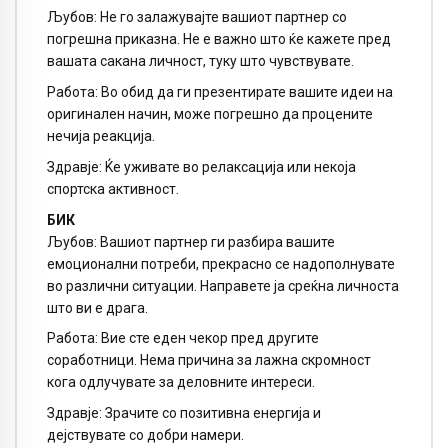
Љубов: Не го залажувајте вашиот партнер со
погрешна приказна. Не е важно што ќе кажете пред
вашата сакана личност, туку што чувствувате.
Работа: Во обид да ги презентирате вашите идеи на
оригинален начин, може погрешно да процените
нечија реакција.
Здравје: Ќе уживате во релаксација или некоја
спортска активност.
БИК
Љубов: Вашиот партнер ги разбира вашите
емоционални потреби, прекрасно се надополнувате
во различни ситуации. Направете ја среќна личноста
што ви е драга.
Работа: Вие сте еден чекор пред другите
соработници. Нема причина за лажна скромност
кога одлучувате за деловните интереси.
Здравје: Зрачите со позитивна енергија и
дејствувате со добри намери.