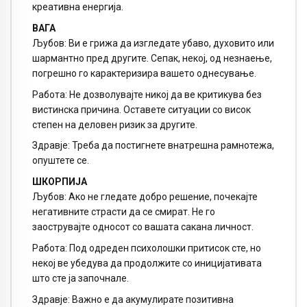
креативна енергија.
ВАГА
Љубов: Ви е грижа да изгледате убаво, духовито или
шармантно пред другите. Сепак, некој, од незнаење,
погрешно го карактеризира вашето однесување.
Работа: Не дозволувајте никој да ве критикува без
вистинска причина. Оставете ситуации со висок
степен на деловен ризик за другите.
Здравје: Треба да постигнете внатрешна рамнотежа,
опуштете се.
ШКОРПИЈА
Љубов: Ако не гледате добро решение, почекајте
негативните страсти да се смират. Не го
заострувајте односот со вашата сакана личност.
Работа: Под одреден психолошки притисок сте, но
некој ве убедува да продолжите со иницијативата
што сте ја започнале.
Здравје: Важно е да акумулирате позитивна