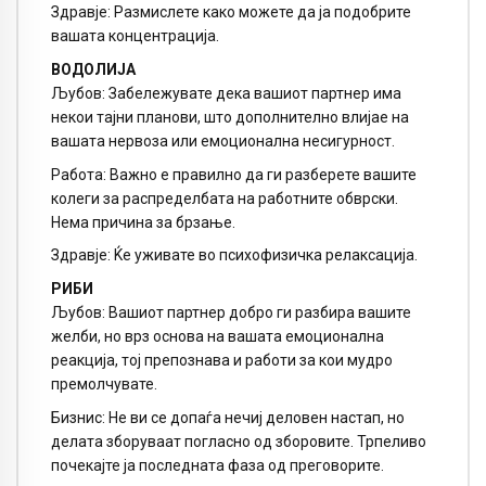
Здравје: Размислете како можете да ја подобрите
вашата концентрација.
ВОДОЛИЈА
Љубов: Забележувате дека вашиот партнер има
некои тајни планови, што дополнително влијае на
вашата нервоза или емоционална несигурност.
Работа: Важно е правилно да ги разберете вашите
колеги за распределбата на работните обврски.
Нема причина за брзање.
Здравје: Ќе уживате во психофизичка релаксација.
РИБИ
Љубов: Вашиот партнер добро ги разбира вашите
желби, но врз основа на вашата емоционална
реакција, тој препознава и работи за кои мудро
премолчувате.
Бизнис: Не ви се допаѓа нечиј деловен настап, но
делата зборуваат погласно од зборовите. Трпеливо
почекајте ја последната фаза од преговорите.