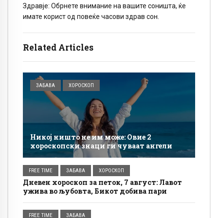
Здравје: Обрнете внимание на вашите соништа, ќе
имате корист од повеќе часови здрав сон.
Related Articles
ЗАБАВА
ХОРОСКОП
Никој ништо не им може: Овие 2
хороскопски знаци ги чуваат ангели
FREE TIME
ЗАБАВА
ХОРОСКОП
Дневен хороскоп за петок, 7 август: Лавот
ужива во љубовта, Бикот добива пари
FREE TIME
ЗАБАВА