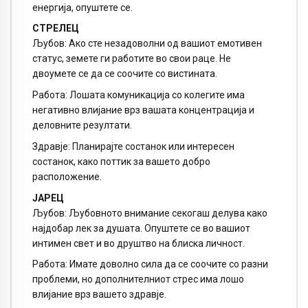
енергија, опуштете се.
СТРЕЛЕЦ
Љубов: Ако сте незадоволни од вашиот емотивен
статус, земете ги работите во свои раце. Не
двоумете се да се соочите со вистината.
Работа: Лошата комуникација со колегите има
негативно влијание врз вашата концентрација и
деловните резултати.
Здравје: Планирајте состанок или интересен
состанок, како поттик за вашето добро
расположение.
ЈАРЕЦ
Љубов: Љубовното внимание секогаш делува како
најдобар лек за душата. Опуштете се во вашиот
интимен свет и во друштво на блиска личност.
Работа: Имате доволно сила да се соочите со разни
проблеми, но дополнителниот стрес има лошо
влијание врз вашето здравје.