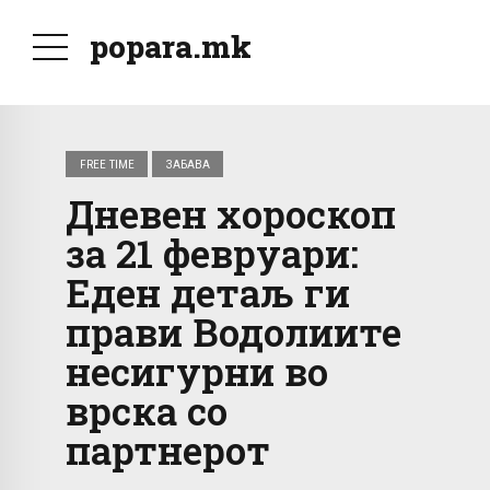
popara.mk
FREE TIME
ЗАБАВА
Дневен хороскоп
за 21 февруари:
Еден детаљ ги
прави Водолиите
несигурни во
врска со
партнерот