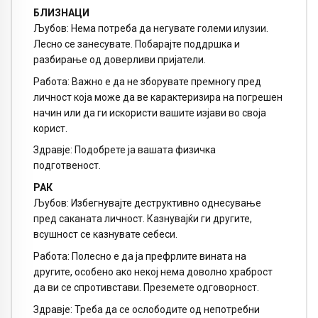
БЛИЗНАЦИ
Љубов: Нема потреба да негувате големи илузии.
Лесно се занесувате. Побарајте поддршка и
разбирање од доверливи пријатели.
Работа: Важно е да не зборувате премногу пред
личност која може да ве карактеризира на погрешен
начин или да ги искористи вашите изјави во своја
корист.
Здравје: Подобрете ја вашата физичка
подготвеност.
РАК
Љубов: Избегнувајте деструктивно однесување
пред саканата личност. Казнувајќи ги другите,
всушност се казнувате себеси.
Работа: Полесно е да ја префрлите вината на
другите, особено ако некој нема доволно храброст
да ви се спротивстави. Преземете одговорност.
Здравје: Треба да се ослободите од непотребни