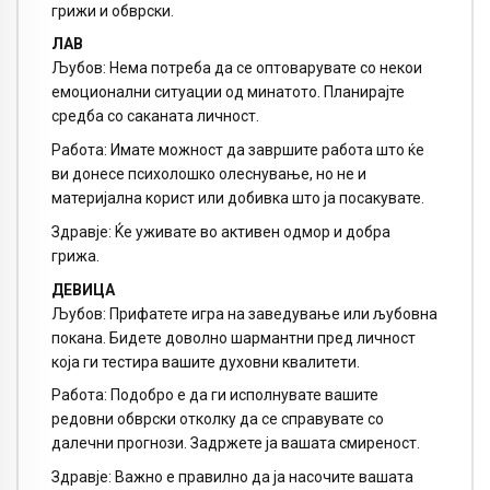
грижи и обврски.
ЛАВ
Љубов: Нема потреба да се оптоварувате со некои
емоционални ситуации од минатото. Планирајте
средба со саканата личност.
Работа: Имате можност да завршите работа што ќе
ви донесе психолошко олеснување, но не и
материјална корист или добивка што ја посакувате.
Здравје: Ќе уживате во активен одмор и добра
грижа.
ДЕВИЦА
Љубов: Прифатете игра на заведување или љубовна
покана. Бидете доволно шармантни пред личност
која ги тестира вашите духовни квалитети.
Работа: Подобро е да ги исполнувате вашите
редовни обврски отколку да се справувате со
далечни прогнози. Задржете ја вашата смиреност.
Здравје: Важно е правилно да ја насочите вашата