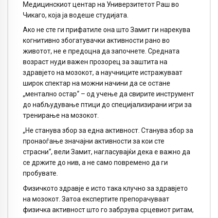
Медицинскиот центар на Универзитетот Раш во
Чикаго, која ја водеше студијата.
Ако не сте ги прифатиле она што Замит ги нарекува
когнитивно збогатувачки активности рано во
животот, не е предоцна да започнете. Средната
возраст нуди важен прозорец за заштита на
здравјето на мозокот, а научниците истражуваат
широк спектар на можни начини да се остане
„ментално остар“ – од учење да свирите инструмент
до набљудување птици до специјализирани игри за
тренирање на мозокот.
„Не станува збор за една активност. Станува збор за
пронаоѓање значајни активности за кои сте
страсни“, вели Замит, нагласувајќи дека е важно да
се држите до нив, а не само повремено да ги
пробувате.
Физичкото здравје е исто така клучно за здравјето
на мозокот. Затоа експертите препорачуваат
физичка активност што го забрзува срцевиот ритам,