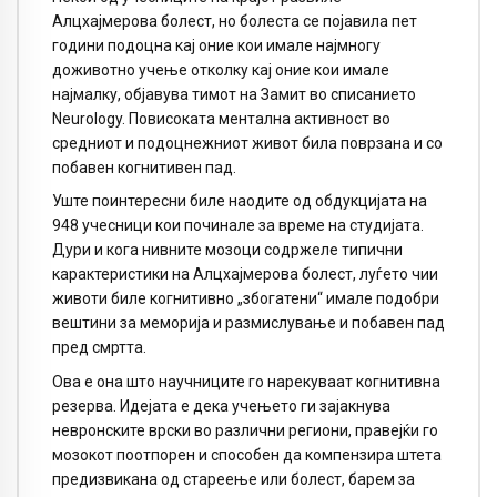
Алцхајмерова болест, но болеста се појавила пет
години подоцна кај оние кои имале најмногу
доживотно учење отколку кај оние кои имале
најмалку, објавува тимот на Замит во списанието
Neurology. Повисоката ментална активност во
средниот и подоцнежниот живот била поврзана и со
побавен когнитивен пад.
Уште поинтересни биле наодите од обдукцијата на
948 учесници кои починале за време на студијата.
Дури и кога нивните мозоци содржеле типични
карактеристики на Алцхајмерова болест, луѓето чии
животи биле когнитивно „збогатени“ имале подобри
вештини за меморија и размислување и побавен пад
пред смртта.
Ова е она што научниците го нарекуваат когнитивна
резерва. Идејата е дека учењето ги зајакнува
невронските врски во различни региони, правејќи го
мозокот поотпорен и способен да компензира штета
предизвикана од стареење или болест, барем за