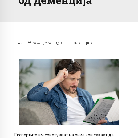
popara
10 март, 2026
2
min
0
0
Експертите им советуваат на оние кои сакаат да