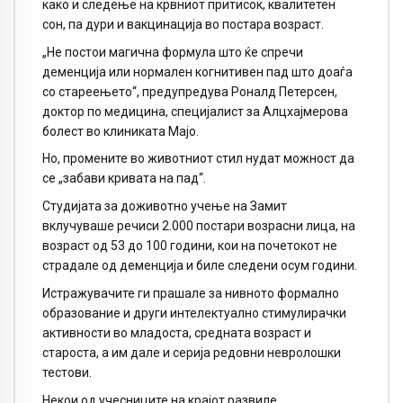
како и следење на крвниот притисок, квалитетен
сон, па дури и вакцинација во постара возраст.
„Не постои магична формула што ќе спречи
деменција или нормален когнитивен пад што доаѓа
со стареењето“, предупредува Роналд Петерсен,
доктор по медицина, специјалист за Алцхајмерова
болест во клиниката Мајо.
Но, промените во животниот стил нудат можност да
се „забави кривата на пад“.
Студијата за доживотно учење на Замит
вклучуваше речиси 2.000 постари возрасни лица, на
возраст од 53 до 100 години, кои на почетокот не
страдале од деменција и биле следени осум години.
Истражувачите ги прашале за нивното формално
образование и други интелектуално стимулирачки
активности во младоста, средната возраст и
староста, а им дале и серија редовни невролошки
тестови.
Некои од учесниците на крајот развиле