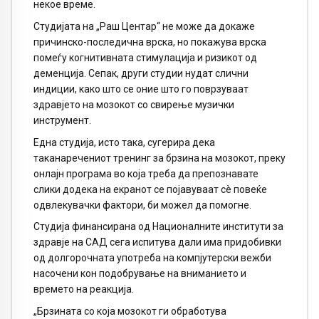
некое време.
Студијата на „Раш Центар“ не може да докаже
причинско-последична врска, но покажува врска
помеѓу когнитивната стимулација и ризикот од
деменција. Сепак, други студии нудат слични
индиции, како што се оние што го поврзуваат
здравјето на мозокот со свирење музички
инструмент.
Една студија, исто така, сугерира дека
таканаречениот тренинг за брзина на мозокот, преку
онлајн програма во која треба да препознавате
слики додека на екранот се појавуваат сè повеќе
одвлекувачки фактори, би можел да помогне.
Студија финансирана од Националните институти за
здравје на САД сега испитува дали има придобивки
од долгорочната употреба на компјутерски вежби
насочени кон подобрување на вниманието и
времето на реакција.
„Брзината со која мозокот ги обработува