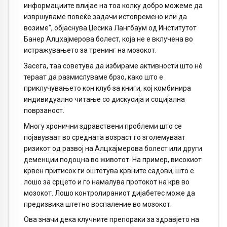
информациите влијае на тоа колку добро можеме да
извршуваме повеќе задачи истовремено или да
возиме“, објаснува Џесика Лангбаум од Институтот
Банер Алцхајмерова болест, која не е вклучена во
истражувањето за тренинг на мозокот.
Засега, таа советува да избираме активности што нè
тераат да размислуваме брзо, како што е
приклучувањето кон клуб за книги, кој комбинира
индивидуално читање со дискусија и социјална
поврзаност.
Многу хронични здравствени проблеми што се
појавуваат во средната возраст го зголемуваат
ризикот од развој на Алцхајмерова болест или други
деменции подоцна во животот. На пример, високиот
крвен притисок ги оштетува крвните садови, што е
лошо за срцето и го намалува протокот на крв во
мозокот. Лошо контролираниот дијабетес може да
предизвика штетно воспаление во мозокот.
Ова значи дека клучните препораки за здравјето на