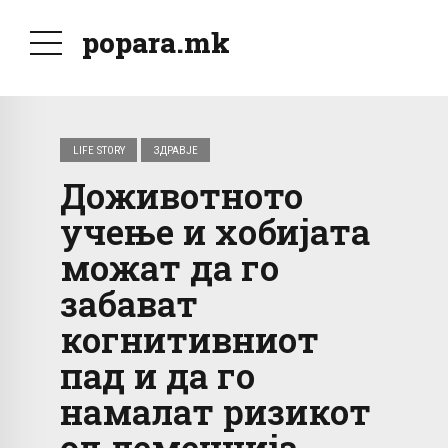
popara.mk
LIFE STORY
ЗДРАВЈЕ
Доживотното
учење и хобијата
можат да го
забават
когнитивниот
пад и да го
намалат ризикот
од деменција