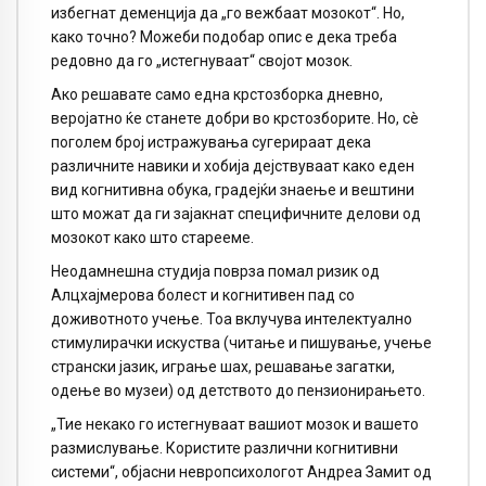
избегнат деменција да „го вежбаат мозокот“. Но,
како точно? Можеби подобар опис е дека треба
редовно да го „истегнуваат“ својот мозок.
Ако решавате само една крстозборка дневно,
веројатно ќе станете добри во крстозборите. Но, сè
поголем број истражувања сугерираат дека
различните навики и хобија дејствуваат како еден
вид когнитивна обука, градејќи знаење и вештини
што можат да ги зајакнат специфичните делови од
мозокот како што старееме.
Неодамнешна студија поврза помал ризик од
Алцхајмерова болест и когнитивен пад со
доживотното учење. Тоа вклучува интелектуално
стимулирачки искуства (читање и пишување, учење
странски јазик, играње шах, решавање загатки,
одење во музеи) од детството до пензионирањето.
„Тие некако го истегнуваат вашиот мозок и вашето
размислување. Користите различни когнитивни
системи“, објасни невропсихологот Андреа Замит од