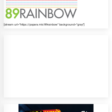
[stream url=”https://popara.mk/89rainbow” background=”gray”]