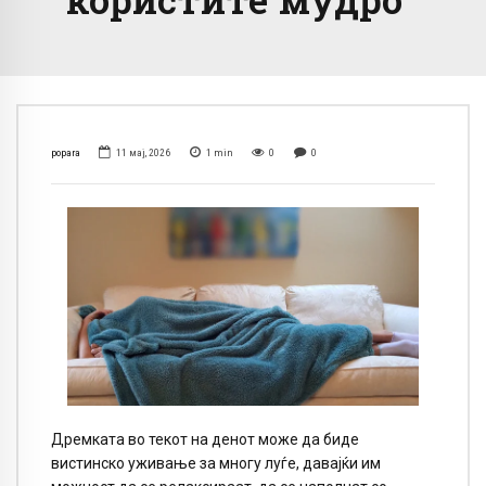
popara
11 мај, 2026
1
min
0
0
Дремката во текот на денот може да биде
вистинско уживање за многу луѓе, давајќи им