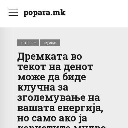
popara.mk
LIFE STORY
ЗДРАВЈЕ
Дремката во
текот на денот
може да биде
клучна за
зголемување на
вашата енергија,
но само ако ја
користите мудро