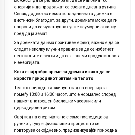
можност да се релаксираат, да се наполнат со
енергија и да продолжат со својата дневна рутина.
Сепак, додека за некои попладневната дремка е
вистински благодет, за други, дремката може да ги
направи да се чувствуваат уште поуморни отколку
пред да ја земат.
За дремката да има позитивен ефект, важно е да се
следат неколку клучни правила за да се избегнат
негативните ефекти и да се зголеми продуктивноста
и енергијата.
Кога е најдобро време за дремка и како да се
користи природниот ритам на телото
Телото природно доживува пад на енергијата
помеѓу 13:00 и 16:00 часот, што е нормално според
нашиот внатрешен биолошки часовник или
циркадијален ритам.
Овој пад на енергијата не е само последица од
ручекот, туку е физиолошки процес што се
повторува секојдневно, предизвикувајќи природна