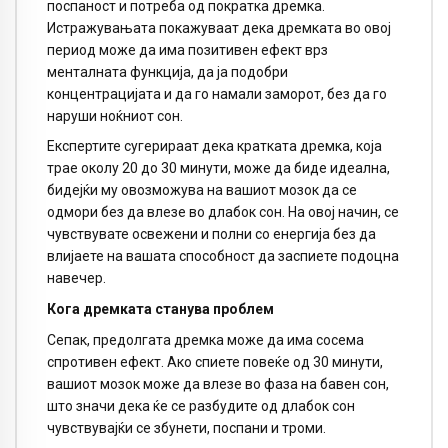
поспаност и потреба од пократка дремка.
Истражувањата покажуваат дека дремката во овој
период може да има позитивен ефект врз
менталната функција, да ја подобри
концентрацијата и да го намали заморот, без да го
наруши ноќниот сон.
Експертите сугерираат дека кратката дремка, која
трае околу 20 до 30 минути, може да биде идеална,
бидејќи му овозможува на вашиот мозок да се
одмори без да влезе во длабок сон. На овој начин, се
чувствувате освежени и полни со енергија без да
влијаете на вашата способност да заспиете подоцна
навечер.
Кога дремката станува проблем
Сепак, предолгата дремка може да има сосема
спротивен ефект. Ако спиете повеќе од 30 минути,
вашиот мозок може да влезе во фаза на бавен сон,
што значи дека ќе се разбудите од длабок сон
чувствувајќи се збунети, поспани и троми.