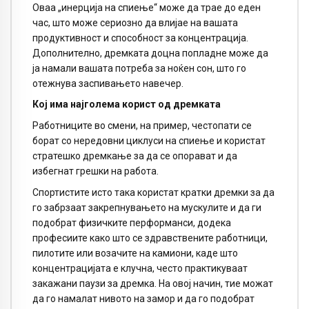
Оваа „инерција на спиење“ може да трае до еден
час, што може сериозно да влијае на вашата
продуктивност и способност за концентрација.
Дополнително, дремката доцна попладне може да
ја намали вашата потреба за ноќен сон, што го
отежнува заспивањето навечер.
Кој има најголема корист од дремката
Работниците во смени, на пример, честопати се
борат со нередовни циклуси на спиење и користат
стратешко дремкање за да се опорават и да
избегнат грешки на работа.
Спортистите исто така користат кратки дремки за да
го забрзаат закрепнувањето на мускулите и да ги
подобрат физичките перформанси, додека
професиите како што се здравствените работници,
пилотите или возачите на камиони, каде што
концентрацијата е клучна, често практикуваат
закажани паузи за дремка. На овој начин, тие можат
да го намалат нивото на замор и да го подобрат