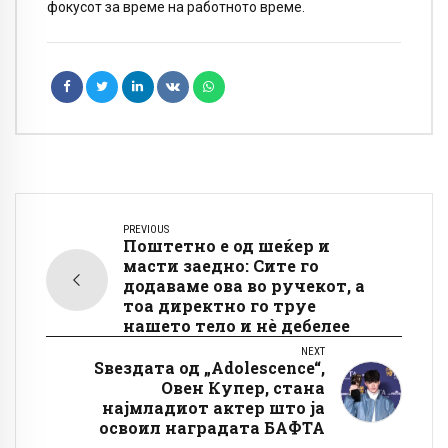
фокусот за време на работното време.
PREVIOUS
Поштетно е од шеќер и
масти заедно: Сите го
додаваме ова во ручекот, а
тоа директно го труе
нашето тело и нè дебелее
NEXT
Ѕвездата од „Adolescence“,
Овен Купер, стана
најмладиот актер што ја
освоил наградата БАФТА