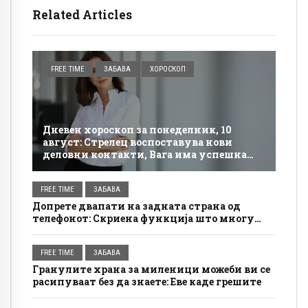
Related Articles
FREE TIME
ЗАБАВА
ХОРОСКОП
Дневен хороскоп за понеделник, 10
август: Стрелец воспоставува нови
деловни контакти, Вага има успешна
соработка
FREE TIME
ЗАБАВА
Допрете двапати на задната страна од
телефонот: Скриена функција што многу
луѓе не ја користат
FREE TIME
ЗАБАВА
Гранулите храна за миленици можеби ви се
расипуваат без да знаете: Еве каде грешите