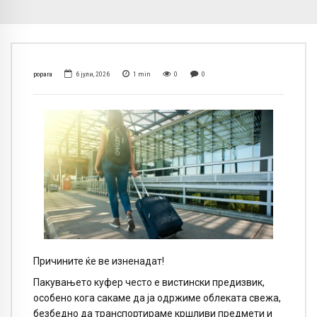
popara
6 јули, 2026
1
min
0
0
Причините ќе ве изненадат!
Пакувањето куфер често е вистински предизвик,
особено кога сакаме да ја одржиме облеката свежа,
безбедно да транспортираме кршливи предмети и