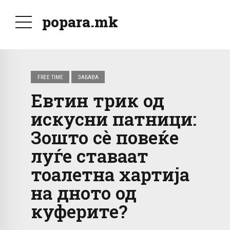
popara.mk
FREE TIME
ЗАБАВА
Евтин трик од
искусни патници:
Зошто сè повеќе
луѓе ставаат
тоалетна хартија
на дното од
куферите?