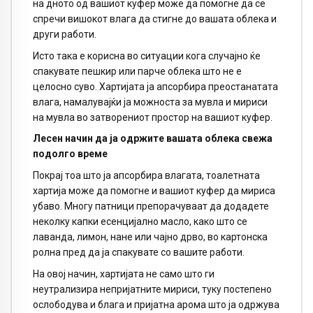
на дното од вашиот куфер може да помогне да се
спречи вишокот влага да стигне до вашата облека и
други работи.
Исто така е корисна во ситуации кога случајно ќе
спакувате пешкир или парче облека што не е
целосно суво. Хартијата ја апсорбира преостанатата
влага, намалувајќи ја можноста за мувла и мириси
на мувла во затворениот простор на вашиот куфер.
Лесен начин да ја одржите вашата облека свежа
подолго време
Покрај тоа што ја апсорбира влагата, тоалетната
хартија може да помогне и вашиот куфер да мириса
убаво. Многу патници препорачуваат да додадете
неколку капки есенцијално масло, како што се
лаванда, лимон, нане или чајно дрво, во картонска
ролна пред да ја спакувате со вашите работи.
На овој начин, хартијата не само што ги
неутрализира непријатните мириси, туку постепено
ослободува и блага и пријатна арома што ја одржува