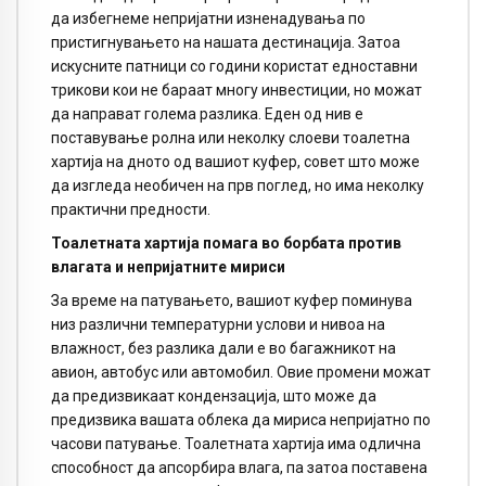
да избегнеме непријатни изненадувања по
пристигнувањето на нашата дестинација. Затоа
искусните патници со години користат едноставни
трикови кои не бараат многу инвестиции, но можат
да направат голема разлика. Еден од нив е
поставување ролна или неколку слоеви тоалетна
хартија на дното од вашиот куфер, совет што може
да изгледа необичен на прв поглед, но има неколку
практични предности.
Тоалетната хартија помага во борбата против
влагата и непријатните мириси
За време на патувањето, вашиот куфер поминува
низ различни температурни услови и нивоа на
влажност, без разлика дали е во багажникот на
авион, автобус или автомобил. Овие промени можат
да предизвикаат кондензација, што може да
предизвика вашата облека да мириса непријатно по
часови патување. Тоалетната хартија има одлична
способност да апсорбира влага, па затоа поставена