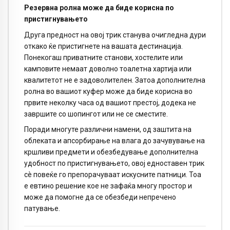
Резервна ролна може да биде корисна по
пристигнувањето
Друга предност на овој трик станува очигледна дури
откако ќе пристигнете на вашата дестинација.
Понекогаш приватните станови, хостелите или
камповите немаат доволно тоалетна хартија или
квалитетот не е задоволителен. Затоа дополнителна
ролна во вашиот куфер може да биде корисна во
првите неколку часа од вашиот престој, додека не
завршите со шопингот или не се сместите.
Поради многуте различни намени, од заштита на
облеката и апсорбирање на влага до зачувување на
кршливи предмети и обезбедување дополнителна
удобност по пристигнувањето, овој едноставен трик
сè повеќе го препорачуваат искусните патници. Тоа
е евтино решение кое не зафаќа многу простор и
може да помогне да се обезбеди непречено
патување.