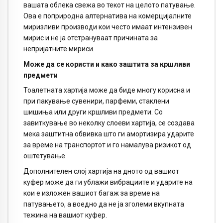
вашата облека свежа во текот на целото патување.
Ова е поприродна алтернатива на комерцијалните
миризливи производи кои често имаат интензивен
мирис и не ја отстрануваат причината за
непријатните мириси.
Може да се користи и како заштита за кршливи
предмети
Тоалетната хартија може да биде многу корисна и
при пакување сувенири, парфеми, стаклени
шишиња или други кршливи предмети. Со
завиткување во неколку слоеви хартија, се создава
мека заштитна обвивка што ги амортизира ударите
за време на транспортот и го намалува ризикот од
оштетување.
Дополнителен слој хартија на дното од вашиот
куфер може да ги ублажи вибрациите и ударите на
кои е изложен вашиот багаж за време на
патувањето, а воедно да не ја зголеми вкупната
тежина на вашиот куфер.