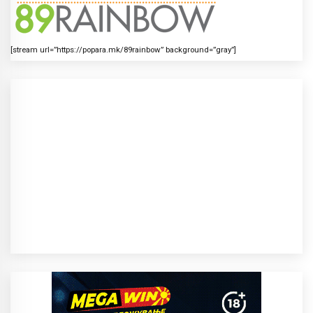
[stream url=”https://popara.mk/89rainbow” background=”gray”]