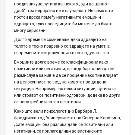
предизвикува лутина кај некого „оди во црниот
дроб“, тоа веројатно не е случајност. Не само што
постои врска помеѓу негативните емоции и
здравјето, туку последиците би можеле да бидат
многу сериозни.
Долго време се сомневаше дека здравјето на
телото е тесно поврзано со здравјето на умот, а
современите истражувања го потврдуваат тоа.
Емоциите долго време се класифицирани како
позитивни или негативни, но подобар начин да се
размислува за нив е да се процени како тие влијаат
на целокупниот поглед на животот во дадена
ситуација. На пример, во некои ситуации, лутината
или стравот се позитивни одговори, додека во други
се непотребни и затоа негативни.
Како што вели психологот д-р Барбара Л.
Фредриксон од Универзитетот во Северна Каролина,
„сите емоции, без разлика дали се позитивни или
негативни, се прилагодливи во вистинските