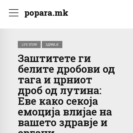
popara.mk
LIFE STORY
ЗДРАВЈЕ
Заштитете ги
белите дробови од
тага и црниот
дроб од лутина:
Еве како секоја
емоција влијае на
вашето здравје и
органи