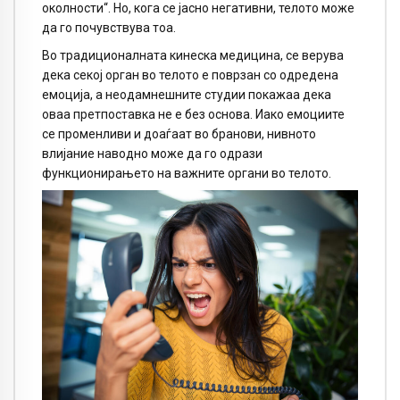
околности“. Но, кога се јасно негативни, телото може
да го почувствува тоа.
Во традиционалната кинеска медицина, се верува
дека секој орган во телото е поврзан со одредена
емоција, а неодамнешните студии покажаа дека
оваа претпоставка не е без основа. Иако емоциите
се променливи и доаѓаат во бранови, нивното
влијание наводно може да го одрази
функционирањето на важните органи во телото.