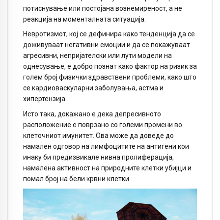
потиснување или постојана вознемиреност, а не
реакција на моменталната ситуација.
Невротизмот, кој се дефинира како тенденција да се
доживуваат негативни емоции и да се покажуваат
агресивни, непријателски или лути модели на
однесување, е добро познат како фактор на ризик за
голем број физички здравствени проблеми, како што
се кардиоваскуларни заболувања, астма и
хипертензија.
Исто така, докажано е дека депресивното
расположение е поврзано со големи промени во
клеточниот имунитет. Ова може да доведе до
намален одговор на лимфоцитите на антигени кои
инаку би предизвикале нивна пролиферација,
намалена активност на природните клетки убијци и
помал број на бели крвни клетки.