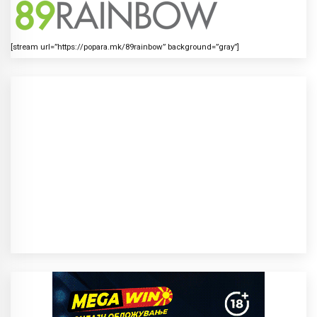
[stream url=”https://popara.mk/89rainbow” background=”gray”]