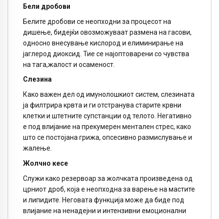
Бели дробови
Белите дробови се неопходни за процесот на
дишење, бидејќи овозможуваат размена на гасови,
односно внесување кислород и елиминирање на
јаглерод диоксид. Тие се најоптоварени со чувства
на тага,жалост и осаменост.
Слезина
Како важен дел од имунолошкиот систем, слезината
ја филтрира крвта и ги отстранува старите крвни
клетки и штетните супстанции од телото. Негативно
е под влијание на прекумерен ментален стрес, како
што се постојана грижа, опсесивно размислување и
жалење.
Жолчно кесе
Служи како резервоар за жолчката произведена од
црниот дроб, која е неопходна за варење на мастите
и липидите. Неговата функција може да биде под
влијание на ненадејни и интензивни емоционални