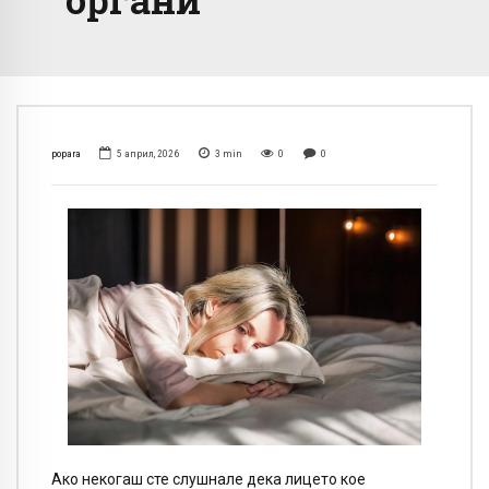
popara
5 април, 2026
3
min
0
0
Ако некогаш сте слушнале дека лицето кое