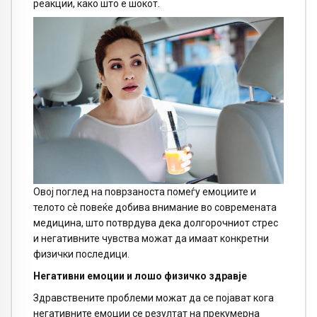
реакции, како што е шокот.
Овој поглед на поврзаноста помеѓу емоциите и
телото сè повеќе добива внимание во современата
медицина, што потврдува дека долгорочниот стрес
и негативните чувства можат да имаат конкретни
физички последици.
Негативни емоции и лошо физичко здравје
Здравствените проблеми можат да се појават кога
негативните емоции се резултат на прекумерна