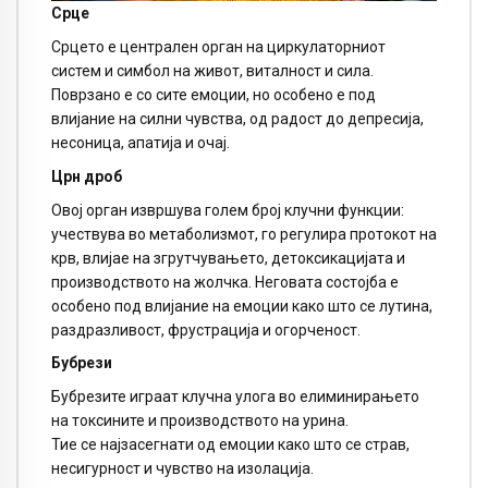
Срце
Срцето е централен орган на циркулаторниот
систем и симбол на живот, виталност и сила.
Поврзано е со сите емоции, но особено е под
влијание на силни чувства, од радост до депресија,
несоница, апатија и очај.
Црн дроб
Овој орган извршува голем број клучни функции:
учествува во метаболизмот, го регулира протокот на
крв, влијае на згрутчувањето, детоксикацијата и
производството на жолчка. Неговата состојба е
особено под влијание на емоции како што се лутина,
раздразливост, фрустрација и огорченост.
Бубрези
Бубрезите играат клучна улога во елиминирањето
на токсините и производството на урина.
Тие се најзасегнати од емоции како што се страв,
несигурност и чувство на изолација.