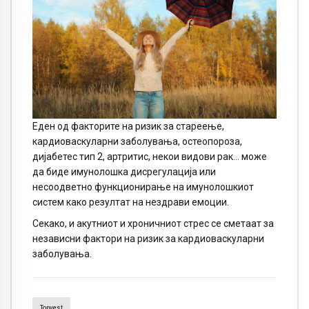
Еден од факторите на ризик за стареење,
кардиоваскуларни заболувања, остеопороза,
дијабетес тип 2, артритис, некои видови рак… може
да биде имунолошка дисрегулација или
несоодветно функционирање на имунолошкиот
систем како резултат на нездрави емоции.
Секако, и акутниот и хроничниот стрес се сметаат за
независни фактори на ризик за кардиоваскуларни
заболувања.
Topvest