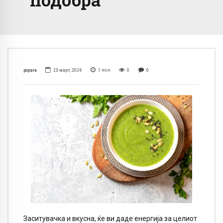
popara
23 март, 2026
1
min
0
0
Заситувачка и вкусна, ќе ви даде енергија за целиот