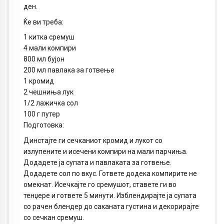
ден.
Ќе ви треба:
1 китка сремуш
4 мали компири
800 мл бујон
200 мл павлака за готвење
1 кромид
2 чешниња лук
1/2 лажичка сол
100 г путер
Подготовка:
Динстајте ги сечканиот кромид и лукот со
излупените и исечени компири на мали парчиња.
Додадете ја супата и павлаката за готвење.
Додадете сол по вкус. Гответе додека компирите не
омекнат. Исечкајте го сремушот, ставете ги во
тенџере и гответе 5 минути. Изблендирајте ја супата
со рачен блендер до саканата густина и декорирајте
со сечкан сремуш.