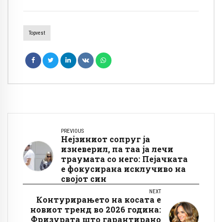
Topvest
PREVIOUS
Нејзиниот сопруг ја
изневерил, па таа ја лечи
траумата со него: Пејачката
е фокусирана исклучиво на
својот син
NEXT
Контурирањето на косата е
новиот тренд во 2026 година:
Фризурата што гарантирано