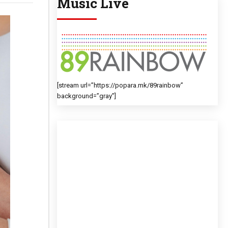
Music Live
[stream url=”https://popara.mk/89rainbow”
background=”gray”]