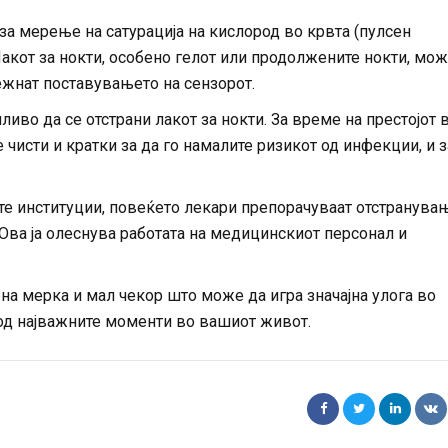
 за мерење на сатурација на кислород во крвта (пулсен
 Лакот за нокти, особено гелот или продолжените нокти, мо
тежнат поставувањето на сензорот.
иво да се отстрани лакот за нокти. За време на престојот 
чисти и кратки за да го намалите ризикот од инфекции, и з
те институции, повеќето лекари препорачуваат отстранува
 Ова ја олеснува работата на медицинскиот персонал и
на мерка и мал чекор што може да игра значајна улога во
од најважните моменти во вашиот живот.