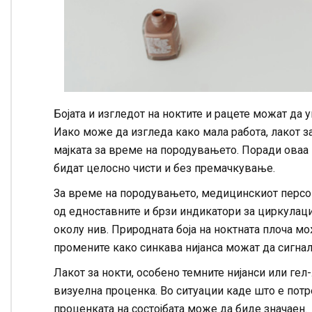
Бојата и изгледот на ноктите и рацете можат да
Иако може да изгледа како мала работа, лакот з
мајката за време на породувањето. Поради оваа 
бидат целосно чисти и без премачкување.
За време на породувањето, медицинскиот персон
од едноставните и брзи индикатори за циркулација
околу нив. Природната боја на ноктната плоча м
промените како синкава нијанса можат да сигна
Лакот за нокти, особено темните нијанси или ге
визуелна проценка. Во ситуации каде што е потре
проценката на состојбата може да биде значаен.