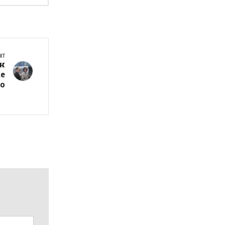
XT
ен
ќе
но