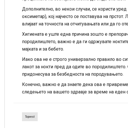
Дополнително, во некои случаи, се користи уред
оксиметар), кој најчесто се поставува на прстот.
влијаат на точноста на отчитувањата или да го о
Хигиената е уште една причина зошто е препорачл
породилиштето, важно е да ги одржувате ноктите 
мајката и за бебето.
Иако ова не е строго универзално правило во си
лакот за нокти пред да одите во породилиштето.
придонесува за безбедноста на породувањето.
Конечно, важно е да знаете дека ова е привреме
следењето на вашето здравје за време на еден 
Topvest