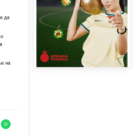
же да
во
а
ње на