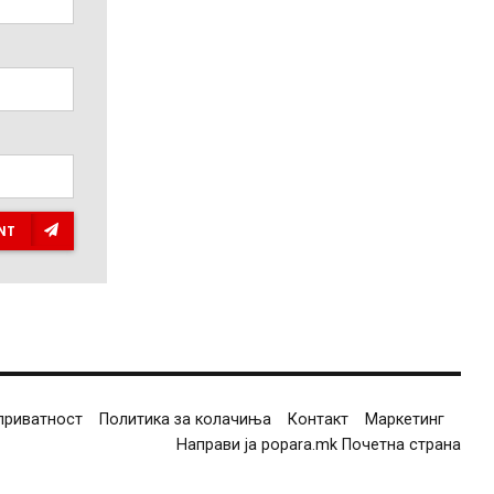
NT
приватност
Политика за колачиња
Контакт
Маркетинг
Направи ја popara.mk Почетна страна