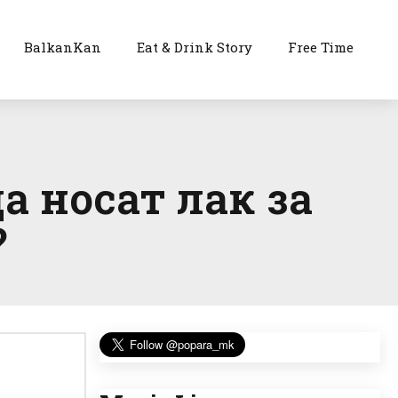
BalkanKan
Eat & Drink Story
Free Time
а носат лак за
?