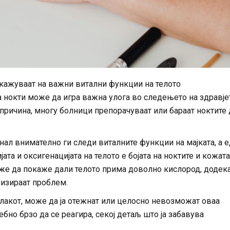
 укажуваат на важни витални функции на телото
а нокти може да игра важна улога во следењето на здравје
причина, многу болници препорачуваат или бараат ноктите 
ал внимателно ги следи виталните функции на мајката, а 
та и оксигенацијата на телото е бојата на ноктите и кожата
оже да покаже дали телото прима доволно кислород, додек
лизираат проблем.
л-лакот, може да ја отежнат или целосно невозможат оваа
бно брзо да се реагира, секој детаљ што ја забавува