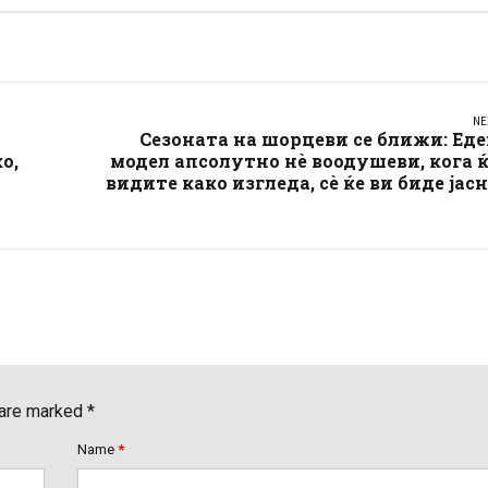
NE
Сезоната на шорцеви се ближи: Ед
о,
модел апсолутно нè воодушеви, кога 
видите како изгледа, сè ќе ви биде јас
 are marked *
Name
*