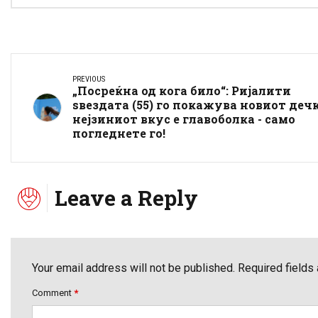
PREVIOUS
„Посреќна од кога било“: Ријалити
ѕвездата (55) го покажува новиот дечк
нејзиниот вкус е главоболка - само
погледнете го!
Leave a Reply
Your email address will not be published. Required fields
Comment
*