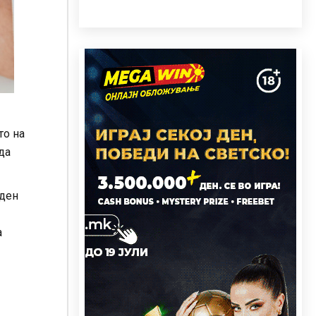
то на
да
еден
а