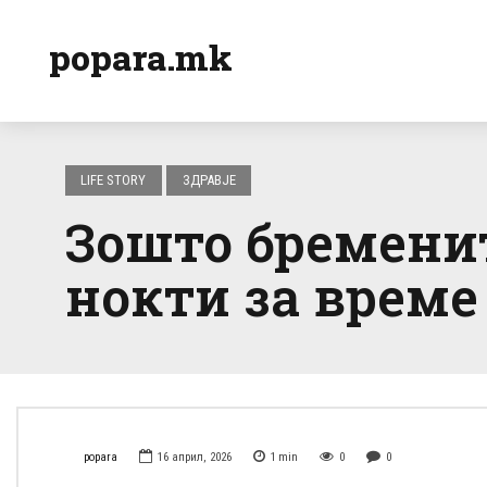
popara.mk
LIFE STORY
ЗДРАВЈЕ
Зошто бременит
нокти за време
popara
16 април, 2026
1
min
0
0