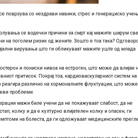
 се поврзува со нездрави навики, стрес и генерациско уче
лувања се водечки причини за смрт кај мажите ширум све
и на поголем ризик од жените. Зошто е тоа така? Одговор
цијални верувања што ги обликуваат мажите уште од млада
стерон и пониски нивоа на естроген, што може да влијае 
рвниот притисок. Покрај тоа, кардиоваскуларниот систем на
то реагира различно на хормоналните флуктуации, што може
цеви проблеми.
нерации мажи биле учени да не покажуваат слабост, да не
стап, колку и да е културно влијателен колку и опасен, ги
имптоми на болеста, да ги одложуваат медицинските прегл