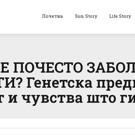
Почетна
Sun Story
Life Story
 ПОЧЕСТО ЗАБОЛ
И? Генетска пред
 и чувства што ги