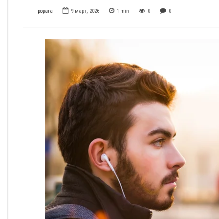
popara
9 март, 2026
1
min
0
0