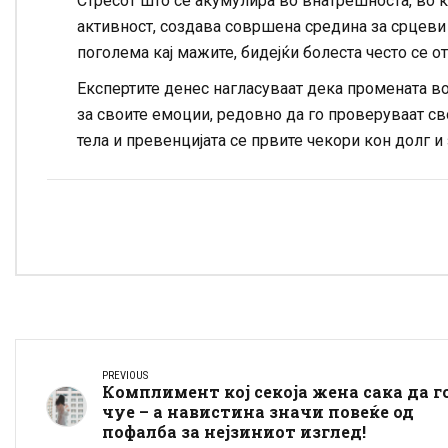
Стресот што се акумулира во внатрешноста, во к
активност, создава совршена средина за срцеви
поголема кај мажите, бидејќи болеста често се о
Експертите денес нагласуваат дека промената во
за своите емоции, редовно да го проверуваат св
тела и превенцијата се првите чекори кон долг и
PREVIOUS
Комплимент кој секоја жена сака да г
чуе – а навистина значи повеќе од
пофалба за нејзиниот изглед!