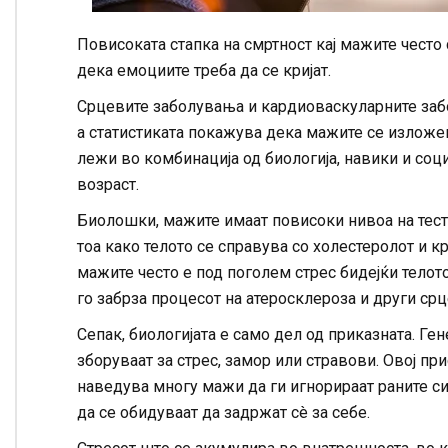
Повисоката стапка на смртност кај мажите често
дека емоциите треба да се кријат.
Срцевите заболувања и кардиоваскуларните забо
а статистиката покажува дека мажите се изложен
лежи во комбинација од биологија, навики и со
возраст.
Биолошки, мажите имаат повисоки нивоа на тесто
тоа како телото се справува со холестеролот и к
мажите често е под поголем стрес бидејќи тело
го забрза процесот на атеросклероза и други ср
Сепак, биологијата е само дел од приказната. Ге
зборуваат за стрес, замор или стравови. Овој при
наведува многу мажи да ги игнорираат раните с
да се обидуваат да задржат сè за себе.