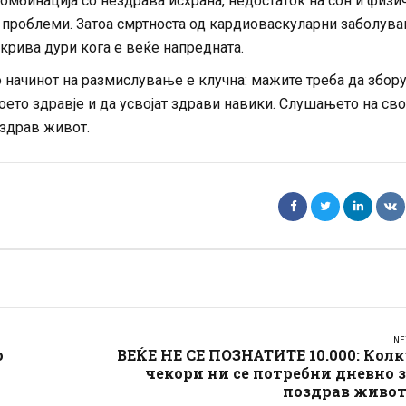
омбинација со нездрава исхрана, недостаток на сон и физи
 проблеми. Затоа смртноста од кардиоваскуларни заболува
ткрива дури кога е веќе напредната.
 начинот на размислување е клучна: мажите треба да збор
оето здравје и да усвојат здрави навики. Слушањето на св
 здрав живот.
NE
о
ВЕЌЕ НЕ СЕ ПОЗНАТИТЕ 10.000: Кол
чекори ни се потребни дневно 
поздрав живот