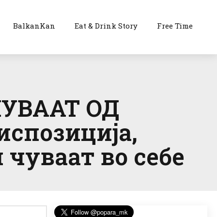
BalkanKan
Eat & Drink Story
Free Time
УВААТ ОД
испозиција,
 чуваат во себе