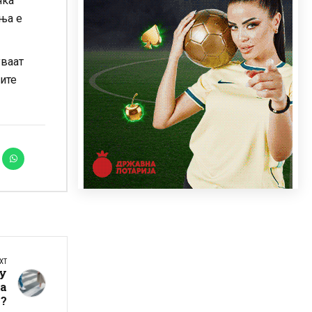
чка
ња е
уваат
оите
XT
ку
за
?