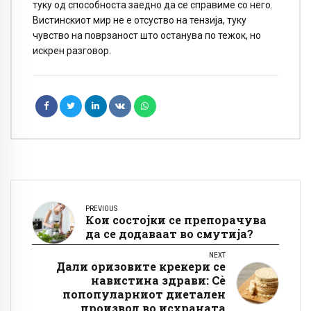
туку од способноста заедно да се справиме со него.
Вистинскиот мир не е отсуство на тензија, туку
чувство на поврзаност што останува по тежок, но
искрен разговор.
PREVIOUS
Кои состојки се препорачува
да се додаваат во смутија?
NEXT
Дали оризовите крекери се
навистина здрави: Сè
попопуларниот диетален
производ во исхраната