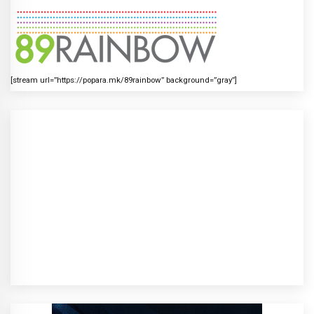
[stream url=”https://popara.mk/89rainbow” background=”gray”]