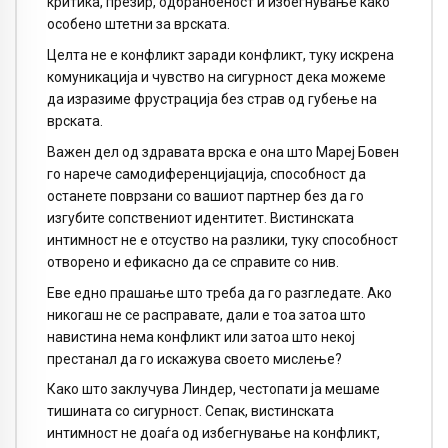
критика, презир, одбранбеност и избегнување како
особено штетни за врската.
Целта не е конфликт заради конфликт, туку искрена
комуникација и чувство на сигурност дека можеме
да изразиме фрустрација без страв од губење на
врската.
Важен дел од здравата врска е она што Мареј Бовен
го нарече самодиференцијација, способност да
останете поврзани со вашиот партнер без да го
изгубите сопствениот идентитет. Вистинската
интимност не е отсуство на разлики, туку способност
отворено и ефикасно да се справите со нив.
Еве едно прашање што треба да го разгледате. Ако
никогаш не се расправате, дали е тоа затоа што
навистина нема конфликт или затоа што некој
престанал да го искажува своето мислење?
Како што заклучува Линдер, честопати ја мешаме
тишината со сигурност. Сепак, вистинската
интимност не доаѓа од избегнување на конфликт,