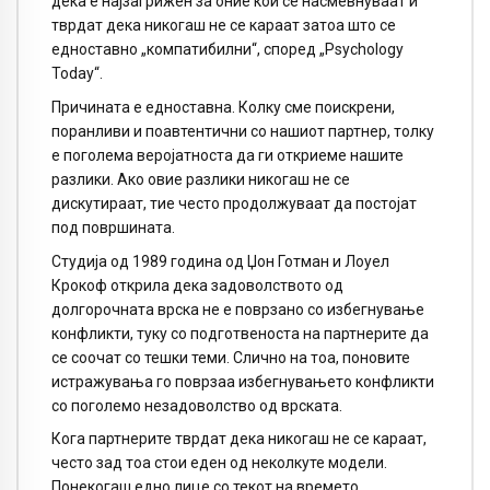
дека е најзагрижен за оние кои се насмевнуваат и
тврдат дека никогаш не се караат затоа што се
едноставно „компатибилни“, според „Psychology
Today“.
Причината е едноставна. Колку сме поискрени,
поранливи и поавтентични со нашиот партнер, толку
е поголема веројатноста да ги откриеме нашите
разлики. Ако овие разлики никогаш не се
дискутираат, тие често продолжуваат да постојат
под површината.
Студија од 1989 година од Џон Готман и Лоуел
Крокоф открила дека задоволството од
долгорочната врска не е поврзано со избегнување
конфликти, туку со подготвеноста на партнерите да
се соочат со тешки теми. Слично на тоа, поновите
истражувања го поврзаа избегнувањето конфликти
со поголемо незадоволство од врската.
Кога партнерите тврдат дека никогаш не се караат,
често зад тоа стои еден од неколкуте модели.
Понекогаш едно лице со текот на времето