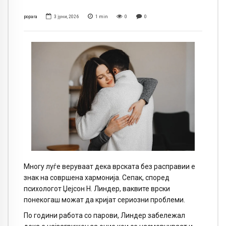
popara
3 јуни, 2026
1
min
0
0
Многу луѓе веруваат дека врската без расправии е
знак на совршена хармонија. Сепак, според
психологот Џејсон Н. Линдер, ваквите врски
понекогаш можат да кријат сериозни проблеми.
По години работа со парови, Линдер забележал