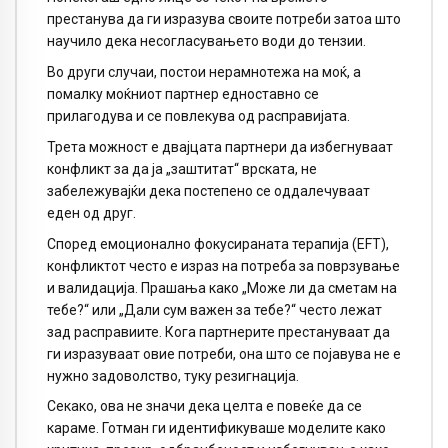
престанува да ги изразува своите потреби затоа што
научило дека несогласувањето води до тензии.
Во други случаи, постои нерамнотежа на моќ, а
помалку моќниот партнер едноставно се
прилагодува и се повлекува од расправијата.
Трета можност е двајцата партнери да избегнуваат
конфликт за да ја „заштитат“ врската, не
забележувајќи дека постепено се оддалечуваат
еден од друг.
Според емоционално фокусираната терапија (EFT),
конфликтот често е израз на потреба за поврзување
и валидација. Прашања како „Може ли да сметам на
тебе?“ или „Дали сум важен за тебе?“ често лежат
зад расправиите. Кога партнерите престануваат да
ги изразуваат овие потреби, она што се појавува не е
нужно задоволство, туку резигнација.
Секако, ова не значи дека целта е повеќе да се
караме. Готман ги идентификуваше моделите како