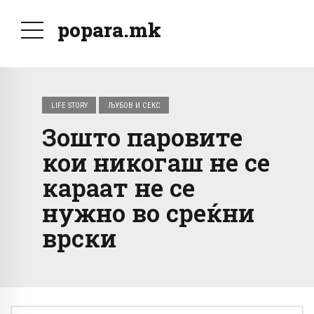
popara.mk
LIFE STORY
ЉУБОВ И СЕКС
Зошто паровите
кои никогаш не се
караат не се
нужно во среќни
врски