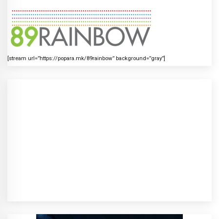
[stream url=”https://popara.mk/89rainbow” background=”gray”]