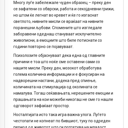
Многу луѓе забележале чуден образец – преку ден
се зафатени со обврски, работа и секојдневни грижи,
но штом ќе легнат во кревет и ќе го изгаснат
светлото, нивните мисли се враќаат на нивните
поранешни љубови. Спомените што изгледале
заборавени одеднаш стануваат исклучително
живописни, а емоциите што биле потиснати со
години повторно се појавуваат.
Психолозите објаснуваат дека една од главните
причини е тоа што ноќе сме оставени сами со
нашите мисли. Преку ден, мозокот обработува
голема количина информации и е фокусиран на
надворешни настани, додека пред спиење,
количината на стимулација од околината се
намалува. Тогаш сеќавањата, нерешените емоции и
прашањата на кои можеби никогаш не сме го нашле
одговорот зафаќаат простор.
Носталгијата исто така игра важна улога. Луѓето
честопати не копнеат по бившиот, туку по одреден
период од животот што ги потсетува на младост,