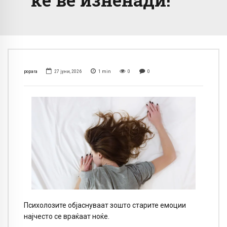
popara
27 јуни, 2026
1
min
0
0
Психолозите објаснуваат зошто старите емоции
најчесто се враќаат ноќе.