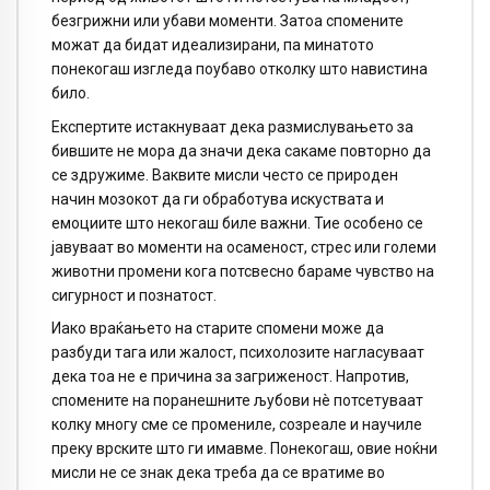
безгрижни или убави моменти. Затоа спомените
можат да бидат идеализирани, па минатото
понекогаш изгледа поубаво отколку што навистина
било.
Експертите истакнуваат дека размислувањето за
бившите не мора да значи дека сакаме повторно да
се здружиме. Ваквите мисли често се природен
начин мозокот да ги обработува искуствата и
емоциите што некогаш биле важни. Тие особено се
јавуваат во моменти на осаменост, стрес или големи
животни промени кога потсвесно бараме чувство на
сигурност и познатост.
Иако враќањето на старите спомени може да
разбуди тага или жалост, психолозите нагласуваат
дека тоа не е причина за загриженост. Напротив,
спомените на поранешните љубови нè потсетуваат
колку многу сме се промениле, созреале и научиле
преку врските што ги имавме. Понекогаш, овие ноќни
мисли не се знак дека треба да се вратиме во