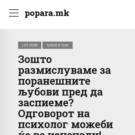
popara.mk
LIFE STORY
ЉУБОВ И СЕКС
Зошто
размислуваме за
поранешните
љубови пред да
заспиеме?
Одговорот на
психолог можеби
ќе ве изненади!