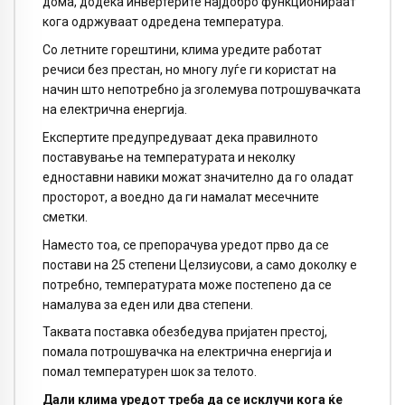
дома, додека инвертерите најдобро функционираат
кога одржуваат одредена температура.
Со летните горештини, клима уредите работат
речиси без престан, но многу луѓе ги користат на
начин што непотребно ја зголемува потрошувачката
на електрична енергија.
Експертите предупредуваат дека правилното
поставување на температурата и неколку
едноставни навики можат значително да го оладат
просторот, а воедно да ги намалат месечните
сметки.
Наместо тоа, се препорачува уредот прво да се
постави на 25 степени Целзиусови, а само доколку е
потребно, температурата може постепено да се
намалува за еден или два степени.
Таквата поставка обезбедува пријатен престој,
помала потрошувачка на електрична енергија и
помал температурен шок за телото.
Дали клима уредот треба да се исклучи кога ќе