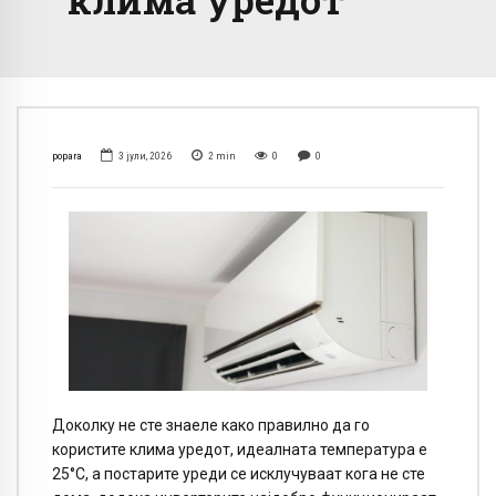
popara
3 јули, 2026
2
min
0
0
Доколку не сте знаеле како правилно да го
користите клима уредот, идеалната температура е
25°C, а постарите уреди се исклучуваат кога не сте