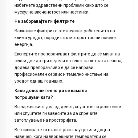
избегнете здравствени проблеми како што се
мускулна вкочанетост или настинки.
Не заборавајте ги филтрите
Валканите филтри го отежнуваат работењето на
клима уредот, поради што моторот троши повеќе
енергија.
Експертите препорачуваат филтрите да се мијат на
секои две до три недели во текот на летната сезона,
додека препорачливо е да се направи
професионален сервис и темелно чистење на
уредот еднаш годишно.
Како дополнително да се намали
потрошувачката?
Во најжешкиот дел од денот, спуштете ги ролетните
или спуштете ги завесите за да спречите
затоплување на просторијата.
Вентилирајте го станот рано наутро или доцна
навечер, кога надворешните температури се