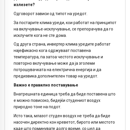
излезете?
Одговорот зависи од типот на уредот.
За постарите клима уреди, кои работат на принципот
на вклучување-исклучување, се препорачува да го
исклучите кога не сте дома.
Од друга страна, инвертер клима уредите работат
најефикасно кога одржуваат поставена
температура, па затоа честото исклучување и
повторно вклучување може да ја зголеми
потрошувачката на електрична енергија и да
предизвика дополнителен товар на уредот.
Важно е правилно поставување
Внатрешната единица треба да биде поставена што
е можно повисоко, бидејќи студениот воздух
природно тоне на подот.
Исто така, млазот студен воздух не треба да биде
насочен директно кон креветот, бирото или местото
каде што поминувате долго време, со цел да