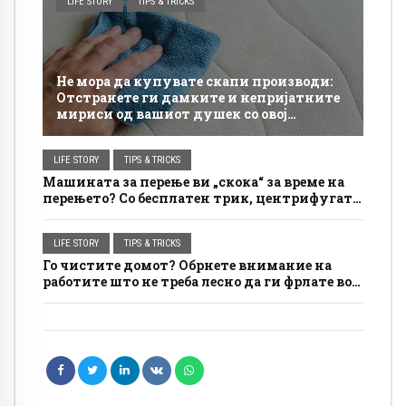
LIFE STORY
TIPS & TRICKS
Не мора да купувате скапи производи:
Отстранете ги дамките и непријатните
мириси од вашиот душек со овој
едноставен трик
LIFE STORY
TIPS & TRICKS
Машината за перење ви „скока“ за време на
перењето? Со бесплатен трик, центрифугата
ќе биде многу потивка
LIFE STORY
TIPS & TRICKS
Го чистите домот? Обрнете внимание на
работите што не треба лесно да ги фрлате во
ѓубрето