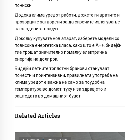
пониски.
Додека клима уредот работи, држете ги вратите и
прозорците затворени за да спречите излегување
на оладениот воздух.
Доколку купувате нов апарат, изберете модели со
повисока енергетска класа, како што е A++, бидејќи
тие трошат значително помалку електрична
енергија на долг рок.
Бидејќи летните топлотни бранови стануваат
почести и поинтензивни, правилната употреба на
клима уредот е важна не само за поудобна
температура во домот, туку и за здравјето и
заштедата во домашниот буџет.
Related Articles