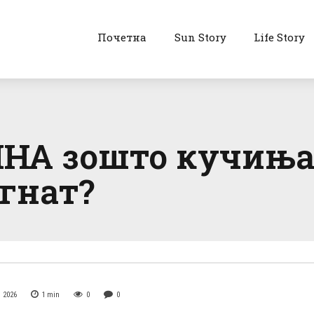
Почетна
Sun Story
Life Story
А зошто кучињата
егнат?
 2026
1
min
0
0