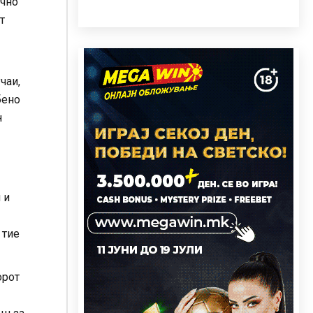
ечно
т
чаи,
бено
н
 и
 тие
орот