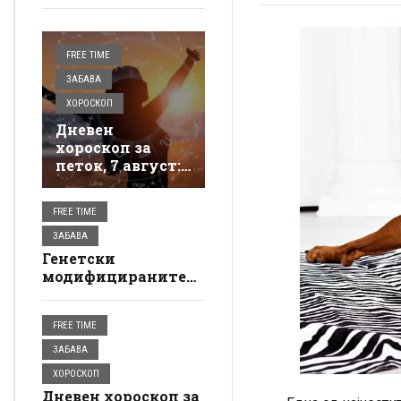
FREE TIME
ЗАБАВА
ХОРОСКОП
Дневен
хороскоп за
петок, 7 август:
Лавот ужива во
љубовта, Бикот
FREE TIME
добива пари
ЗАБАВА
Генетски
модифицираните
бигли би можеле да
бидат нова опција
FREE TIME
за луѓето
алергични на
ЗАБАВА
кучиња
ХОРОСКОП
Дневен хороскоп за