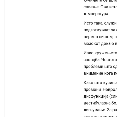
кучињата се врта
спиење. Ова ист
температура.
Исто така, служи
подготвуваат за
нервен систем, п
мозокот дека е в
Иако кружењето 
состојба. Често
проблеми што од
внимание кога по
Како што кучињат
промени. Неврол
дисфункција (сли
вестибуларна бо
легнување. За ра
кружење може да