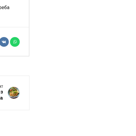
реба
XT
ез
а