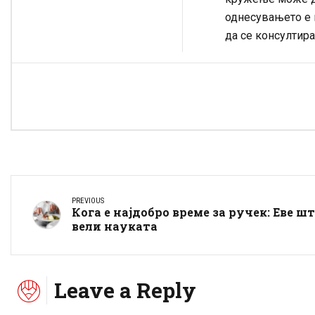
однесувањето е 
да се консултира
PREVIOUS
Кога е најдобро време за ручек: Еве ш
вели науката
Leave a Reply