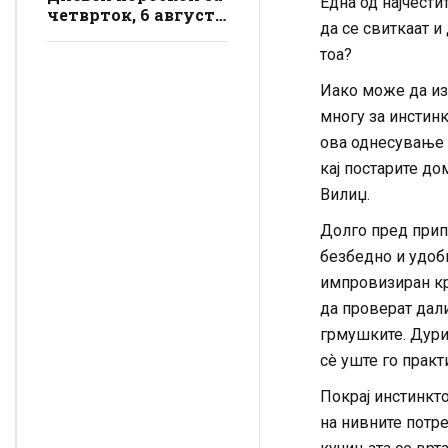
Една од најчести
четврток, 6 август:
да се свиткаат и
И тоа е тоа, еве како
влегувате во
тоа?
новиот ден, ве
Иако може да из
очекува лудило
многу за инстинк
ова однесување 
кај постарите д
Вилиџ.
Долго пред прип
безбедно и удоб
импровизиран кре
да проверат дали
грмушките. Дури
сè уште го практ
Покрај инстинкто
на нивните потре