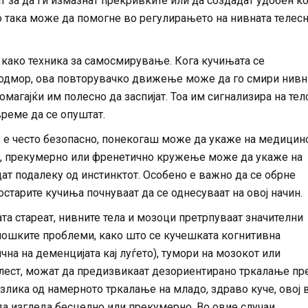
т за да ги измазнат прекривките или да создадат удобен ќ
о така може да помогне во регулирањето на нивната телес
 како техника за самосмирување. Кога кучињата се
 одмор, ова повторувачко движење може да го смири нивн
омагајќи им полесно да заспијат. Тоа им сигнализира на тел
реме да се опуштат.
е често безопасно, понекогаш може да укаже на медицин
то, прекумерно или френетично кружење може да укаже на
ат подалеку од инстинктот. Особено е важно да се обрне
старите кучиња почнуваат да се однесуваат на овој начин.
а стареат, нивните тела и мозоци претрпуваат значителни
ошките проблеми, како што се кучешката когнитивна
чна на деменцијата кај луѓето), тумори на мозокот или
лест, можат да предизвикаат дезориентирано тркалање пр
злика од намерното тркалање на младо, здраво куче, овој 
 изгледа бесцелно или прекумерно. Во овие случаи,