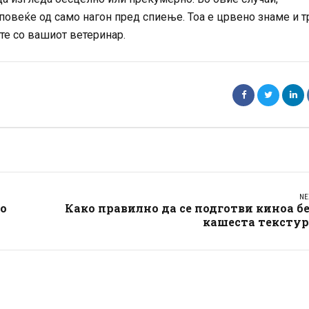
повеќе од само нагон пред спиење. Тоа е црвено знаме и т
те со вашиот ветеринар.
NE
то
Како правилно да се подготви киноа б
кашеста текстур