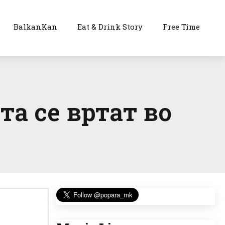
BalkanKan
Eat & Drink Story
Free Time
 се вртат во