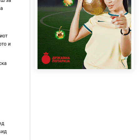
ош за
на
иот
ото и
ска
ед
вид