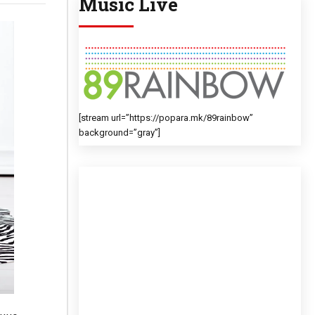
Music Live
[stream url=”https://popara.mk/89rainbow”
background=”gray”]