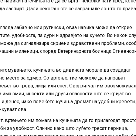
те навики на кучињата е да се вртат неколку пати пред кон
 да заспијат. Дали некогаш сте се запрашале зошто го права
гледа забавно или рутински, оваа навика може да открие
тите, удобноста, па дури и здравјето на кучето. Во некои слу
може да сигнализира скриени здравствени проблеми, осо
омашни миленици, според Ветеринарната болница Стивенсо
итомувањето, кучињата во дивината морале да создадат
но место за одмор. Со вртење, тие можеле да направат
вет во трева, лисја или снег. Овој ритуал им овозможувал
 има змии, инсекти или други опасности што се кријат во
 и денес, иако повеќето кучиња дремат на удобни кревети,
икуваат ова.
т, вртењето им помага на кучињата да го прилагодат прост
би за удобност. Слично како што луѓето тресат перница,