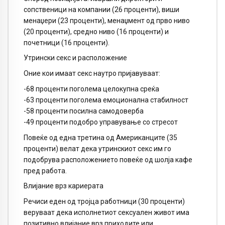
сопственици на компании (26 проценти), виши
менаџери (23 проценти), менаџмент од прво ниво
(20 проценти), средно ниво (16 проценти) и
почетници (16 проценти).
Утрински секс и расположение
Оние кои имаат секс наутро пријавуваат:
-68 проценти поголема целокупна среќа
-63 проценти поголема емоционална стабилност
-58 проценти посилна самодоверба
-49 проценти подобро управување со стресот
Повеќе од една третина од Американците (35
проценти) велат дека утринскиот секс им го
подобрува расположението повеќе од шолја кафе
пред работа.
Влијание врз кариерата
Речиси еден од тројца работници (30 проценти)
веруваат дека исполнетиот сексуален живот има
позитивно влијание врз приходите или