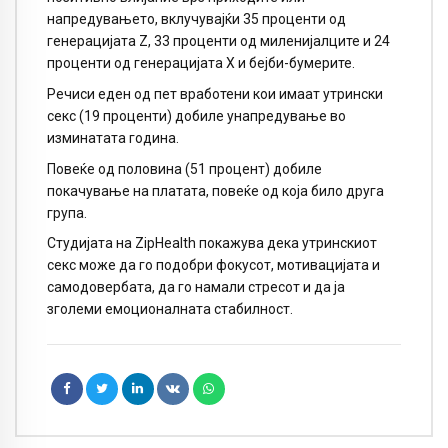
напредувањето, вклучувајќи 35 проценти од
генерацијата Z, 33 проценти од миленијалците и 24
проценти од генерацијата X и бејби-бумерите.
Речиси еден од пет вработени кои имаат утрински
секс (19 проценти) добиле унапредување во
изминатата година.
Повеќе од половина (51 процент) добиле
покачување на платата, повеќе од која било друга
група.
Студијата на ZipHealth покажува дека утринскиот
секс може да го подобри фокусот, мотивацијата и
самодовербата, да го намали стресот и да ја
зголеми емоционалната стабилност.