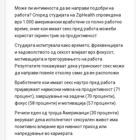
Може ли интимноста да ве направи подобри на
работа? Според студијата на ZipHealth спроведена
врз 1.000 американски вработени со полно работно
време, оние кои имаат секс пред работа можеби
користат скриен трик за продуктивност.
Студијата испитувала како времето, фреквенцијата
и задоволството од сексот влијаат врз фокусот,
мотивацијата и прегорувањето на работа.
Резултатите покажуваат дека утринскиот секс може
да направи повеќе отколку само да ве расположи.
Вработените кои имаат секс наутро пред работа
пријавуваат највисоки нивоа на продуктивност (71
процент), завршување на задачи (70 проценти),
фокус (58 проценти) и мотивација (57 проценти).
Речиси еден од тројца Американци (30 проценти)
веруваат дека исполнетиот сексуален живот има
позитивно влијание врз нивниот приход или
напредување во кариерата.