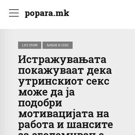
popara.mk
LIFE STORY
ЉУБОВ И СЕКС
Истражувањата
покажуваат дека
утринскиот секс
може да ја
подобри
мотивацијата на
работа и шансите
за зголемување