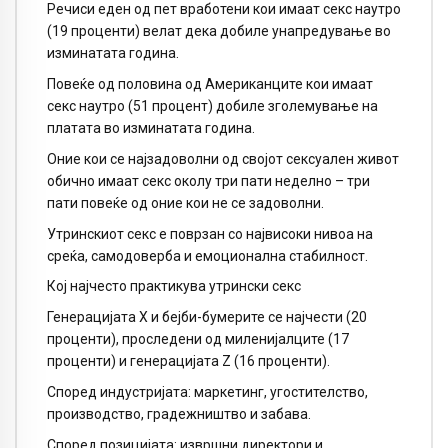
Речиси еден од пет вработени кои имаат секс наутро
(19 проценти) велат дека добиле унапредување во
изминатата година.
Повеќе од половина од Американците кои имаат
секс наутро (51 процент) добиле зголемување на
платата во изминатата година.
Оние кои се најзадоволни од својот сексуален живот
обично имаат секс околу три пати неделно – три
пати повеќе од оние кои не се задоволни.
Утринскиот секс е поврзан со највисоки нивоа на
среќа, самодоверба и емоционална стабилност.
Кој најчесто практикува утрински секс
Генерацијата X и бејби-бумерите се најчести (20
проценти), проследени од миленијалците (17
проценти) и генерацијата Z (16 проценти).
Според индустријата: маркетинг, угостителство,
производство, градежништво и забава.
Според позицијата: извршни директори и