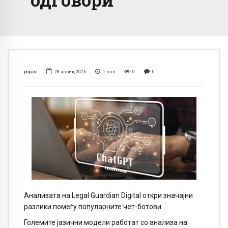
popara
28 април, 2026
1
min
0
0
Анализата на Legal Guardian Digital откри значајни
разлики помеѓу популарните чет-ботови.
Големите јазични модели работат со анализа на