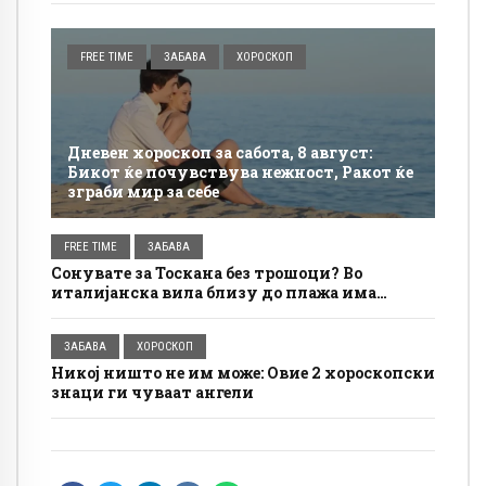
FREE TIME
ЗАБАВА
ХОРОСКОП
Дневен хороскоп за сабота, 8 август:
Бикот ќе почувствува нежност, Ракот ќе
зграби мир за себе
FREE TIME
ЗАБАВА
Сонувате за Тоскана без трошоци? Во
италијанска вила близу до плажа има
бесплатно сместување, а условите се
едноставни
ЗАБАВА
ХОРОСКОП
Никој ништо не им може: Овие 2 хороскопски
знаци ги чуваат ангели