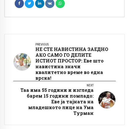
PREVIOUS
НЕ СТЕ НАВИСТИНА ЗАЕДНО
АКО САМО ГО ДЕЛИТЕ
ИСТИОТ ПРОСТОР: Еве што
навистина значи
квалитетно време во една
врска!
NEXT
Таа има 55 години и изгледа
барем 15 години помладо:
Еве ја тајната на
младешкото лице на Ума
Турман