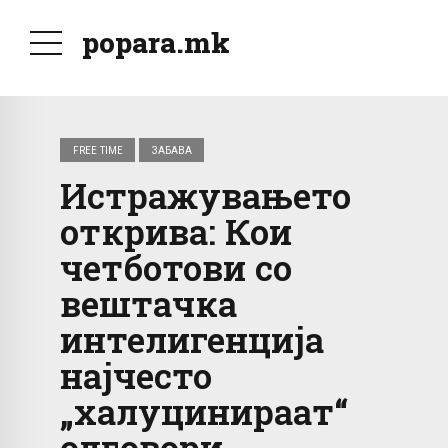
popara.mk
FREE TIME
ЗАБАВА
Истражувањето
открива: Кои
четботови со
вештачка
интелигенција
најчесто
„халуцинираат“
одговори