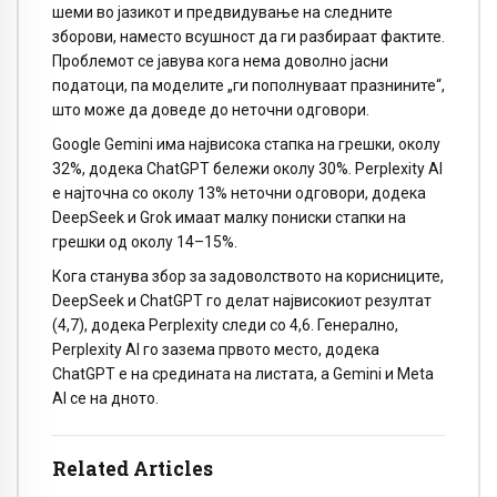
шеми во јазикот и предвидување на следните
зборови, наместо всушност да ги разбираат фактите.
Проблемот се јавува кога нема доволно јасни
податоци, па моделите „ги пополнуваат празнините“,
што може да доведе до неточни одговори.
Google Gemini има највисока стапка на грешки, околу
32%, додека ChatGPT бележи околу 30%. Perplexity AI
е најточна со околу 13% неточни одговори, додека
DeepSeek и Grok имаат малку пониски стапки на
грешки од околу 14–15%.
Кога станува збор за задоволството на корисниците,
DeepSeek и ChatGPT го делат највисокиот резултат
(4,7), додека Perplexity следи со 4,6. Генерално,
Perplexity AI го зазема првото место, додека
ChatGPT е на средината на листата, а Gemini и Meta
AI се на дното.
Related Articles