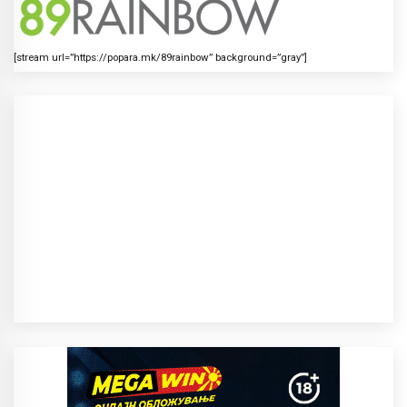
[stream url=”https://popara.mk/89rainbow” background=”gray”]