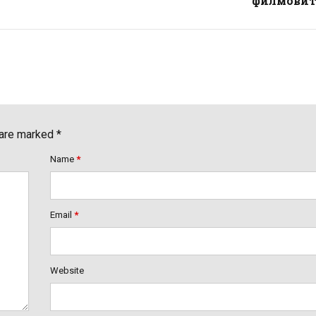
филмовит
 are marked *
Name
*
Email
*
Website