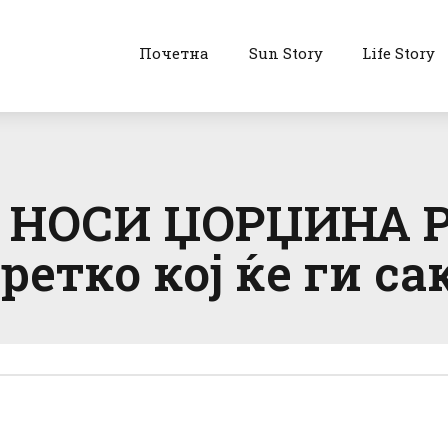
Почетна
Sun Story
Life Story
 НОСИ ЏОРЏИНА Р
ретко кој ќе ги са