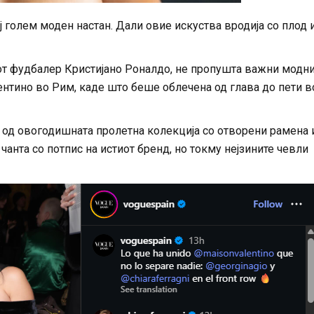
 голем моден настан. Дали овие искуства вродија со плод 
от фудбалер Кристијано Роналдо, не пропушта важни модн
алентино во Рим, каде што беше облечена од глава до пети в
 од овогодишната пролетна колекција со отворени рамена 
анта со потпис на истиот бренд, но токму нејзините чевли