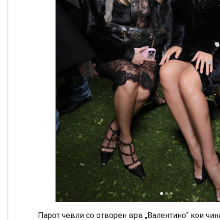
Парот чевли со отворен врв „Валентино“ кои чин