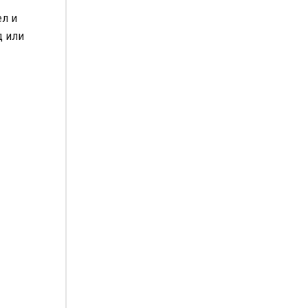
ел и
д или