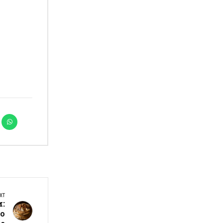
XT
:
во