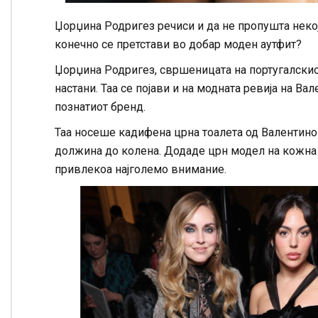
Џорџина Родригез речиси и да не пропушта некој
конечно се претстави во добар моден аутфит?
Џорџина Родригез, свршеницата на португалски
настани. Таа се појави и на модната ревија на В
познатиот бренд.
Таа носеше кадифена црна тоалета од Валентино
должина до колена. Додаде црн модел на кожна ч
привлекоа најголемо внимание.