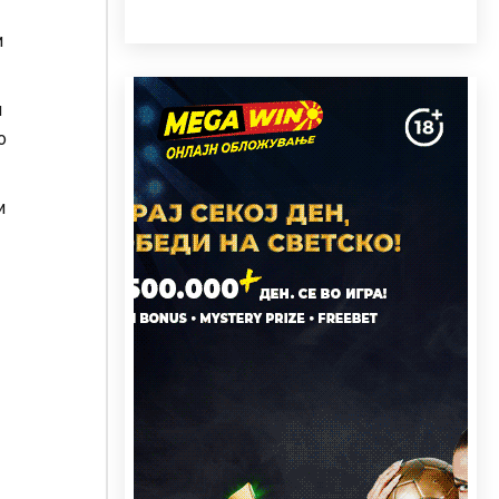
и
и
о
и