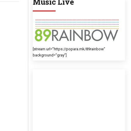
Music Live
[stream url=”https://popara.mk/89rainbow”
background=”gray”]