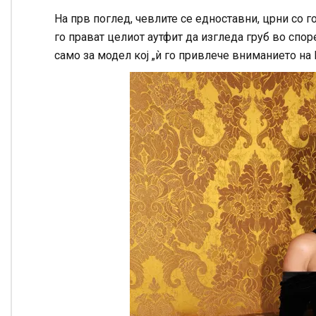
На прв поглед, чевлите се едноставни, црни со г
го прават целиот аутфит да изгледа груб во спор
само за модел кој „ѝ го привлече вниманието на