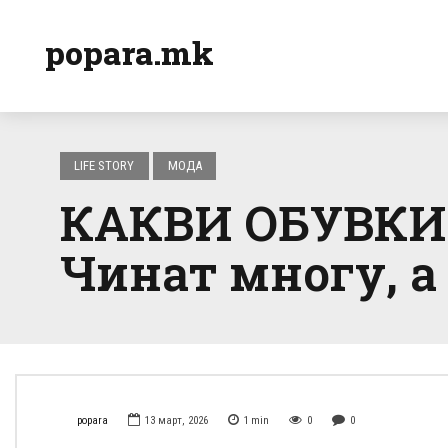
popara.mk
LIFE STORY
МОДА
КАКВИ ОБУВКИ
Чинат многу, а 
popara
13 март, 2026
1
min
0
0