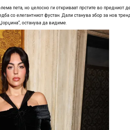
олема пета, но целосно ги откриваат прстите во предниот д
едба со елегантниот фустан. Дали станува збор за нов трен
 Џорџина“, останува да видиме.