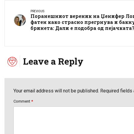
PREVIOUS
Поранешниот вереник на Џенифер Ло
фатен како страсно прегрнува и бакн
бринета: Дали е подобра од пејачката
Leave a Reply
Your email address will not be published. Required fields
Comment
*