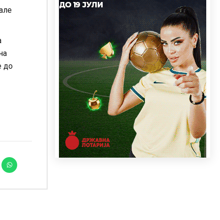
рале
а
на
е до