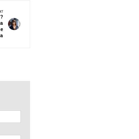
XT
о?
а
 е
а