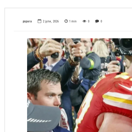
popara
2 јули, 2026
1
min
0
0