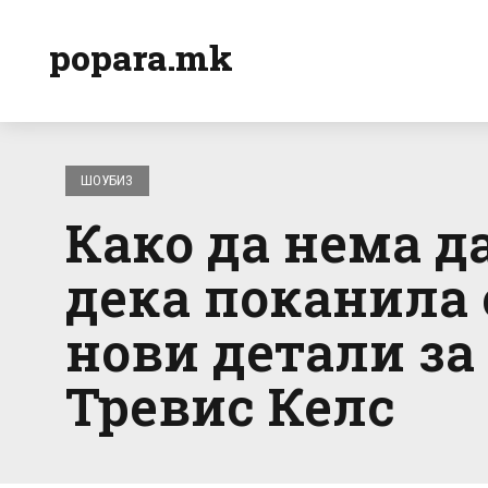
popara.mk
ШОУБИЗ
Како да нема д
дека поканила о
нови детали за 
Тревис Келс