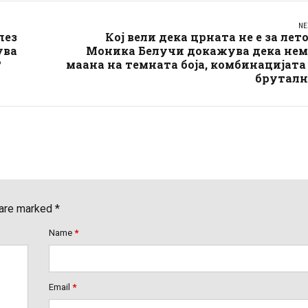
NE
пез
Кој вели дека црната не е за лет
ува
Моника Белучи докажува дека нем
?
маана на темната боја, комбинацијата
бруталн
 are marked *
Name
*
Email
*