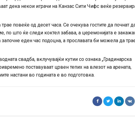
уваат дека некои играчи на Канзас Сити Чифс веќе резерви
трае повеќе од десет часа. Се очекува гостите да почнат д
е, по што ќе следи коктел забава, а церемонијата е закажа
а започне еден час подоцна, а прославата би можела да тра
водната свадба, вклучувајќи кутии со ознака „Градинарска
ривремено поставуваат црвен тепих на влезот на арената,
ите настани во годината е во подготовка.