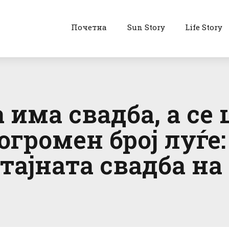
Почетна
Sun Story
Life Story
а има свадба, а с
громен број луѓе: 
тајната свадба на