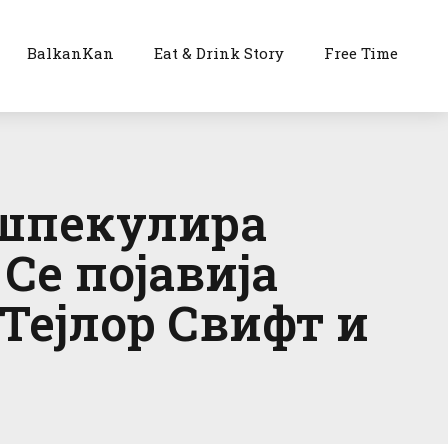
BalkanKan
Eat & Drink Story
Free Time
е шпекулира
Се појавија
 Тејлор Свифт и