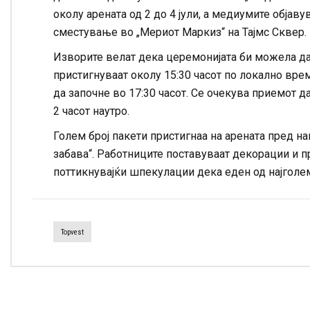
околу арената од 2 до 4 јули, а медиумите објав
сместување во „Мериот Маркиз“ на Тајмс Сквер.
Изворите велат дека церемонијата би можела да 
пристигнуваат околу 15:30 часот по локално врем
да започне во 17:30 часот. Се очекува приемот д
2 часот наутро.
Голем број пакети пристигнаа на арената пред на
забава“. Работниците поставуваат декорации и п
поттикнувајќи шпекулации дека еден од најголем
Topvest