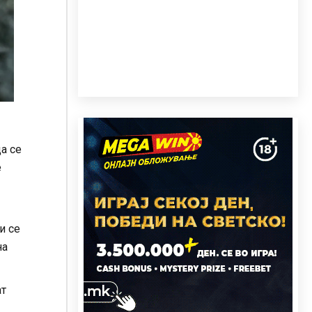
а се
е
и се
на
ат