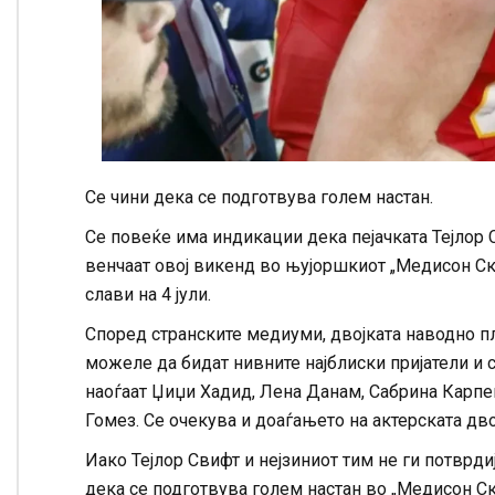
Се чини дека се подготвува голем настан.
Се повеќе има индикации дека пејачката Тејлор
венчаат овој викенд во њујоршкиот „Медисон Скв
слави на 4 јули.
Според странските медиуми, двојката наводно пл
можеле да бидат нивните најблиски пријатели и се
наоѓаат Џиџи Хадид, Лена Данам, Сабрина Карпен
Гомез. Се очекува и доаѓањето на актерската двој
Иако Тејлор Свифт и нејзиниот тим не ги потврд
дека се подготвува голем настан во „Медисон Ск