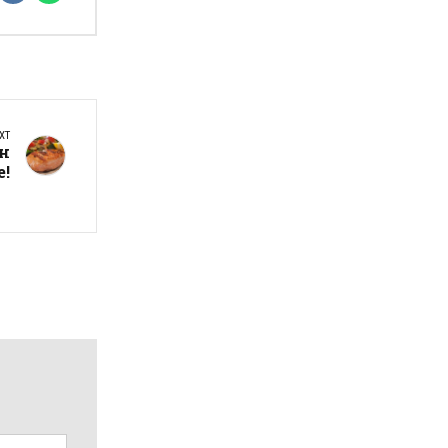
XT
н
е!