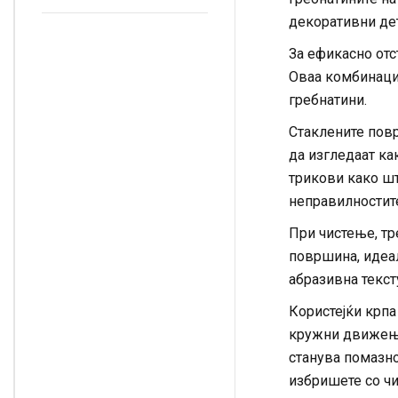
полесно, а облеката
август и тие ќе
изгледа посвежа
декоративни дет
цветаат до зима
За ефикасно отс
Оваа комбинациј
гребнатини.
Стаклените повр
да изгледаат ка
трикови како шт
неправилностит
При чистење, тре
површина, идеал
абразивна текст
Користејќи крпа
кружни движења
станува помазно 
избришете со чи