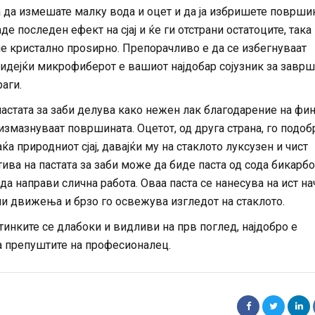
а да измешате малку вода и оцет и да ја избришете површин
де последен ефект на сјај и ќе ги отстрани остатоците, така
не кристално проѕирно. Препорачливо е да се избегнуваат
бидејќи микрофиберот е вашиот најдобар сојузник за завр
раги.
астата за заби делува како нежен лак благодарение на фи
 измазнуваат површината. Оцетот, од друга страна, го подоб
ќа природниот сјај, давајќи му на стаклото луксузен и чист
тива на пастата за заби може да биде паста од сода бикарбо
да направи слична работа. Оваа паста се нанесува на ист на
и движења и брзо го освежува изгледот на стаклото.
инките се длабоки и видливи на прв поглед, најдобро е
ја препуштите на професионалец.