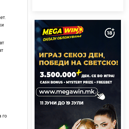
ет.
ки
ат
ат
а го