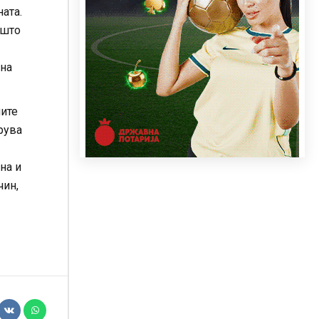
ата.
 што
шна
ните
рува
на и
чин,