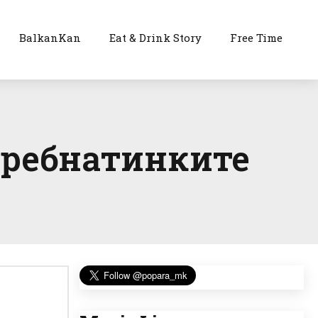
BalkanKan
Eat & Drink Story
Free Time
 гребнатинките