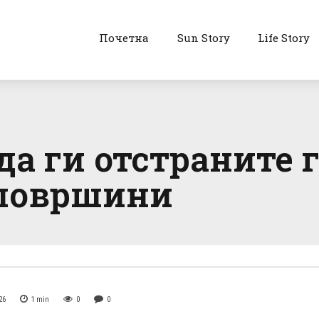
Почетна
Sun Story
Life Story
да ги отстраните
 површини
26
1
min
0
0