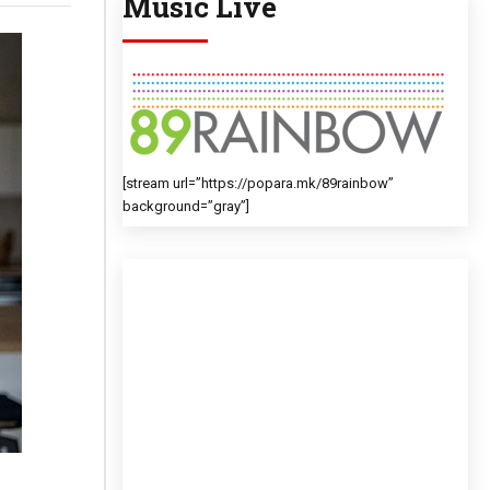
Music Live
[stream url=”https://popara.mk/89rainbow”
background=”gray”]