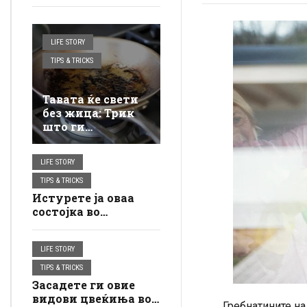
LIFE STORY
TIPS & TRICKS
Тавата ќе свети
без жица: Трик
што ги
отстранува дури
и
LIFE STORY
најтврдокорните
наслаги
TIPS & TRICKS
Истурете ја оваа
состојка во
машината за
перење и ќе бидете
LIFE STORY
изненадени од
резултатот:
TIPS & TRICKS
Дамките се
Засадете ги овие
отстрануваат
видови цвеќиња во
Гребнатините на