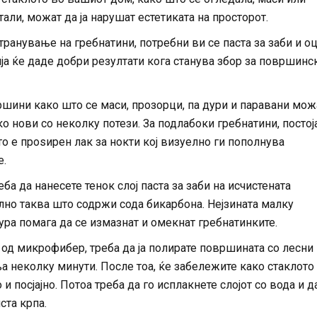
али, можат да ја нарушат естетиката на просторот.
транување на гребнатини, потребни ви се паста за заби и оц
а ќе даде добри резултати кога станува збор за површинс
шини како што се маси, прозорци, па дури и паравани мож
ко нови со неколку потези. За подлабоки гребнатини, постој
о е проѕирен лак за нокти кој визуелно ги пополнува
е.
ба да нанесете тенок слој паста за заби на исчистената
но таква што содржи сода бикарбона. Нејзината малку
ура помага да се измазнат и омекнат гребнатинките.
 од микрофибер, треба да ја полирате површината со лесни
 неколку минути. После тоа, ќе забележите како стаклото
и посјајно. Потоа треба да го исплакнете слојот со вода и д
ста крпа.