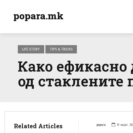
popara.mk
LIFE STORY
TIPS & TRICKS
Како ефикасно 
од стаклените
Related Articles
popara
31 март, 20