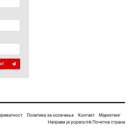
NT
приватност
Политика за колачиња
Контакт
Маркетинг
Направи ја popara.mk Почетна страна