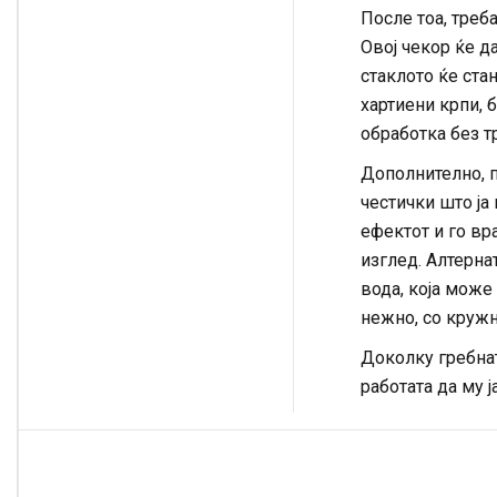
После тоа, треб
Овој чекор ќе да
стаклото ќе ста
хартиени крпи, 
обработка без т
Дополнително, п
честички што ја
ефектот и го вра
изглед. Алтерна
вода, која може 
нежно, со кружн
Доколку гребнат
работата да му 