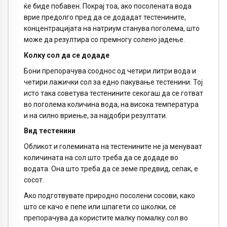
ќе биде побавен. Покрај тоа, ако посолената вода
врие предолго пред да се додадат тестенините,
концентрацијата на натриум станува поголема, што
може да резултира со премногу солено јадење.
Колку сол да се додаде
Бони препорачува сооднос од четири литри вода и
четири лажички сол за едно пакување тестенини. Тој
исто така советува тестенините секогаш да се готват
во поголема количина вода, на висока температура
и на силно вриење, за најдобри резултати.
Вид тестенини
Обликот и големината на тестенините не ја менуваат
количината на сол што треба да се додаде во
водата. Она што треба да се земе предвид, сепак, е
сосот.
Ако подготвувате природно посолени сосови, како
што се качо е пепе или шпагети со школки, се
препорачува да користите малку помалку сол во