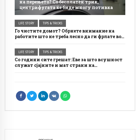
на перењето? Со бесплатен трик,
центрифугата ќе биде многу потивка
LIFE STORY
TIPS & TRICKS
Го чистите домот? Обрнете внимание на
работите што не треба лесно да ги фрлате во
ѓубрето
LIFE STORY
TIPS & TRICKS
Со години сите грешат: Еве за што всушност
служат сјајните и мат страни на
алуминиумската фолија