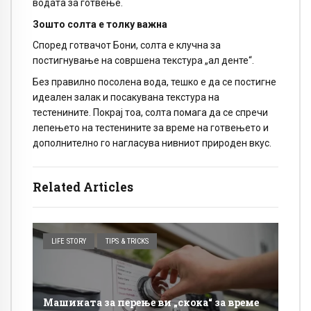
водата за готвење.
Зошто солта е толку важна
Според готвачот Бони, солта е клучна за
постигнување на совршена текстура „ал денте“.
Без правилно посолена вода, тешко е да се постигне
идеален залак и посакувана текстура на
тестенините. Покрај тоа, солта помага да се спречи
лепењето на тестенините за време на готвењето и
дополнително го нагласува нивниот природен вкус.
Related Articles
LIFE STORY
TIPS & TRICKS
Машината за перење ви „скока“ за време