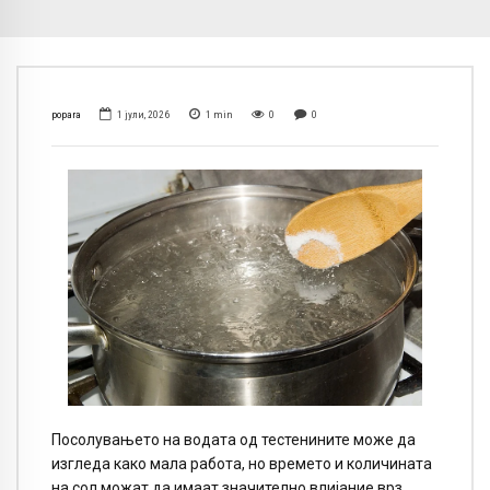
popara
1 јули, 2026
1
min
0
0
Посолувањето на водата од тестенините може да
изгледа како мала работа, но времето и количината
на сол можат да имаат значително влијание врз