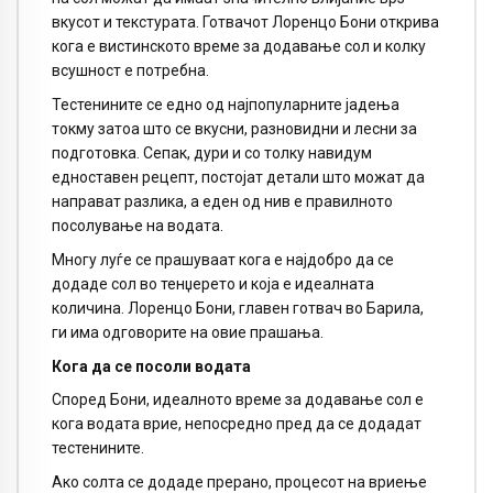
вкусот и текстурата. Готвачот Лоренцо Бони открива
кога е вистинското време за додавање сол и колку
всушност е потребна.
Тестенините се едно од најпопуларните јадења
токму затоа што се вкусни, разновидни и лесни за
подготовка. Сепак, дури и со толку навидум
едноставен рецепт, постојат детали што можат да
направат разлика, а еден од нив е правилното
посолување на водата.
Многу луѓе се прашуваат кога е најдобро да се
додаде сол во тенџерето и која е идеалната
количина. Лоренцо Бони, главен готвач во Барила,
ги има одговорите на овие прашања.
Кога да се посоли водата
Според Бони, идеалното време за додавање сол е
кога водата врие, непосредно пред да се додадат
тестенините.
Ако солта се додаде прерано, процесот на вриење